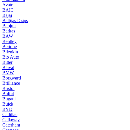
Avatr
BAIC
Bajaj
Baltijas Dzips
Baojun
Barkas
BAW
Bentley
Bertone
Bilenkin
Bio Auto
Bitter
Blaval
BMW
Borgward
Brilliance
Bristol
Bufori
Bugatti
Buick
BYD
Cadillac
Callaway
Caterham