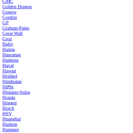
GMC
Golden Dragon
Gonow
Gordon
GP
Graham-Paige
Great Wall
Groz
Hafei
Haima
Hanomag
Hanteng
Haval
Hawtai
Heinkel
Hindustan
HiPhi
Hispano-Suiza
Honda
Hongqi
Horch
HSV
Huanghai
Hudson
Hummer