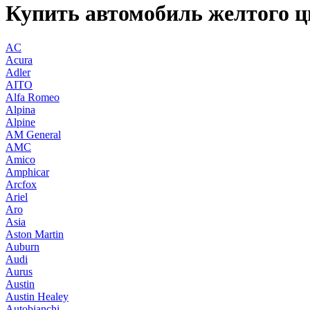
Купить автомобиль желтого ц
AC
Acura
Adler
AITO
Alfa Romeo
Alpina
Alpine
AM General
AMC
Amico
Amphicar
Arcfox
Ariel
Aro
Asia
Aston Martin
Auburn
Audi
Aurus
Austin
Austin Healey
Autobianchi