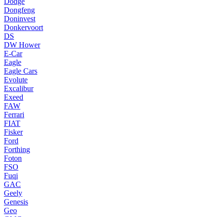
Dodge
Dongfeng
Doninvest
Donkervoort
DS
DW Hower
E-Car
Eagle
Eagle Cars
Evolute
Excalibur
Exeed
FAW
Ferrari
FIAT
Fisker
Ford
Forthing
Foton
FSO
Fuqi
GAC
Geely
Genesis
Geo