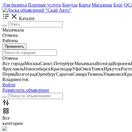
Для бизнеса
Платные услуги
Бонусы
Карта
Магазины
Блог
ОС
Каталог
Махачкала
Отмена
Районы
Применить
Отмена
Все города
Москва
Санкт-Петербург
Махачкала
Вологда
Воронеж
Ярославль
Новосибирск
Краснодар
Уфа
Омск
Томск
Иркутск
Рост
Пермь
Волгоград
Оренбург
Саратов
Самара
Тюмень
Ульяновск
Кра
Владивосток
Войти
Разместить объявление
Все
категории