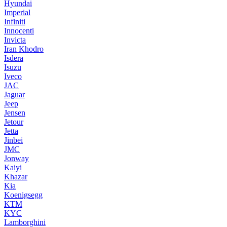
Hyundai
Imperial
Infiniti
Innocenti
Invicta
Iran Khodro
Isdera
Isuzu
Iveco
JAC
Jaguar
Jeep
Jensen
Jetour
Jetta
Jinbei
JMC
Jonway
Kaiyi
Khazar
Kia
Koenigsegg
KTM
KYC
Lamborghini