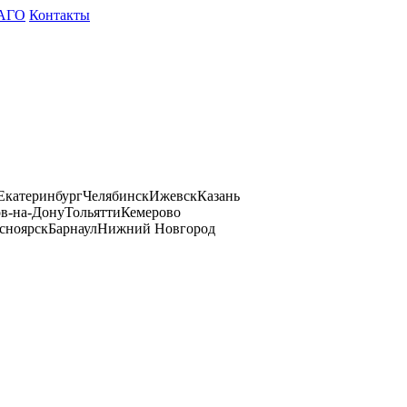
АГО
Контакты
Екатеринбург
Челябинск
Ижевск
Казань
ов-на-Дону
Тольятти
Кемерово
сноярск
Барнаул
Нижний Новгород