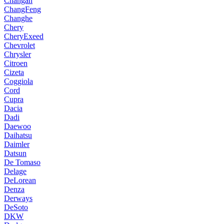
Changan
ChangFeng
Changhe
Chery
CheryExeed
Chevrolet
Chrysler
Citroen
Cizeta
Coggiola
Cord
Cupra
Dacia
Dadi
Daewoo
Daihatsu
Daimler
Datsun
De Tomaso
Delage
DeLorean
Denza
Derways
DeSoto
DKW