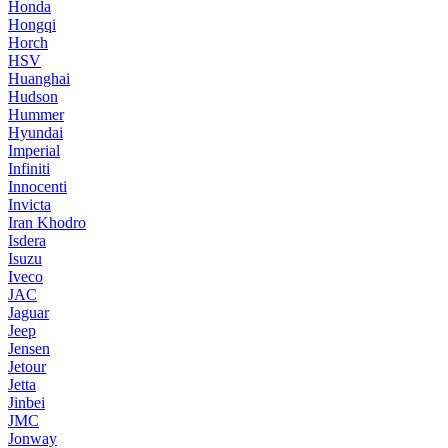
Honda
Hongqi
Horch
HSV
Huanghai
Hudson
Hummer
Hyundai
Imperial
Infiniti
Innocenti
Invicta
Iran Khodro
Isdera
Isuzu
Iveco
JAC
Jaguar
Jeep
Jensen
Jetour
Jetta
Jinbei
JMC
Jonway