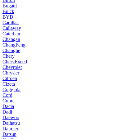
Bufori
Bugatti
Buick
BYD
Cadillac
Callaway
Caterham
Changan
ChangFeng
Changhe
Chery
CheryExeed
Chevrolet
Chrysler
Citroen
Cizeta
Coggiola
Cord
Cupra
Dacia
Dadi
Daewoo
Daihatsu
Daimler
Datsun