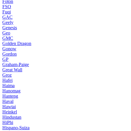
Foton
FSO
Fuqi
GAC
Geely
Genesis
Geo
GMC
Golden Dragon
Gonow
Gordon
GP
Graham-Paige
Great Wall
Groz
Hafei
Haima
Hanomag
Hanteng
Haval
Hawtai
Heinkel
Hindustan
HiPhi
Hispano-Suiza