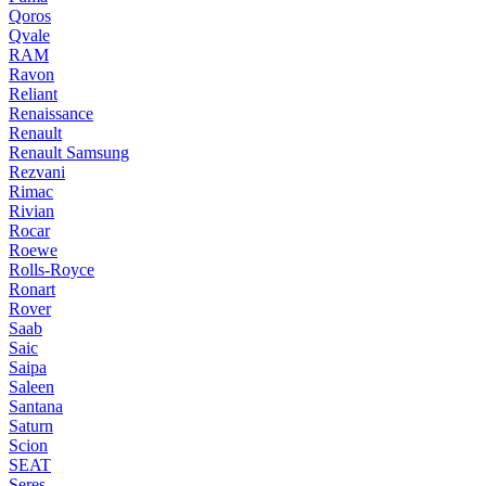
Qoros
Qvale
RAM
Ravon
Reliant
Renaissance
Renault
Renault Samsung
Rezvani
Rimac
Rivian
Rocar
Roewe
Rolls-Royce
Ronart
Rover
Saab
Saic
Saipa
Saleen
Santana
Saturn
Scion
SEAT
Seres