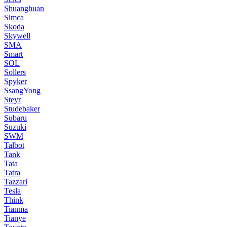
Shuanghuan
Simca
Skoda
Skywell
SMA
Smart
SOL
Sollers
Spyker
SsangYong
Steyr
Studebaker
Subaru
Suzuki
SWM
Talbot
Tank
Tata
Tatra
Tazzari
Tesla
Think
Tianma
Tianye