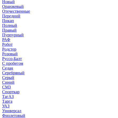
Новый
Оранжевый
Отечественные
Передний
Пикап
Полный
Правый
Пурпурный
РАФ
Робот
Родстер
Розовый
Руссо-Балт
С пробегом
Седан
Серебряный
Серый
Синий
СМЗ
Спорткар
ТагАЗ
Тарга
УАЗ
Универсал
Фиолетовый