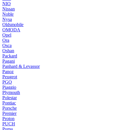
NIO
Nissan
Noble
Nysa
Oldsmobile
OMODA
Opel
Ora
Osca
Oshan
Packard
Pagani
Panhard & Levassor
Panoz
Peugeot
PGO
Piaggio
Plymouth
Polestar
Pontiac
Porsche
Premier
Proton
PUCH
Puma