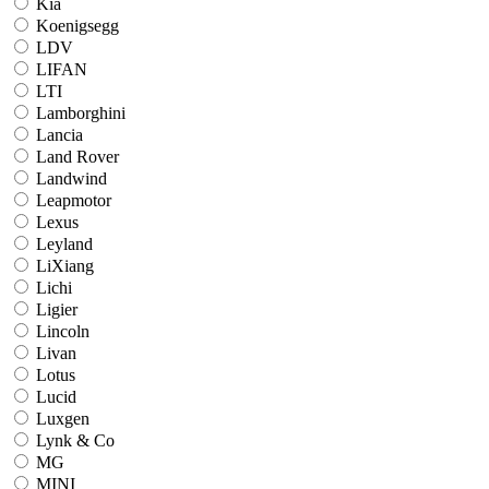
Kia
Koenigsegg
LDV
LIFAN
LTI
Lamborghini
Lancia
Land Rover
Landwind
Leapmotor
Lexus
Leyland
LiXiang
Lichi
Ligier
Lincoln
Livan
Lotus
Lucid
Luxgen
Lynk & Co
MG
MINI