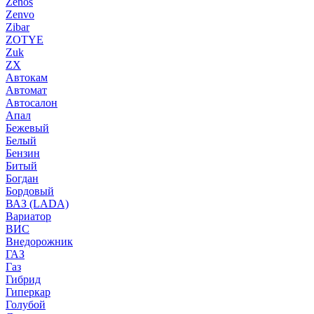
Zenos
Zenvo
Zibar
ZOTYE
Zuk
ZX
Автокам
Автомат
Автосалон
Апал
Бежевый
Белый
Бензин
Битый
Богдан
Бордовый
ВАЗ (LADA)
Вариатор
ВИС
Внедорожник
ГАЗ
Газ
Гибрид
Гиперкар
Голубой