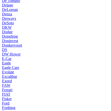
De Tomaso
Delage
DeLorean
Denza
Derways
DeSoto
DKW
Dodge
Dongfeng
Doninvest
Donkervoort
DS
DW Hower
E-Car
Eagle
Eagle Cars
Evolute
Excalibur
Exeed
FAW
Ferrari
FIAT
Fisker
Ford
Forthing