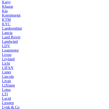
Kaiyi
Khazar
Kia
Koenigsegg
KTM
KYC
Lamborghini
Lancia
Land Rover
Landwind
LDV
Leapmotor
Lexus
Leyland
Lichi
LIFAN
Ligier
Lincoln
Livan
LiXiang
Lotus
LTI
Lucid
Luxgen
Lynk & Co