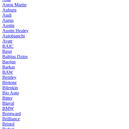
Aston Martin
Auburn
Audi
Aurus
Austin
Austin Healey
Autobianchi
Avatr
BAIC
Bajaj
Baltijas Dzips
Baojun
Barkas
BAW
Bentley
Bertone
Bilenkin
Bio Auto
Bitter
Blaval
BMW
Borgward
Brilliance
Bristol