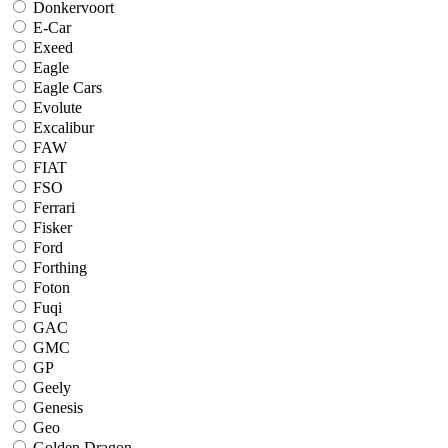
Donkervoort
E-Car
Exeed
Eagle
Eagle Cars
Evolute
Excalibur
FAW
FIAT
FSO
Ferrari
Fisker
Ford
Forthing
Foton
Fuqi
GAC
GMC
GP
Geely
Genesis
Geo
Golden Dragon