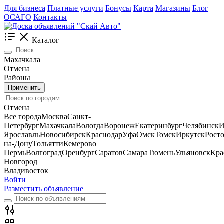
Для бизнеса
Платные услуги
Бонусы
Карта
Магазины
Блог
ОСАГО
Контакты
Каталог
Махачкала
Отмена
Районы
Применить
Отмена
Все города
Москва
Санкт-
Петербург
Махачкала
Вологда
Воронеж
Екатеринбург
Челябинск
И
Ярославль
Новосибирск
Краснодар
Уфа
Омск
Томск
Иркутск
Росто
на-Дону
Тольятти
Кемерово
Пермь
Волгоград
Оренбург
Саратов
Самара
Тюмень
Ульяновск
Кра
Новгород
Владивосток
Войти
Разместить объявление