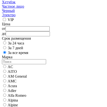
Хетчбэк
Частное лицо
Черный
Электро
VIP
Цена
от
до
Срок размещения
За 24 часа
За 7 дней
За все время
Марка
AC
AITO
AM General
AMC
Acura
Adler
Alfa Romeo
Alpina
Alpine