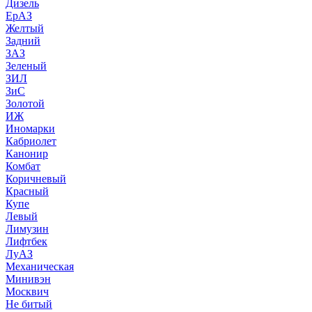
Дизель
ЕрАЗ
Желтый
Задний
ЗАЗ
Зеленый
ЗИЛ
ЗиС
Золотой
ИЖ
Иномарки
Кабриолет
Канонир
Комбат
Коричневый
Красный
Купе
Левый
Лимузин
Лифтбек
ЛуАЗ
Механическая
Минивэн
Москвич
Не битый