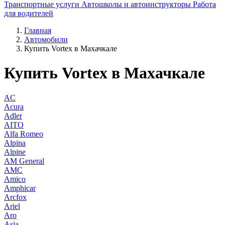
Транспортные услуги
Автошколы и автоинструкторы
Работа
для водителей
Главная
Автомобили
Купить Vortex в Махачкале
Купить Vortex в Махачкале
AC
Acura
Adler
AITO
Alfa Romeo
Alpina
Alpine
AM General
AMC
Amico
Amphicar
Arcfox
Ariel
Aro
Asia