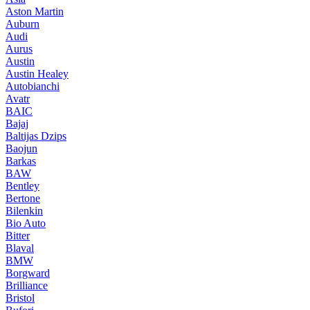
Aston Martin
Auburn
Audi
Aurus
Austin
Austin Healey
Autobianchi
Avatr
BAIC
Bajaj
Baltijas Dzips
Baojun
Barkas
BAW
Bentley
Bertone
Bilenkin
Bio Auto
Bitter
Blaval
BMW
Borgward
Brilliance
Bristol