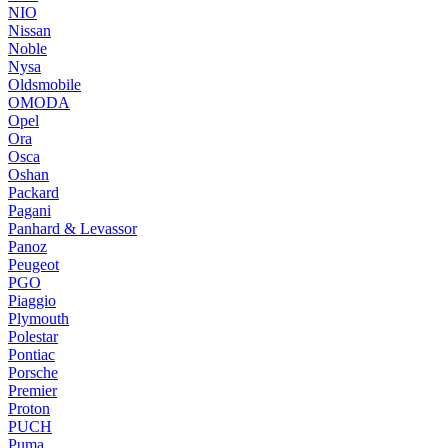
NIO
Nissan
Noble
Nysa
Oldsmobile
OMODA
Opel
Ora
Osca
Oshan
Packard
Pagani
Panhard & Levassor
Panoz
Peugeot
PGO
Piaggio
Plymouth
Polestar
Pontiac
Porsche
Premier
Proton
PUCH
Puma