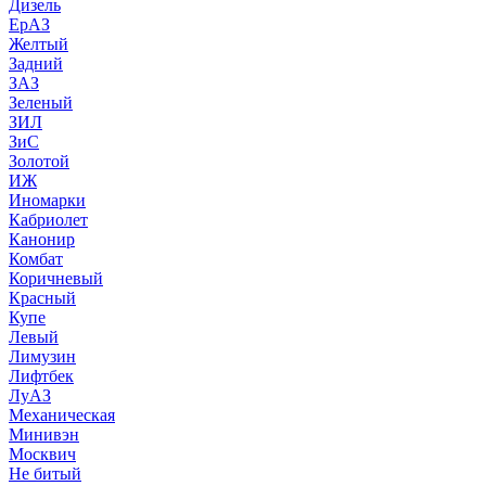
Дизель
ЕрАЗ
Желтый
Задний
ЗАЗ
Зеленый
ЗИЛ
ЗиС
Золотой
ИЖ
Иномарки
Кабриолет
Канонир
Комбат
Коричневый
Красный
Купе
Левый
Лимузин
Лифтбек
ЛуАЗ
Механическая
Минивэн
Москвич
Не битый