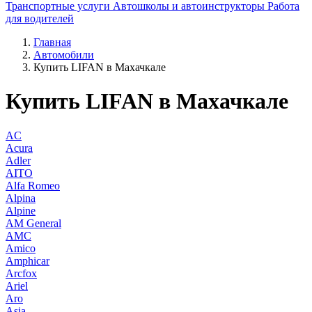
Транспортные услуги
Автошколы и автоинструкторы
Работа
для водителей
Главная
Автомобили
Купить LIFAN в Махачкале
Купить LIFAN в Махачкале
AC
Acura
Adler
AITO
Alfa Romeo
Alpina
Alpine
AM General
AMC
Amico
Amphicar
Arcfox
Ariel
Aro
Asia