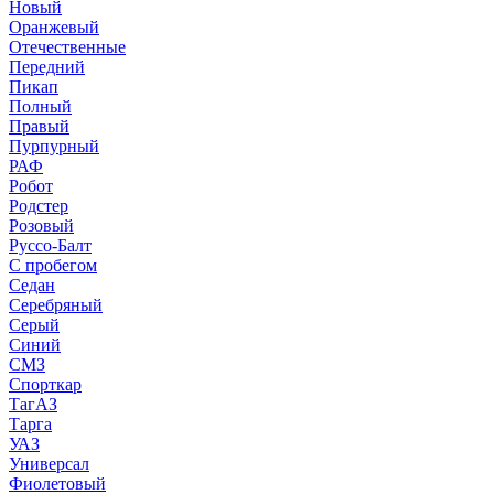
Новый
Оранжевый
Отечественные
Передний
Пикап
Полный
Правый
Пурпурный
РАФ
Робот
Родстер
Розовый
Руссо-Балт
С пробегом
Седан
Серебряный
Серый
Синий
СМЗ
Спорткар
ТагАЗ
Тарга
УАЗ
Универсал
Фиолетовый