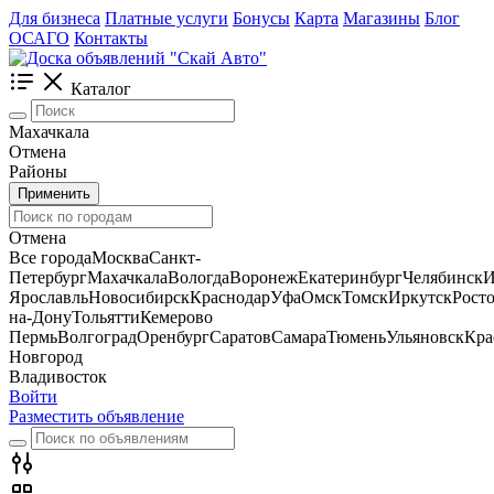
Для бизнеса
Платные услуги
Бонусы
Карта
Магазины
Блог
ОСАГО
Контакты
Каталог
Махачкала
Отмена
Районы
Применить
Отмена
Все города
Москва
Санкт-
Петербург
Махачкала
Вологда
Воронеж
Екатеринбург
Челябинск
И
Ярославль
Новосибирск
Краснодар
Уфа
Омск
Томск
Иркутск
Росто
на-Дону
Тольятти
Кемерово
Пермь
Волгоград
Оренбург
Саратов
Самара
Тюмень
Ульяновск
Кра
Новгород
Владивосток
Войти
Разместить объявление