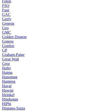
Foton
FSO
Fuqi
GAC
Geely
Genesis
Geo
GMC
Golden Dragon
Gonow
Gordon
GP
Graham-Paige
Great Wall
Groz
Hafei
Haima
Hanomag
Hanteng
Haval
Hawtai
Heinkel
Hindustan
HiPhi
Hispano-Suiza