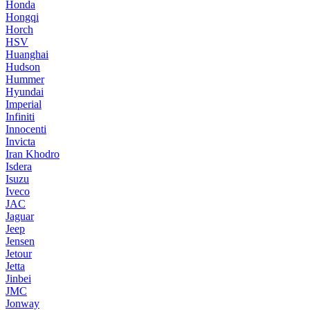
Honda
Hongqi
Horch
HSV
Huanghai
Hudson
Hummer
Hyundai
Imperial
Infiniti
Innocenti
Invicta
Iran Khodro
Isdera
Isuzu
Iveco
JAC
Jaguar
Jeep
Jensen
Jetour
Jetta
Jinbei
JMC
Jonway