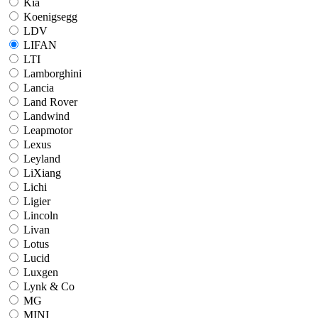
Kia
Koenigsegg
LDV
LIFAN
LTI
Lamborghini
Lancia
Land Rover
Landwind
Leapmotor
Lexus
Leyland
LiXiang
Lichi
Ligier
Lincoln
Livan
Lotus
Lucid
Luxgen
Lynk & Co
MG
MINI