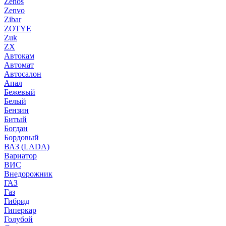
Zenos
Zenvo
Zibar
ZOTYE
Zuk
ZX
Автокам
Автомат
Автосалон
Апал
Бежевый
Белый
Бензин
Битый
Богдан
Бордовый
ВАЗ (LADA)
Вариатор
ВИС
Внедорожник
ГАЗ
Газ
Гибрид
Гиперкар
Голубой