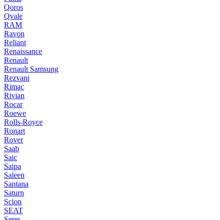
Qoros
Qvale
RAM
Ravon
Reliant
Renaissance
Renault
Renault Samsung
Rezvani
Rimac
Rivian
Rocar
Roewe
Rolls-Royce
Ronart
Rover
Saab
Saic
Saipa
Saleen
Santana
Saturn
Scion
SEAT
Seres