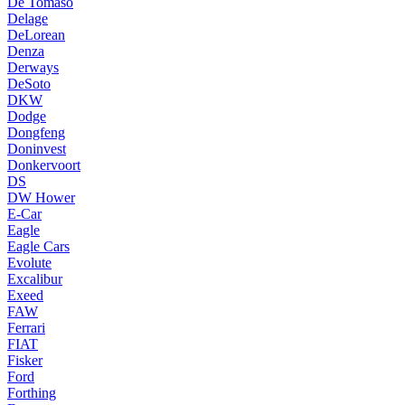
De Tomaso
Delage
DeLorean
Denza
Derways
DeSoto
DKW
Dodge
Dongfeng
Doninvest
Donkervoort
DS
DW Hower
E-Car
Eagle
Eagle Cars
Evolute
Excalibur
Exeed
FAW
Ferrari
FIAT
Fisker
Ford
Forthing