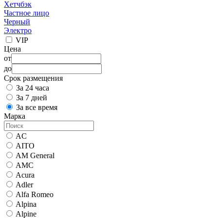
Хетчбэк
Частное лицо
Черный
Электро
VIP
Цена
от
до
Срок размещения
За 24 часа
За 7 дней
За все время
Марка
AC
AITO
AM General
AMC
Acura
Adler
Alfa Romeo
Alpina
Alpine