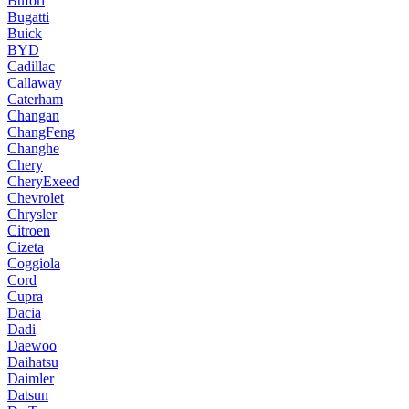
Bufori
Bugatti
Buick
BYD
Cadillac
Callaway
Caterham
Changan
ChangFeng
Changhe
Chery
CheryExeed
Chevrolet
Chrysler
Citroen
Cizeta
Coggiola
Cord
Cupra
Dacia
Dadi
Daewoo
Daihatsu
Daimler
Datsun