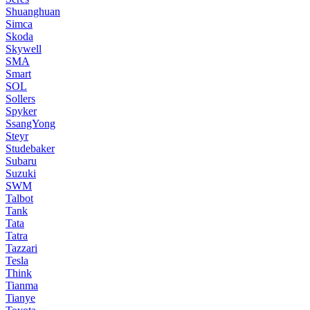
Shuanghuan
Simca
Skoda
Skywell
SMA
Smart
SOL
Sollers
Spyker
SsangYong
Steyr
Studebaker
Subaru
Suzuki
SWM
Talbot
Tank
Tata
Tatra
Tazzari
Tesla
Think
Tianma
Tianye