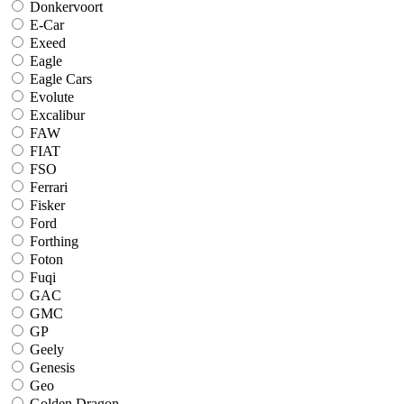
Donkervoort
E-Car
Exeed
Eagle
Eagle Cars
Evolute
Excalibur
FAW
FIAT
FSO
Ferrari
Fisker
Ford
Forthing
Foton
Fuqi
GAC
GMC
GP
Geely
Genesis
Geo
Golden Dragon