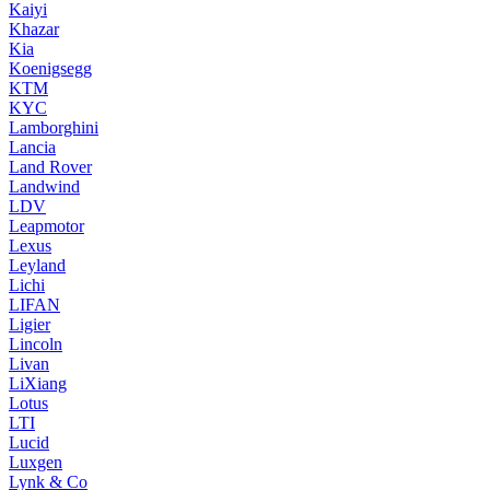
Kaiyi
Khazar
Kia
Koenigsegg
KTM
KYC
Lamborghini
Lancia
Land Rover
Landwind
LDV
Leapmotor
Lexus
Leyland
Lichi
LIFAN
Ligier
Lincoln
Livan
LiXiang
Lotus
LTI
Lucid
Luxgen
Lynk & Co