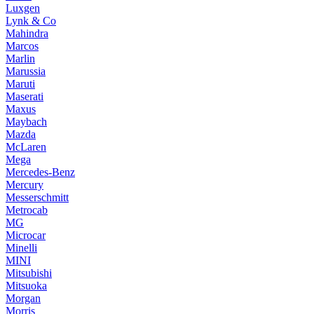
Luxgen
Lynk & Co
Mahindra
Marcos
Marlin
Marussia
Maruti
Maserati
Maxus
Maybach
Mazda
McLaren
Mega
Mercedes-Benz
Mercury
Messerschmitt
Metrocab
MG
Microcar
Minelli
MINI
Mitsubishi
Mitsuoka
Morgan
Morris