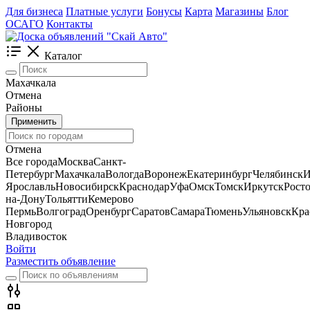
Для бизнеса
Платные услуги
Бонусы
Карта
Магазины
Блог
ОСАГО
Контакты
Каталог
Махачкала
Отмена
Районы
Применить
Отмена
Все города
Москва
Санкт-
Петербург
Махачкала
Вологда
Воронеж
Екатеринбург
Челябинск
И
Ярославль
Новосибирск
Краснодар
Уфа
Омск
Томск
Иркутск
Росто
на-Дону
Тольятти
Кемерово
Пермь
Волгоград
Оренбург
Саратов
Самара
Тюмень
Ульяновск
Кра
Новгород
Владивосток
Войти
Разместить объявление