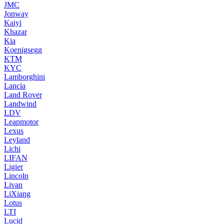
JMC
Jonway
Kaiyi
Khazar
Kia
Koenigsegg
KTM
KYC
Lamborghini
Lancia
Land Rover
Landwind
LDV
Leapmotor
Lexus
Leyland
Lichi
LIFAN
Ligier
Lincoln
Livan
LiXiang
Lotus
LTI
Lucid