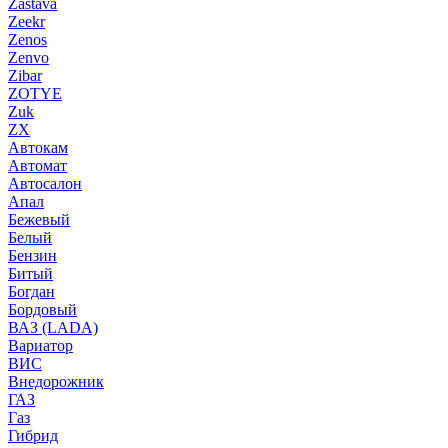
Zastava
Zeekr
Zenos
Zenvo
Zibar
ZOTYE
Zuk
ZX
Автокам
Автомат
Автосалон
Апал
Бежевый
Белый
Бензин
Битый
Богдан
Бордовый
ВАЗ (LADA)
Вариатор
ВИС
Внедорожник
ГАЗ
Газ
Гибрид