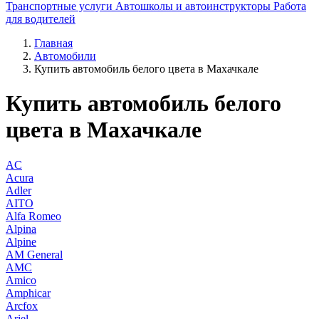
Транспортные услуги
Автошколы и автоинструкторы
Работа
для водителей
Главная
Автомобили
Купить автомобиль белого цвета в Махачкале
Купить автомобиль белого
цвета в Махачкале
AC
Acura
Adler
AITO
Alfa Romeo
Alpina
Alpine
AM General
AMC
Amico
Amphicar
Arcfox
Ariel