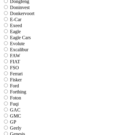
Dongfeng
Doninvest
Donkervoort
E-Car
Exeed
Eagle
Eagle Cars
Evolute
Excalibur
FAW
FIAT
FSO
Ferrari
Fisker
Ford
Forthing
Foton
Fuqi
GAC
GMC
GP
Geely
Genesis