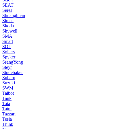
SEAT
Seres
Shuanghuan
Simca
Skoda
Skywell
SMA
Smart
SOL
Sollers
Spyker
SsangYong
Steyr
Studebaker
Subaru
Suzuki
SWM
Talbot
Tank
Tata
Tatra
Tazzari
Tesla
Think