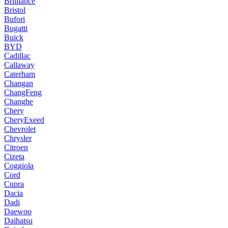
Brilliance
Bristol
Bufori
Bugatti
Buick
BYD
Cadillac
Callaway
Caterham
Changan
ChangFeng
Changhe
Chery
CheryExeed
Chevrolet
Chrysler
Citroen
Cizeta
Coggiola
Cord
Cupra
Dacia
Dadi
Daewoo
Daihatsu