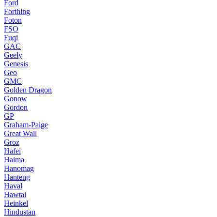
Ford
Forthing
Foton
FSO
Fuqi
GAC
Geely
Genesis
Geo
GMC
Golden Dragon
Gonow
Gordon
GP
Graham-Paige
Great Wall
Groz
Hafei
Haima
Hanomag
Hanteng
Haval
Hawtai
Heinkel
Hindustan