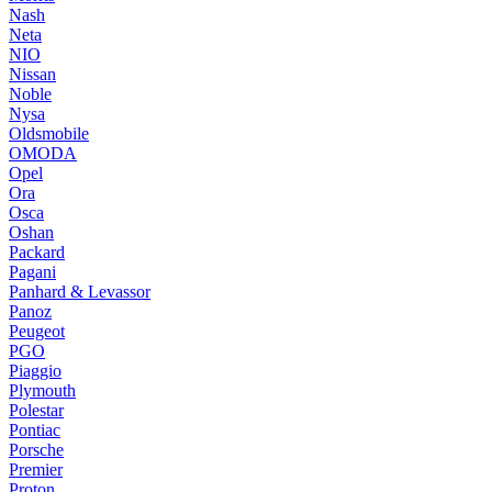
Nash
Neta
NIO
Nissan
Noble
Nysa
Oldsmobile
OMODA
Opel
Ora
Osca
Oshan
Packard
Pagani
Panhard & Levassor
Panoz
Peugeot
PGO
Piaggio
Plymouth
Polestar
Pontiac
Porsche
Premier
Proton