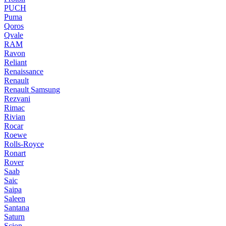
PUCH
Puma
Qoros
Qvale
RAM
Ravon
Reliant
Renaissance
Renault
Renault Samsung
Rezvani
Rimac
Rivian
Rocar
Roewe
Rolls-Royce
Ronart
Rover
Saab
Saic
Saipa
Saleen
Santana
Saturn
Scion