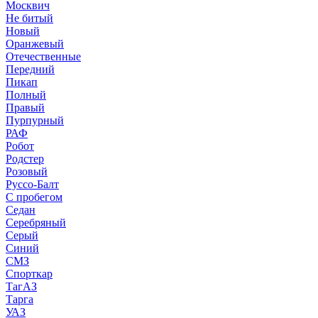
Москвич
Не битый
Новый
Оранжевый
Отечественные
Передний
Пикап
Полный
Правый
Пурпурный
РАФ
Робот
Родстер
Розовый
Руссо-Балт
С пробегом
Седан
Серебряный
Серый
Синий
СМЗ
Спорткар
ТагАЗ
Тарга
УАЗ