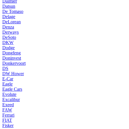
Daimler
Datsun
De Tomaso
Delage
DeLorean
Denza
Derways
DeSoto
DKW
Dodge
Dongfeng
Doninvest
Donkervoort
DS
DW Hower
E-Car
Eagle
Eagle Cars
Evolute
Excalibur
Exeed
FAW
Ferrari
FIAT
Fisker