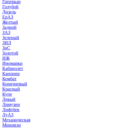
Гиперкар
Голубой
Дизель
ЕрАЗ
Желтый
Задний
ЗАЗ
Зеленый
ЗИЛ
ЗиС
Золотой
ИЖ
Иномарки
Кабриолет
Канонир
Комбат
Коричневый
Красный
Купе
Левый
Лимузин
Лифтбек
ЛуАЗ
Механическая
Минивэн