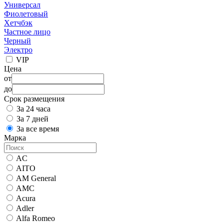
Универсал
Фиолетовый
Хетчбэк
Частное лицо
Черный
Электро
VIP
Цена
от
до
Срок размещения
За 24 часа
За 7 дней
За все время
Марка
AC
AITO
AM General
AMC
Acura
Adler
Alfa Romeo