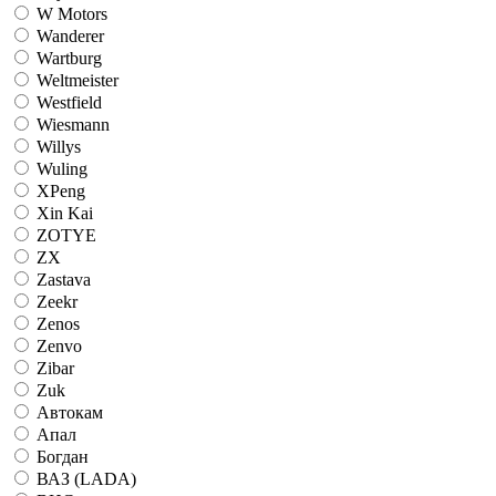
W Motors
Wanderer
Wartburg
Weltmeister
Westfield
Wiesmann
Willys
Wuling
XPeng
Xin Kai
ZOTYE
ZX
Zastava
Zeekr
Zenos
Zenvo
Zibar
Zuk
Автокам
Апал
Богдан
ВАЗ (LADA)