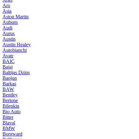
Aro
Asia
Aston Martin
Auburn
Audi
Aurus
Austin
Austin Healey
Autobianchi
Avatr
BAIC
Bajaj
Baltijas Dzips
Baojun
Barkas
BAW
Bentley
Bertone
Bilenkin
Bio Auto
Bitter
Blaval
BMW
Borgward