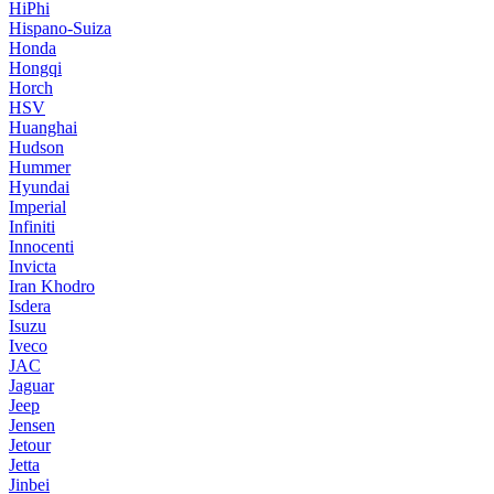
HiPhi
Hispano-Suiza
Honda
Hongqi
Horch
HSV
Huanghai
Hudson
Hummer
Hyundai
Imperial
Infiniti
Innocenti
Invicta
Iran Khodro
Isdera
Isuzu
Iveco
JAC
Jaguar
Jeep
Jensen
Jetour
Jetta
Jinbei