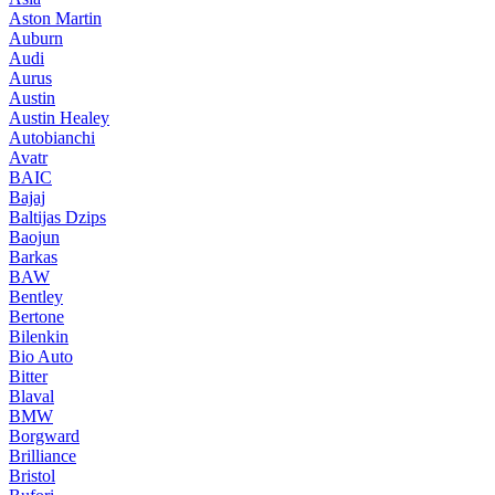
Aston Martin
Auburn
Audi
Aurus
Austin
Austin Healey
Autobianchi
Avatr
BAIC
Bajaj
Baltijas Dzips
Baojun
Barkas
BAW
Bentley
Bertone
Bilenkin
Bio Auto
Bitter
Blaval
BMW
Borgward
Brilliance
Bristol