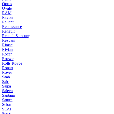
Qoros
Qvale
RAM
Ravon
Reliant
Renaissance
Renault
Renault Samsung
Rezvani
Rimac
Rivian
Rocar
Roewe
Rolls-Royce
Ronart
Rover
Saab
Saic
Saipa
Saleen
Santana
Saturn
Scion
SEAT
Seres