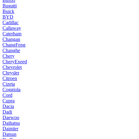
Bufori
Bugatti
Buick
BYD
Cadillac
Callaway
Caterham
Changan
ChangFeng
Changhe
Chery
CheryExeed
Chevrolet
Chrysler
Citroen
Cizeta
Coggiola
Cord
Cupra
Dacia
Dadi
Daewoo
Daihatsu
Daimler
Datsun