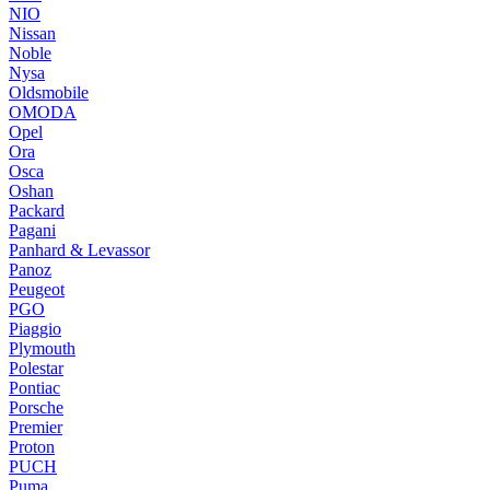
NIO
Nissan
Noble
Nysa
Oldsmobile
OMODA
Opel
Ora
Osca
Oshan
Packard
Pagani
Panhard & Levassor
Panoz
Peugeot
PGO
Piaggio
Plymouth
Polestar
Pontiac
Porsche
Premier
Proton
PUCH
Puma