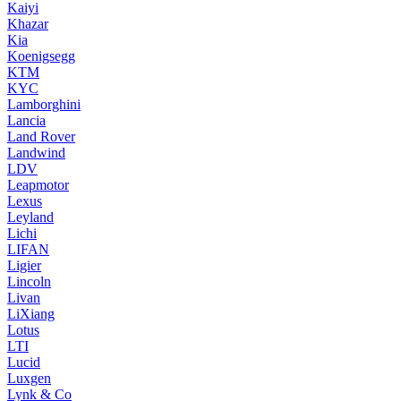
Kaiyi
Khazar
Kia
Koenigsegg
KTM
KYC
Lamborghini
Lancia
Land Rover
Landwind
LDV
Leapmotor
Lexus
Leyland
Lichi
LIFAN
Ligier
Lincoln
Livan
LiXiang
Lotus
LTI
Lucid
Luxgen
Lynk & Co