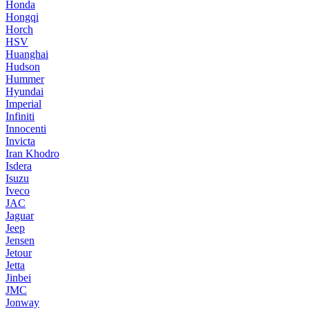
Honda
Hongqi
Horch
HSV
Huanghai
Hudson
Hummer
Hyundai
Imperial
Infiniti
Innocenti
Invicta
Iran Khodro
Isdera
Isuzu
Iveco
JAC
Jaguar
Jeep
Jensen
Jetour
Jetta
Jinbei
JMC
Jonway