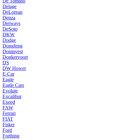
De Tomaso
Delage
DeLorean
Denza
Derways
DeSoto
DKW
Dodge
Dongfeng
Doninvest
Donkervoort
DS
DW Hower
E-Car
Eagle
Eagle Cars
Evolute
Excalibur
Exeed
FAW
Ferrari
FIAT
Fisker
Ford
Forthing