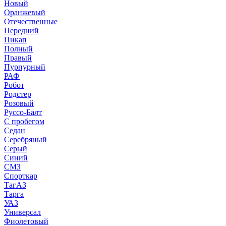
Новый
Оранжевый
Отечественные
Передний
Пикап
Полный
Правый
Пурпурный
РАФ
Робот
Родстер
Розовый
Руссо-Балт
С пробегом
Седан
Серебряный
Серый
Синий
СМЗ
Спорткар
ТагАЗ
Тарга
УАЗ
Универсал
Фиолетовый