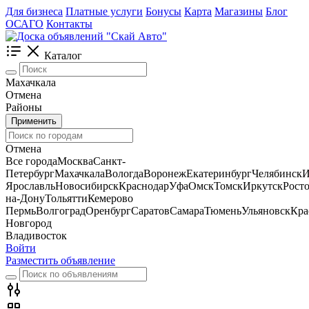
Для бизнеса
Платные услуги
Бонусы
Карта
Магазины
Блог
ОСАГО
Контакты
Каталог
Махачкала
Отмена
Районы
Применить
Отмена
Все города
Москва
Санкт-
Петербург
Махачкала
Вологда
Воронеж
Екатеринбург
Челябинск
И
Ярославль
Новосибирск
Краснодар
Уфа
Омск
Томск
Иркутск
Росто
на-Дону
Тольятти
Кемерово
Пермь
Волгоград
Оренбург
Саратов
Самара
Тюмень
Ульяновск
Кра
Новгород
Владивосток
Войти
Разместить объявление