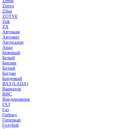
Zenos
Zenvo
Zibar
ZOTYE
Zuk
ZX
Автокам
Автомат
Автосалон
Апал
Бежевый
Белый
Бензин
Битый
Богдан
Бордовый
ВАЗ (LADA)
Вариатор
ВИС
Внедорожник
ГАЗ
Газ
Гибрид
Гиперкар
Голубой