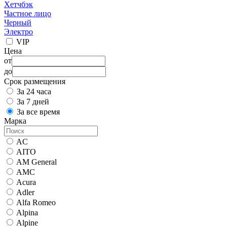
Хетчбэк
Частное лицо
Черный
Электро
VIP
Цена
от
до
Срок размещения
За 24 часа
За 7 дней
За все время
Марка
AC
AITO
AM General
AMC
Acura
Adler
Alfa Romeo
Alpina
Alpine