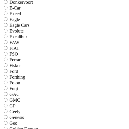
Donkervoort
E-Car
Exeed
Eagle
Eagle Cars
Evolute
Excalibur
FAW
FIAT
FSO
Ferrari
Fisker
Ford
Forthing
Foton
Fuqi
GAC
GMC
GP
Geely
Genesis
Geo
Golden Dragon