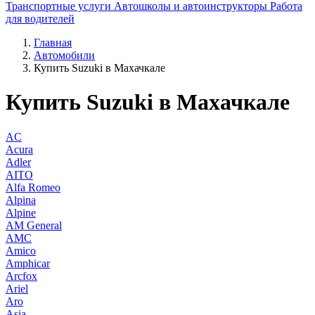
Транспортные услуги
Автошколы и автоинструкторы
Работа
для водителей
Главная
Автомобили
Купить Suzuki в Махачкале
Купить Suzuki в Махачкале
AC
Acura
Adler
AITO
Alfa Romeo
Alpina
Alpine
AM General
AMC
Amico
Amphicar
Arcfox
Ariel
Aro
Asia