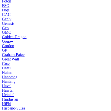
Foton
FSO
Fuqi
GAC
Geely
Genesis
Geo
GMC
Golden Dragon
Gonow
Gordon
GP
Graham-Paige
Great Wall
Groz
Hafei
Haima
Hanomag
Hanteng
Haval
Hawtai
Heinkel
Hindustan
HiPhi
Hispano-Suiza