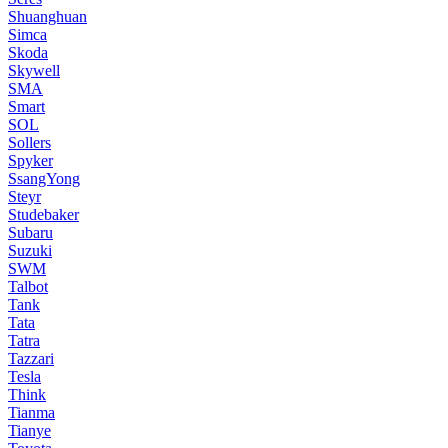
Shuanghuan
Simca
Skoda
Skywell
SMA
Smart
SOL
Sollers
Spyker
SsangYong
Steyr
Studebaker
Subaru
Suzuki
SWM
Talbot
Tank
Tata
Tatra
Tazzari
Tesla
Think
Tianma
Tianye