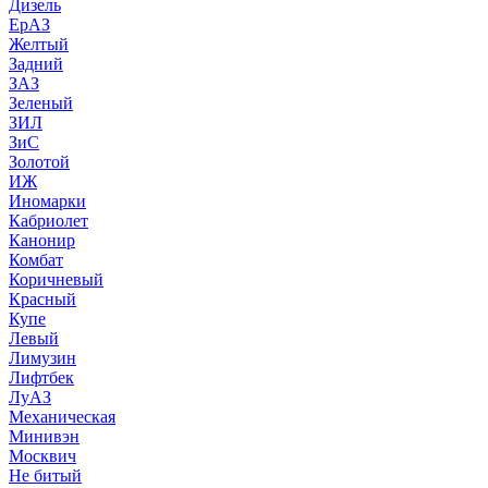
Дизель
ЕрАЗ
Желтый
Задний
ЗАЗ
Зеленый
ЗИЛ
ЗиС
Золотой
ИЖ
Иномарки
Кабриолет
Канонир
Комбат
Коричневый
Красный
Купе
Левый
Лимузин
Лифтбек
ЛуАЗ
Механическая
Минивэн
Москвич
Не битый