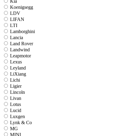
Kia
Koenigsegg
LDV
LIFAN
LTI
Lamborghini
Lancia
Land Rover
Landwind
Leapmotor
Lexus
Leyland
LiXiang
Lichi
Ligier
Lincoln
Livan
Lotus
Lucid
Luxgen
Lynk & Co
MG
MINI