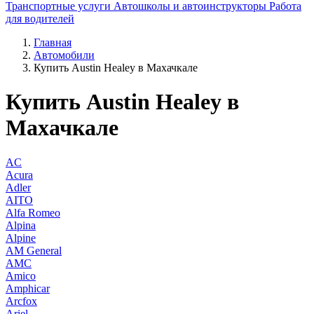
Транспортные услуги
Автошколы и автоинструкторы
Работа
для водителей
Главная
Автомобили
Купить Austin Healey в Махачкале
Купить Austin Healey в
Махачкале
AC
Acura
Adler
AITO
Alfa Romeo
Alpina
Alpine
AM General
AMC
Amico
Amphicar
Arcfox
Ariel