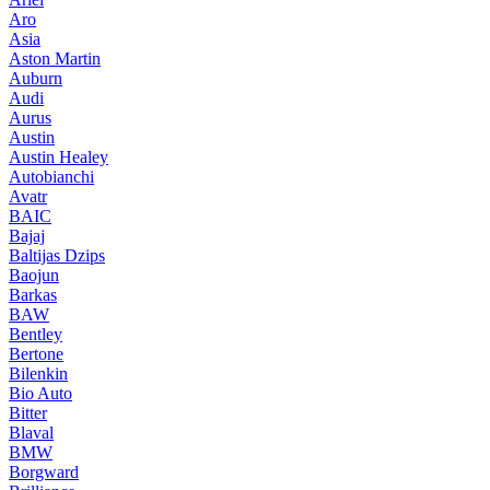
Aro
Asia
Aston Martin
Auburn
Audi
Aurus
Austin
Austin Healey
Autobianchi
Avatr
BAIC
Bajaj
Baltijas Dzips
Baojun
Barkas
BAW
Bentley
Bertone
Bilenkin
Bio Auto
Bitter
Blaval
BMW
Borgward