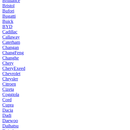
Brilliance
Bristol
Bufori
Bugatti
Buick
BYD
Cadillac
Callaway
Caterham
Changan
ChangFeng
Changhe
Chery
CheryExeed
Chevrolet
Chrysler
Citroen
Cizeta
Coggiola
Cord
Cupra
Dacia
Dadi
Daewoo
Daihatsu