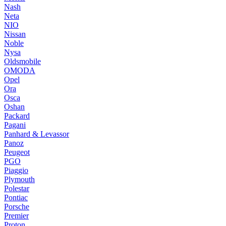
Nash
Neta
NIO
Nissan
Noble
Nysa
Oldsmobile
OMODA
Opel
Ora
Osca
Oshan
Packard
Pagani
Panhard & Levassor
Panoz
Peugeot
PGO
Piaggio
Plymouth
Polestar
Pontiac
Porsche
Premier
Proton