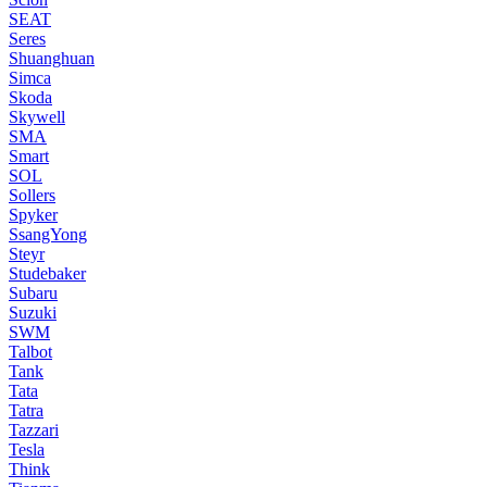
SEAT
Seres
Shuanghuan
Simca
Skoda
Skywell
SMA
Smart
SOL
Sollers
Spyker
SsangYong
Steyr
Studebaker
Subaru
Suzuki
SWM
Talbot
Tank
Tata
Tatra
Tazzari
Tesla
Think