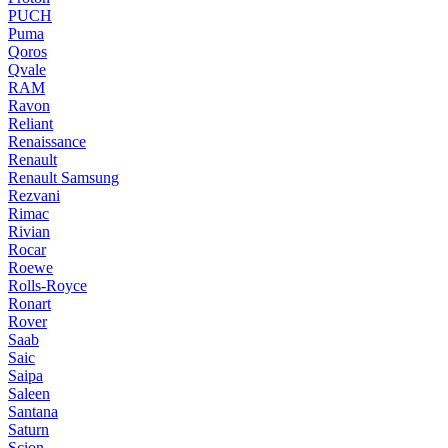
PUCH
Puma
Qoros
Qvale
RAM
Ravon
Reliant
Renaissance
Renault
Renault Samsung
Rezvani
Rimac
Rivian
Rocar
Roewe
Rolls-Royce
Ronart
Rover
Saab
Saic
Saipa
Saleen
Santana
Saturn
Scion