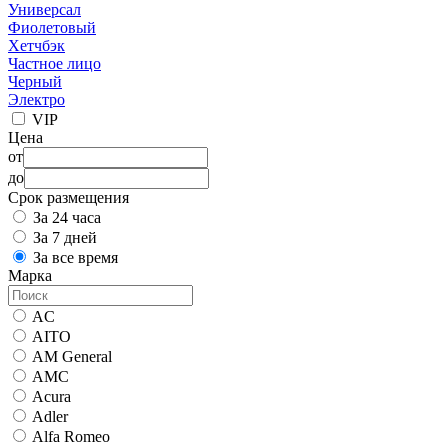
Универсал
Фиолетовый
Хетчбэк
Частное лицо
Черный
Электро
VIP
Цена
от
до
Срок размещения
За 24 часа
За 7 дней
За все время
Марка
AC
AITO
AM General
AMC
Acura
Adler
Alfa Romeo