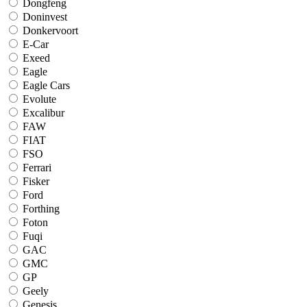
Dongfeng
Doninvest
Donkervoort
E-Car
Exeed
Eagle
Eagle Cars
Evolute
Excalibur
FAW
FIAT
FSO
Ferrari
Fisker
Ford
Forthing
Foton
Fuqi
GAC
GMC
GP
Geely
Genesis