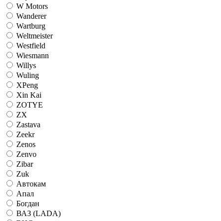
W Motors
Wanderer
Wartburg
Weltmeister
Westfield
Wiesmann
Willys
Wuling
XPeng
Xin Kai
ZOTYE
ZX
Zastava
Zeekr
Zenos
Zenvo
Zibar
Zuk
Автокам
Апал
Богдан
ВАЗ (LADA)