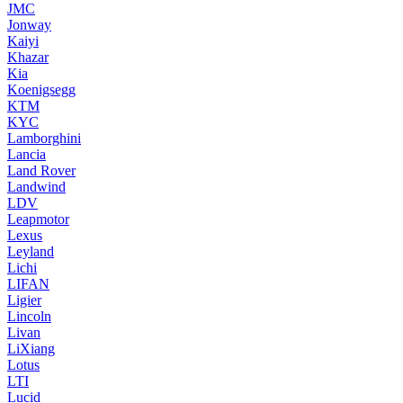
JMC
Jonway
Kaiyi
Khazar
Kia
Koenigsegg
KTM
KYC
Lamborghini
Lancia
Land Rover
Landwind
LDV
Leapmotor
Lexus
Leyland
Lichi
LIFAN
Ligier
Lincoln
Livan
LiXiang
Lotus
LTI
Lucid