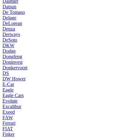
Daimler
Datsun
De Tomaso
Delage
DeLorean
Denza
Derways
DeSoto
DKW
Dodge
Dongfeng
Doninvest
Donkervoort
DS
DW Hower
E-Car
Eagle
Eagle Cars
Evolute
Excalibur
Exeed
FAW
Ferrari
FIAT
Fisker