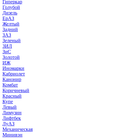
Гиперкар
Голубой
Дизель
ЕрАЗ
Желтый
Задний
ЗАЗ
Зеленый
ЗИЛ
ЗиС
Золотой
ИЖ
Иномарки
Кабриолет
Канонир
Комбат
Коричневый
Красный
Купе
Левый
Лимузин
Лифтбек
ЛуАЗ
Механическая
Минивэн