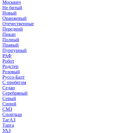
Москвич
Не битый
Новый
Оранжевый
Отечественные
Передний
Пикап
Полный
Правый
Пурпурный
РАФ
Робот
Родстер
Розовый
Руссо-Балт
С пробегом
Седан
Серебряный
Серый
Синий
СМЗ
Спорткар
ТагАЗ
Тарга
УАЗ