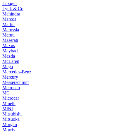
Luxgen
Lynk & Co
Mahindra
Marcos
Marlin
Marussia
Maruti
Maserati
Maxus
Maybach
Mazda
McLaren
Mega
Mercedes-Benz
Mercury
Messerschmitt
Metrocab
MG
Microcar
Minelli
MINI
Mitsubishi
Mitsuoka
Morgan
Morris