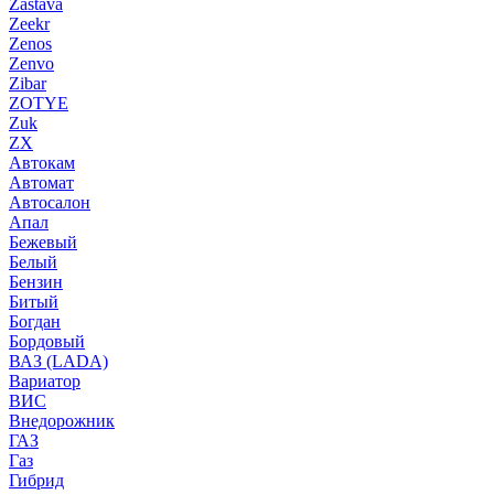
Zastava
Zeekr
Zenos
Zenvo
Zibar
ZOTYE
Zuk
ZX
Автокам
Автомат
Автосалон
Апал
Бежевый
Белый
Бензин
Битый
Богдан
Бордовый
ВАЗ (LADA)
Вариатор
ВИС
Внедорожник
ГАЗ
Газ
Гибрид