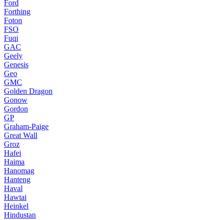
Ford
Forthing
Foton
FSO
Fuqi
GAC
Geely
Genesis
Geo
GMC
Golden Dragon
Gonow
Gordon
GP
Graham-Paige
Great Wall
Groz
Hafei
Haima
Hanomag
Hanteng
Haval
Hawtai
Heinkel
Hindustan