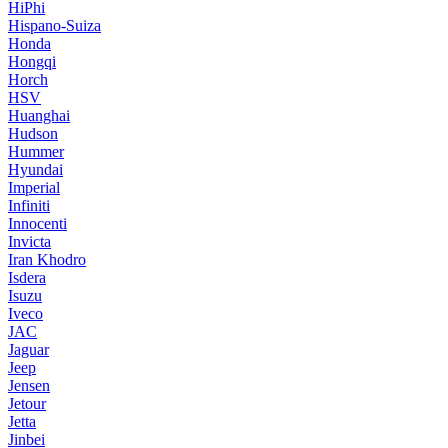
HiPhi
Hispano-Suiza
Honda
Hongqi
Horch
HSV
Huanghai
Hudson
Hummer
Hyundai
Imperial
Infiniti
Innocenti
Invicta
Iran Khodro
Isdera
Isuzu
Iveco
JAC
Jaguar
Jeep
Jensen
Jetour
Jetta
Jinbei