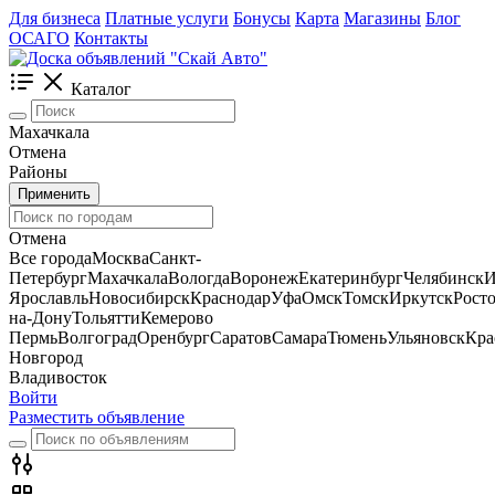
Для бизнеса
Платные услуги
Бонусы
Карта
Магазины
Блог
ОСАГО
Контакты
Каталог
Махачкала
Отмена
Районы
Применить
Отмена
Все города
Москва
Санкт-
Петербург
Махачкала
Вологда
Воронеж
Екатеринбург
Челябинск
И
Ярославль
Новосибирск
Краснодар
Уфа
Омск
Томск
Иркутск
Росто
на-Дону
Тольятти
Кемерово
Пермь
Волгоград
Оренбург
Саратов
Самара
Тюмень
Ульяновск
Кра
Новгород
Владивосток
Войти
Разместить объявление