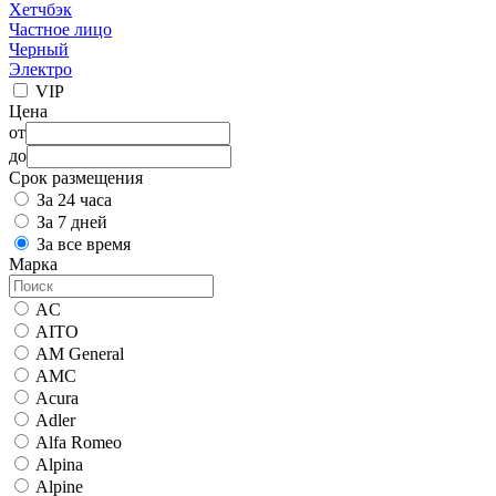
Хетчбэк
Частное лицо
Черный
Электро
VIP
Цена
от
до
Срок размещения
За 24 часа
За 7 дней
За все время
Марка
AC
AITO
AM General
AMC
Acura
Adler
Alfa Romeo
Alpina
Alpine