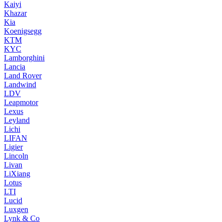
Kaiyi
Khazar
Kia
Koenigsegg
KTM
KYC
Lamborghini
Lancia
Land Rover
Landwind
LDV
Leapmotor
Lexus
Leyland
Lichi
LIFAN
Ligier
Lincoln
Livan
LiXiang
Lotus
LTI
Lucid
Luxgen
Lynk & Co