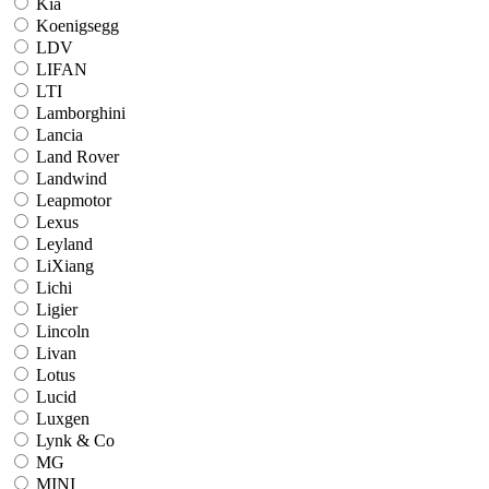
Kia
Koenigsegg
LDV
LIFAN
LTI
Lamborghini
Lancia
Land Rover
Landwind
Leapmotor
Lexus
Leyland
LiXiang
Lichi
Ligier
Lincoln
Livan
Lotus
Lucid
Luxgen
Lynk & Co
MG
MINI