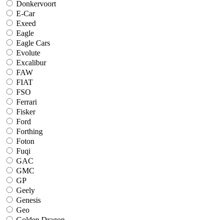
Donkervoort
E-Car
Exeed
Eagle
Eagle Cars
Evolute
Excalibur
FAW
FIAT
FSO
Ferrari
Fisker
Ford
Forthing
Foton
Fuqi
GAC
GMC
GP
Geely
Genesis
Geo
Golden Dragon