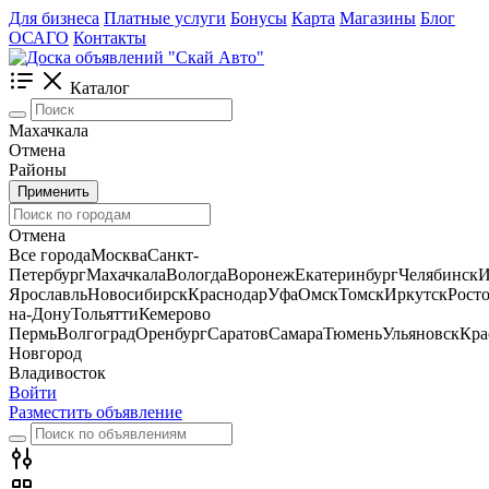
Для бизнеса
Платные услуги
Бонусы
Карта
Магазины
Блог
ОСАГО
Контакты
Каталог
Махачкала
Отмена
Районы
Применить
Отмена
Все города
Москва
Санкт-
Петербург
Махачкала
Вологда
Воронеж
Екатеринбург
Челябинск
И
Ярославль
Новосибирск
Краснодар
Уфа
Омск
Томск
Иркутск
Росто
на-Дону
Тольятти
Кемерово
Пермь
Волгоград
Оренбург
Саратов
Самара
Тюмень
Ульяновск
Кра
Новгород
Владивосток
Войти
Разместить объявление