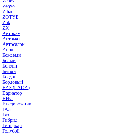
Zenos
Zenvo
Zibar
ZOTYE
Zuk
ZX
Автокам
Автомат
Автосалон
Апал
Бежевый
Белый
Бензин
Битый
Богдан
Бордовый
ВАЗ (LADA)
Вариатор
ВИС
Внедорожник
ГАЗ
Газ
Гибрид
Гиперкар
Голубой