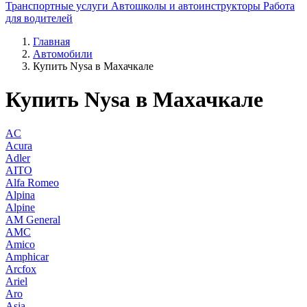
Транспортные услуги
Автошколы и автоинструкторы
Работа
для водителей
Главная
Автомобили
Купить Nysa в Махачкале
Купить Nysa в Махачкале
AC
Acura
Adler
AITO
Alfa Romeo
Alpina
Alpine
AM General
AMC
Amico
Amphicar
Arcfox
Ariel
Aro
Asia