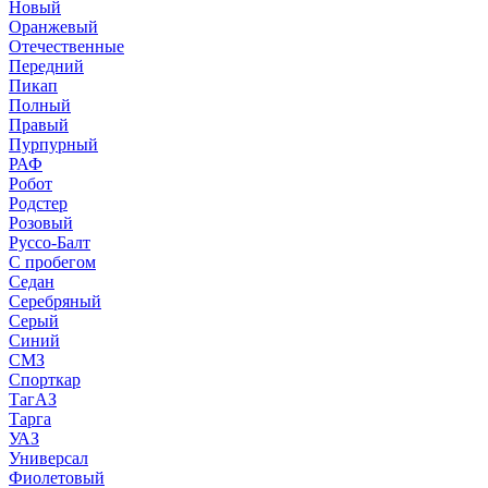
Новый
Оранжевый
Отечественные
Передний
Пикап
Полный
Правый
Пурпурный
РАФ
Робот
Родстер
Розовый
Руссо-Балт
С пробегом
Седан
Серебряный
Серый
Синий
СМЗ
Спорткар
ТагАЗ
Тарга
УАЗ
Универсал
Фиолетовый