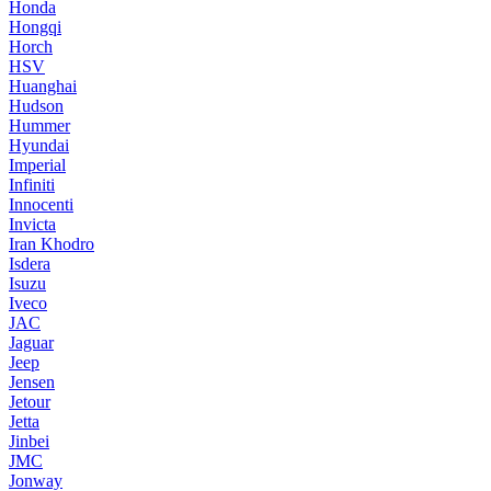
Honda
Hongqi
Horch
HSV
Huanghai
Hudson
Hummer
Hyundai
Imperial
Infiniti
Innocenti
Invicta
Iran Khodro
Isdera
Isuzu
Iveco
JAC
Jaguar
Jeep
Jensen
Jetour
Jetta
Jinbei
JMC
Jonway