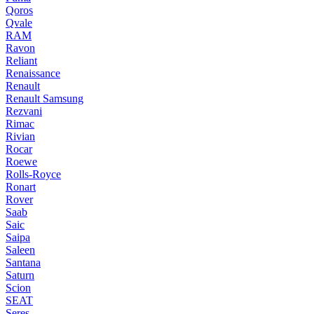
Qoros
Qvale
RAM
Ravon
Reliant
Renaissance
Renault
Renault Samsung
Rezvani
Rimac
Rivian
Rocar
Roewe
Rolls-Royce
Ronart
Rover
Saab
Saic
Saipa
Saleen
Santana
Saturn
Scion
SEAT
Seres