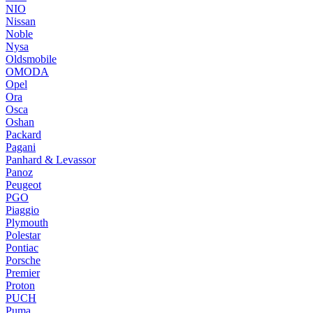
NIO
Nissan
Noble
Nysa
Oldsmobile
OMODA
Opel
Ora
Osca
Oshan
Packard
Pagani
Panhard & Levassor
Panoz
Peugeot
PGO
Piaggio
Plymouth
Polestar
Pontiac
Porsche
Premier
Proton
PUCH
Puma