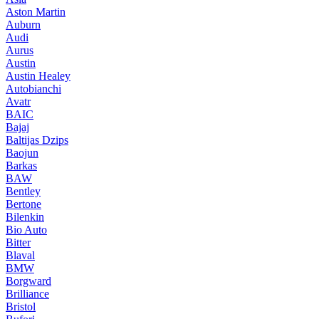
Aston Martin
Auburn
Audi
Aurus
Austin
Austin Healey
Autobianchi
Avatr
BAIC
Bajaj
Baltijas Dzips
Baojun
Barkas
BAW
Bentley
Bertone
Bilenkin
Bio Auto
Bitter
Blaval
BMW
Borgward
Brilliance
Bristol