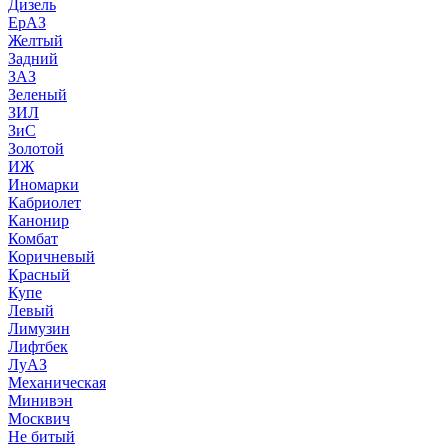
Дизель
ЕрАЗ
Желтый
Задний
ЗАЗ
Зеленый
ЗИЛ
ЗиС
Золотой
ИЖ
Иномарки
Кабриолет
Канонир
Комбат
Коричневый
Красный
Купе
Левый
Лимузин
Лифтбек
ЛуАЗ
Механическая
Минивэн
Москвич
Не битый