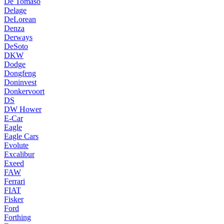
De Tomaso
Delage
DeLorean
Denza
Derways
DeSoto
DKW
Dodge
Dongfeng
Doninvest
Donkervoort
DS
DW Hower
E-Car
Eagle
Eagle Cars
Evolute
Excalibur
Exeed
FAW
Ferrari
FIAT
Fisker
Ford
Forthing