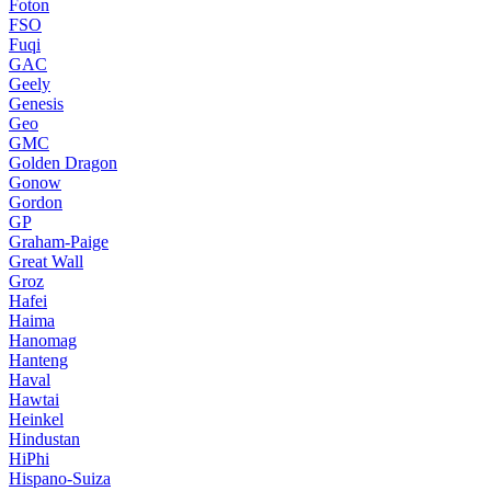
Foton
FSO
Fuqi
GAC
Geely
Genesis
Geo
GMC
Golden Dragon
Gonow
Gordon
GP
Graham-Paige
Great Wall
Groz
Hafei
Haima
Hanomag
Hanteng
Haval
Hawtai
Heinkel
Hindustan
HiPhi
Hispano-Suiza