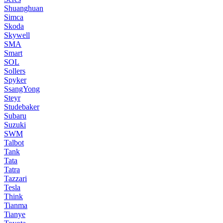
Shuanghuan
Simca
Skoda
Skywell
SMA
Smart
SOL
Sollers
Spyker
SsangYong
Steyr
Studebaker
Subaru
Suzuki
SWM
Talbot
Tank
Tata
Tatra
Tazzari
Tesla
Think
Tianma
Tianye