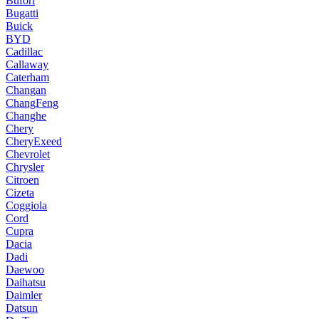
Bufori
Bugatti
Buick
BYD
Cadillac
Callaway
Caterham
Changan
ChangFeng
Changhe
Chery
CheryExeed
Chevrolet
Chrysler
Citroen
Cizeta
Coggiola
Cord
Cupra
Dacia
Dadi
Daewoo
Daihatsu
Daimler
Datsun