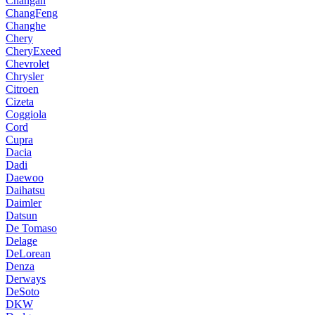
Changan
ChangFeng
Changhe
Chery
CheryExeed
Chevrolet
Chrysler
Citroen
Cizeta
Coggiola
Cord
Cupra
Dacia
Dadi
Daewoo
Daihatsu
Daimler
Datsun
De Tomaso
Delage
DeLorean
Denza
Derways
DeSoto
DKW