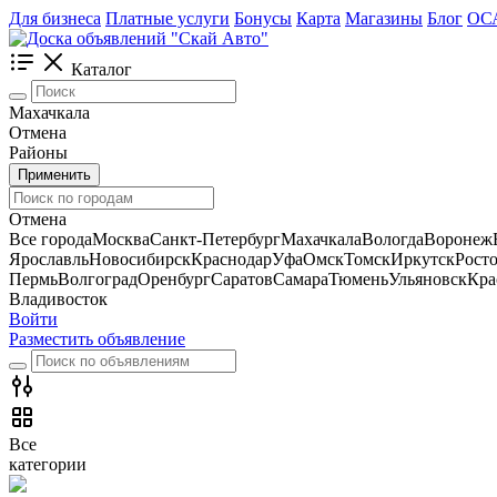
Для бизнеса
Платные услуги
Бонусы
Карта
Магазины
Блог
ОС
Каталог
Махачкала
Отмена
Районы
Применить
Отмена
Все города
Москва
Санкт-Петербург
Махачкала
Вологда
Воронеж
Ярославль
Новосибирск
Краснодар
Уфа
Омск
Томск
Иркутск
Рост
Пермь
Волгоград
Оренбург
Саратов
Самара
Тюмень
Ульяновск
Кра
Владивосток
Войти
Разместить объявление
Все
категории