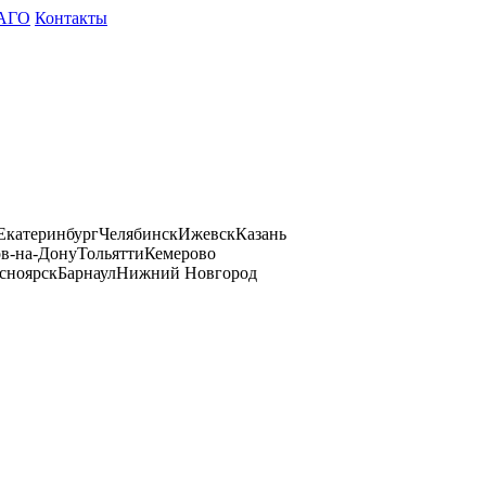
АГО
Контакты
Екатеринбург
Челябинск
Ижевск
Казань
ов-на-Дону
Тольятти
Кемерово
сноярск
Барнаул
Нижний Новгород