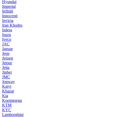
Hyundai
Imperial
Infiniti
Innocenti
Invicta
Iran Khodro
Isdera
Isuzu
Iveco
JAC
Jaguar
Jeep
Jensen
Jetour
Jetta
Jinbei
JMC
Jonway
Kaiyi
Khazar
Kia
Koenigsegg
KTM
KYC
Lamborghini