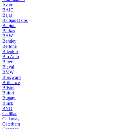
Avatr
BAIC
Bajaj
Baltijas Dzips
Baojun
Barkas
BAW
Bentley
Bertone
Bilenkin
Bio Auto
Bitter
Blaval
BMW
Borgward
Brilliance
Bristol
Bufori
Bugatti
Buick
BYD
Cadillac
Callaway
Caterham