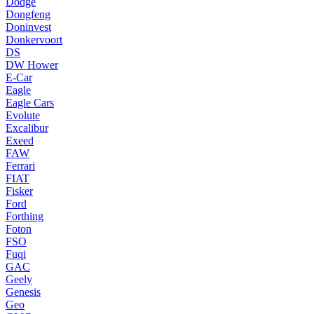
Dodge
Dongfeng
Doninvest
Donkervoort
DS
DW Hower
E-Car
Eagle
Eagle Cars
Evolute
Excalibur
Exeed
FAW
Ferrari
FIAT
Fisker
Ford
Forthing
Foton
FSO
Fuqi
GAC
Geely
Genesis
Geo