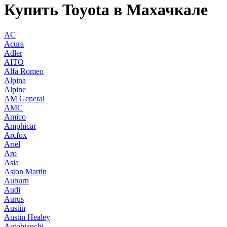
Купить Toyota в Махачкале
AC
Acura
Adler
AITO
Alfa Romeo
Alpina
Alpine
AM General
AMC
Amico
Amphicar
Arcfox
Ariel
Aro
Asia
Aston Martin
Auburn
Audi
Aurus
Austin
Austin Healey
Autobianchi