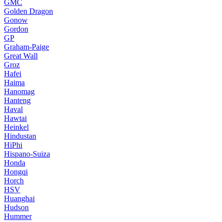
GMC
Golden Dragon
Gonow
Gordon
GP
Graham-Paige
Great Wall
Groz
Hafei
Haima
Hanomag
Hanteng
Haval
Hawtai
Heinkel
Hindustan
HiPhi
Hispano-Suiza
Honda
Hongqi
Horch
HSV
Huanghai
Hudson
Hummer