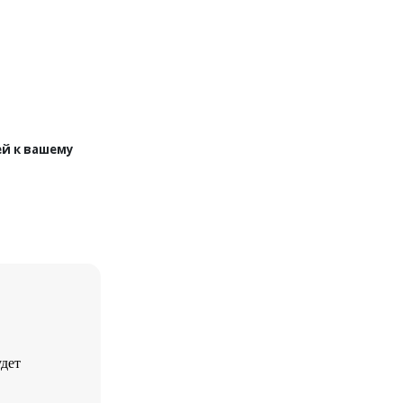
й к вашему
дет