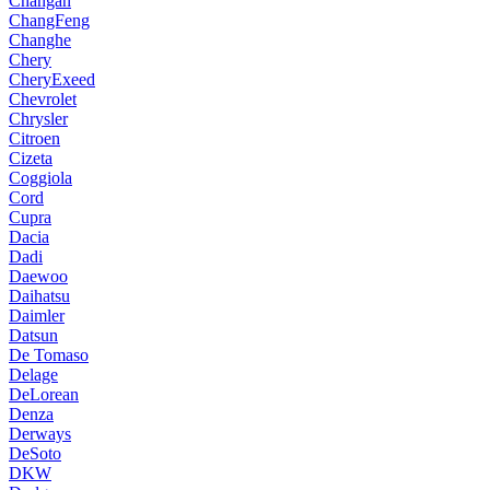
Changan
ChangFeng
Changhe
Chery
CheryExeed
Chevrolet
Chrysler
Citroen
Cizeta
Coggiola
Cord
Cupra
Dacia
Dadi
Daewoo
Daihatsu
Daimler
Datsun
De Tomaso
Delage
DeLorean
Denza
Derways
DeSoto
DKW