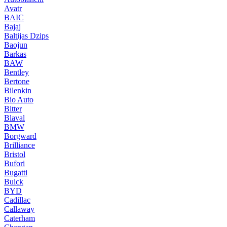
Avatr
BAIC
Bajaj
Baltijas Dzips
Baojun
Barkas
BAW
Bentley
Bertone
Bilenkin
Bio Auto
Bitter
Blaval
BMW
Borgward
Brilliance
Bristol
Bufori
Bugatti
Buick
BYD
Cadillac
Callaway
Caterham