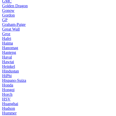
GMC
Golden Dragon
Gonow
Gordon
GP
Graham-Paige
Great Wall
Groz
Hafei
Haima
Hanomag
Hanteng
Haval
Hawtai
Heinkel
Hindustan
HiPhi
Hispano-Suiza
Honda
Hongqi
Horch
HSV
Huanghai
Hudson
Hummer