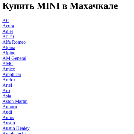
Купить MINI в Махачкале
AC
Acura
Adler
AITO
Alfa Romeo
Alpina
Alpine
AM General
AMC
Amico
Amphicar
Arcfox
Ariel
Aro
Asia
Aston Martin
Auburn
Audi
Aurus
Austin
Austin Healey
Autobianchi