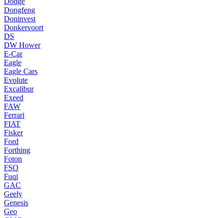
Dodge
Dongfeng
Doninvest
Donkervoort
DS
DW Hower
E-Car
Eagle
Eagle Cars
Evolute
Excalibur
Exeed
FAW
Ferrari
FIAT
Fisker
Ford
Forthing
Foton
FSO
Fuqi
GAC
Geely
Genesis
Geo