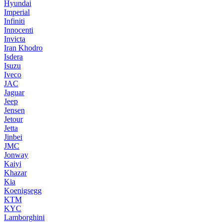
Hyundai
Imperial
Infiniti
Innocenti
Invicta
Iran Khodro
Isdera
Isuzu
Iveco
JAC
Jaguar
Jeep
Jensen
Jetour
Jetta
Jinbei
JMC
Jonway
Kaiyi
Khazar
Kia
Koenigsegg
KTM
KYC
Lamborghini