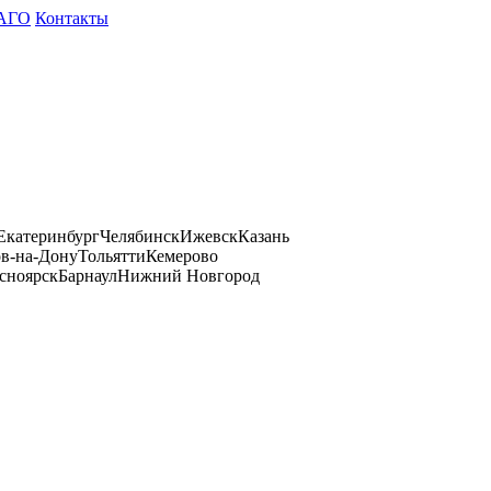
АГО
Контакты
Екатеринбург
Челябинск
Ижевск
Казань
ов-на-Дону
Тольятти
Кемерово
сноярск
Барнаул
Нижний Новгород