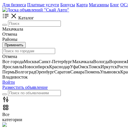
Для бизнеса
Платные услуги
Бонусы
Карта
Магазины
Блог
ОС
Каталог
Махачкала
Отмена
Районы
Применить
Отмена
Все города
Москва
Санкт-Петербург
Махачкала
Вологда
Воронеж
Ярославль
Новосибирск
Краснодар
Уфа
Омск
Томск
Иркутск
Рост
Пермь
Волгоград
Оренбург
Саратов
Самара
Тюмень
Ульяновск
Кра
Владивосток
Войти
Разместить объявление
Все
категории