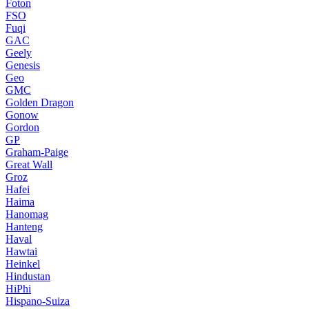
Foton
FSO
Fuqi
GAC
Geely
Genesis
Geo
GMC
Golden Dragon
Gonow
Gordon
GP
Graham-Paige
Great Wall
Groz
Hafei
Haima
Hanomag
Hanteng
Haval
Hawtai
Heinkel
Hindustan
HiPhi
Hispano-Suiza