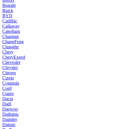
Bufori
Bugatti
Buick
BYD
Cadillac
Callaway
Caterham
Changan
ChangFeng
Changhe
Chery
CheryExeed
Chevrolet
Chrysler
Citroen
Cizeta
Coggiola
Cord
Cupra
Dacia
Dadi
Daewoo
Daihatsu
Daimler
Datsun