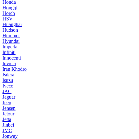
Honda
Hongqi
Horch
HSV
Huanghai
Hudson
Hummer
Hyundai
Imperial
Infiniti
Innocenti
Invicta
Iran Khodro
Isdera
Isuzu
Iveco
JAC
Jaguar
Jeep
Jensen
Jetour
Jetta
Jinbei
JMC
Jonway