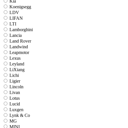
Kia
Koenigsegg
LDV
LIFAN
LTI
Lamborghini
Lancia
Land Rover
Landwind
Leapmotor
Lexus
Leyland
LiXiang
Lichi
Ligier
Lincoln
Livan
Lotus
Lucid
Luxgen
Lynk & Co
MG
MINI