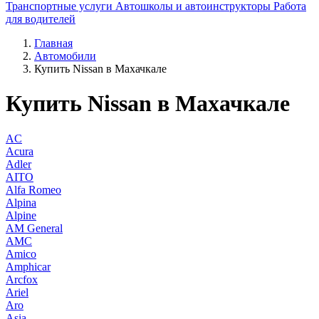
Транспортные услуги
Автошколы и автоинструкторы
Работа
для водителей
Главная
Автомобили
Купить Nissan в Махачкале
Купить Nissan в Махачкале
AC
Acura
Adler
AITO
Alfa Romeo
Alpina
Alpine
AM General
AMC
Amico
Amphicar
Arcfox
Ariel
Aro
Asia