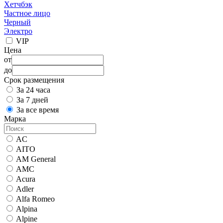
Хетчбэк
Частное лицо
Черный
Электро
VIP
Цена
от
до
Срок размещения
За 24 часа
За 7 дней
За все время
Марка
AC
AITO
AM General
AMC
Acura
Adler
Alfa Romeo
Alpina
Alpine