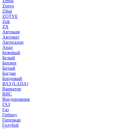
Zenos
Zenvo
Zibar
ZOTYE
Zuk
ZX
Автокам
Автомат
Автосалон
Апал
Бежевый
Белый
Бензин
Битый
Богдан
Бордовый
ВАЗ (LADA)
Вариатор
ВИС
Внедорожник
ГАЗ
Газ
Гибрид
Гиперкар
Голубой