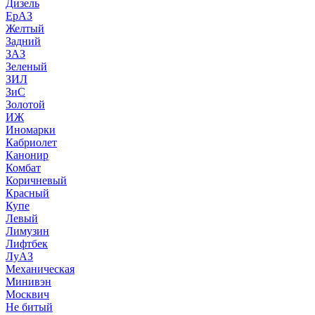
Дизель
ЕрАЗ
Желтый
Задний
ЗАЗ
Зеленый
ЗИЛ
ЗиС
Золотой
ИЖ
Иномарки
Кабриолет
Канонир
Комбат
Коричневый
Красный
Купе
Левый
Лимузин
Лифтбек
ЛуАЗ
Механическая
Минивэн
Москвич
Не битый