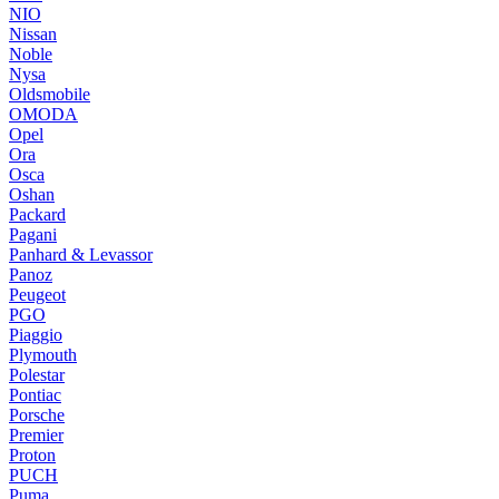
NIO
Nissan
Noble
Nysa
Oldsmobile
OMODA
Opel
Ora
Osca
Oshan
Packard
Pagani
Panhard & Levassor
Panoz
Peugeot
PGO
Piaggio
Plymouth
Polestar
Pontiac
Porsche
Premier
Proton
PUCH
Puma