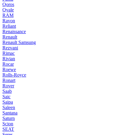
Qoros
Qvale
RAM
Ravon
Reliant
Renaissance
Renault
Renault Samsung
Rezvani
Rimac
Rivian
Rocar
Roewe
Rolls-Royce
Ronart
Rover
Saab
Saic
Saipa
Saleen
Santana
Saturn
Scion
SEAT
Seres