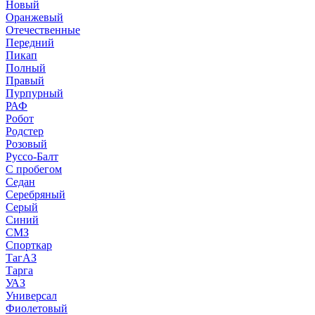
Новый
Оранжевый
Отечественные
Передний
Пикап
Полный
Правый
Пурпурный
РАФ
Робот
Родстер
Розовый
Руссо-Балт
С пробегом
Седан
Серебряный
Серый
Синий
СМЗ
Спорткар
ТагАЗ
Тарга
УАЗ
Универсал
Фиолетовый