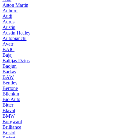
Aston Martin
Auburn
Audi
Aurus
Austin
Austin Healey
Autobianchi
Avatr
BAIC
Bajaj
Baltijas Dzips
Baojun
Barkas
BAW
Bentley
Bertone
Bilenkin
Bio Auto
Bitter
Blaval
BMW
Borgward
Brilliance
Bristol