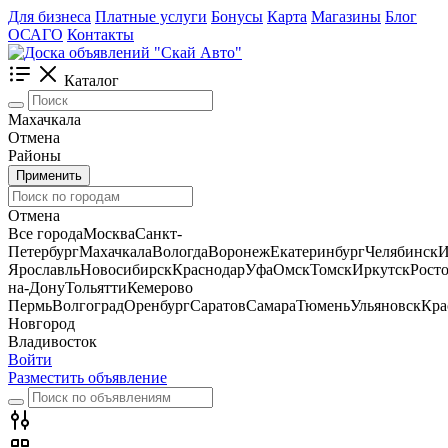
Для бизнеса
Платные услуги
Бонусы
Карта
Магазины
Блог
ОСАГО
Контакты
Каталог
Махачкала
Отмена
Районы
Применить
Отмена
Все города
Москва
Санкт-
Петербург
Махачкала
Вологда
Воронеж
Екатеринбург
Челябинск
И
Ярославль
Новосибирск
Краснодар
Уфа
Омск
Томск
Иркутск
Росто
на-Дону
Тольятти
Кемерово
Пермь
Волгоград
Оренбург
Саратов
Самара
Тюмень
Ульяновск
Кра
Новгород
Владивосток
Войти
Разместить объявление