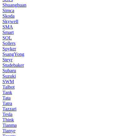
Shuanghuan
Simca
Skoda
Skywell
SMA
Smart
SOL
Sollers
Spyker
SsangYong
Steyr
Studebaker
Subaru
Suzuki
SWM
Talbot
Tank
Tata
Tatra
Tazzari
Tesla
Think
Tianma
Tianye