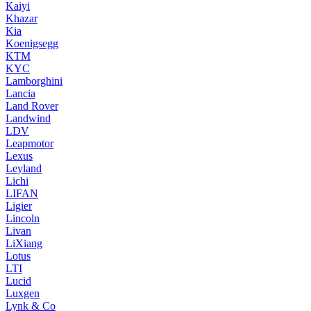
Kaiyi
Khazar
Kia
Koenigsegg
KTM
KYC
Lamborghini
Lancia
Land Rover
Landwind
LDV
Leapmotor
Lexus
Leyland
Lichi
LIFAN
Ligier
Lincoln
Livan
LiXiang
Lotus
LTI
Lucid
Luxgen
Lynk & Co