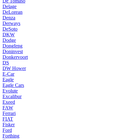
De Tomaso
Delage
DeLorean
Denza
Derways
DeSoto
DKW
Dodge
Dongfeng
Doninvest
Donkervoort
DS
DW Hower
E-Car
Eagle
Eagle Cars
Evolute
Excalibur
Exeed
FAW
Ferrari
FIAT
Fisker
Ford
Forthing