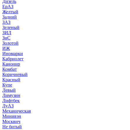
Дизель
ЕрАЗ
Желтый
Задний
ЗАЗ
Зеленый
ЗИЛ
ЗиС
Золотой
ИЖ
Иномарки
Кабриолет
Канонир
Комбат
Коричневый
Красный
Купе
Левый
Лимузин
Лифтбек
ЛуАЗ
Механическая
Минивэн
Москвич
Не битый