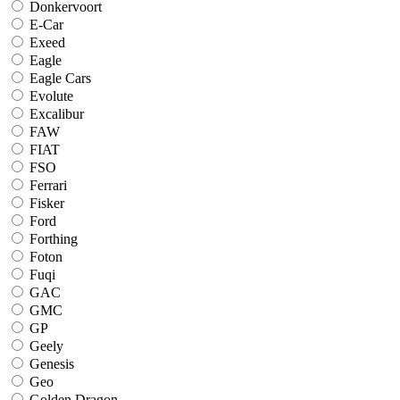
Donkervoort
E-Car
Exeed
Eagle
Eagle Cars
Evolute
Excalibur
FAW
FIAT
FSO
Ferrari
Fisker
Ford
Forthing
Foton
Fuqi
GAC
GMC
GP
Geely
Genesis
Geo
Golden Dragon