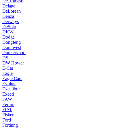
De Tomaso
Delage
DeLorean
Denza
Derways
DeSoto
DKW
Dodge
Dongfeng
Doninvest
Donkervoort
DS
DW Hower
E-Car
Eagle
Eagle Cars
Evolute
Excalibur
Exeed
FAW
Ferrari
FIAT
Fisker
Ford
Forthing