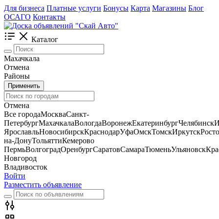
Для бизнеса
Платные услуги
Бонусы
Карта
Магазины
Блог
ОСАГО
Контакты
Каталог
Махачкала
Отмена
Районы
Применить
Отмена
Все города
Москва
Санкт-
Петербург
Махачкала
Вологда
Воронеж
Екатеринбург
Челябинск
И
Ярославль
Новосибирск
Краснодар
Уфа
Омск
Томск
Иркутск
Росто
на-Дону
Тольятти
Кемерово
Пермь
Волгоград
Оренбург
Саратов
Самара
Тюмень
Ульяновск
Кра
Новгород
Владивосток
Войти
Разместить объявление