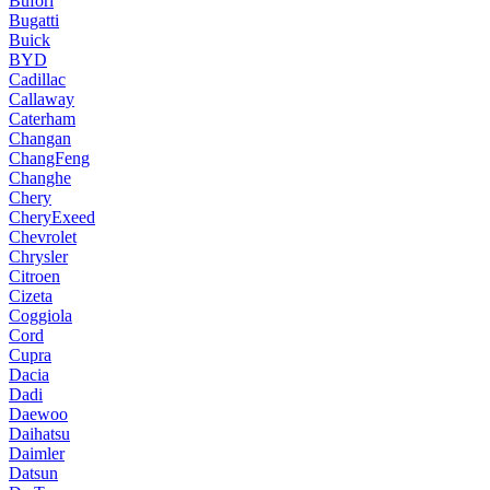
Bufori
Bugatti
Buick
BYD
Cadillac
Callaway
Caterham
Changan
ChangFeng
Changhe
Chery
CheryExeed
Chevrolet
Chrysler
Citroen
Cizeta
Coggiola
Cord
Cupra
Dacia
Dadi
Daewoo
Daihatsu
Daimler
Datsun