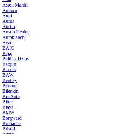
Aston Martin
Auburn
Audi
Aurus
Austin
Austin Healey
Autobianchi
Avatr
BAIC
Bajaj
Baltijas Dzips
Baojun
Barkas
BAW
Bentley
Bertone
Bilenkin
Bio Auto
Bitter
Blaval
BMW
Borgward
Brilliance
Bristol