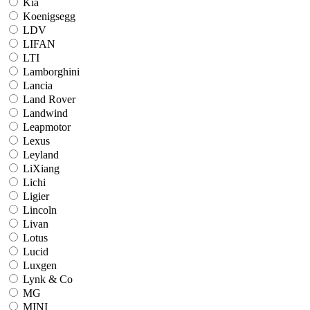
Kia
Koenigsegg
LDV
LIFAN
LTI
Lamborghini
Lancia
Land Rover
Landwind
Leapmotor
Lexus
Leyland
LiXiang
Lichi
Ligier
Lincoln
Livan
Lotus
Lucid
Luxgen
Lynk & Co
MG
MINI