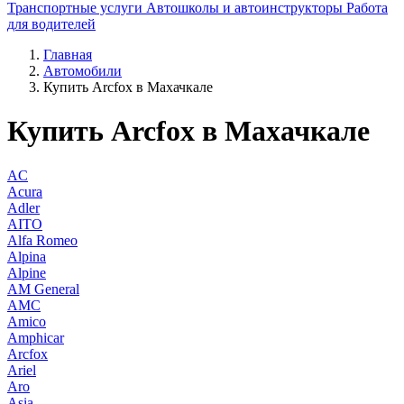
Транспортные услуги
Автошколы и автоинструкторы
Работа
для водителей
Главная
Автомобили
Купить Arcfox в Махачкале
Купить Arcfox в Махачкале
AC
Acura
Adler
AITO
Alfa Romeo
Alpina
Alpine
AM General
AMC
Amico
Amphicar
Arcfox
Ariel
Aro
Asia