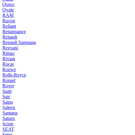
Qoros
Qvale
RAM
Ravon
Reliant
Renaissance
Renault
Renault Samsung
Rezvani
Rimac
Rivian
Rocar
Roewe
Rolls-Royce
Ronart
Rover
Saab
Saic
Saipa
Saleen
Santana
Saturn
Scion
SEAT
Seres