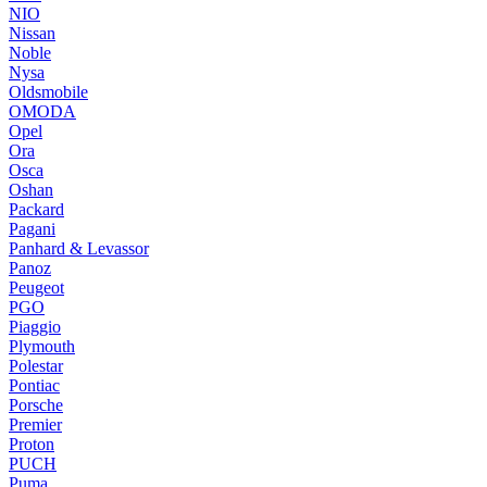
NIO
Nissan
Noble
Nysa
Oldsmobile
OMODA
Opel
Ora
Osca
Oshan
Packard
Pagani
Panhard & Levassor
Panoz
Peugeot
PGO
Piaggio
Plymouth
Polestar
Pontiac
Porsche
Premier
Proton
PUCH
Puma