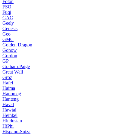
Foton
FSO
Fuqi
GAC
Geely
Genesis
Geo
GMC
Golden Dragon
Gonow
Gordon
GP
Graham-Paige
Great Wall
Groz
Hafei
Haima
Hanomag
Hanteng
Haval
Hawtai
Heinkel
Hindustan
HiPhi
Hispano-Suiza