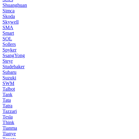
Shuanghuan
Simca
Skoda
Skywell
SMA
Smart
SOL
Sollers
Spyker
SsangYong
Steyr
Studebaker
Subaru
Suzuki
SWM
Talbot
Tank
Tata
Tatra
Tazzari
Tesla
Think
Tianma
Tianye