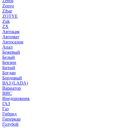
Zenos
Zenvo
Zibar
ZOTYE
Zuk
ZX
Автокам
Автомат
Автосалон
Апал
Бежевый
Белый
Бензин
Битый
Богдан
Бордовый
ВАЗ (LADA)
Вариатор
ВИС
Внедорожник
ГАЗ
Газ
Гибрид
Гиперкар
Голубой