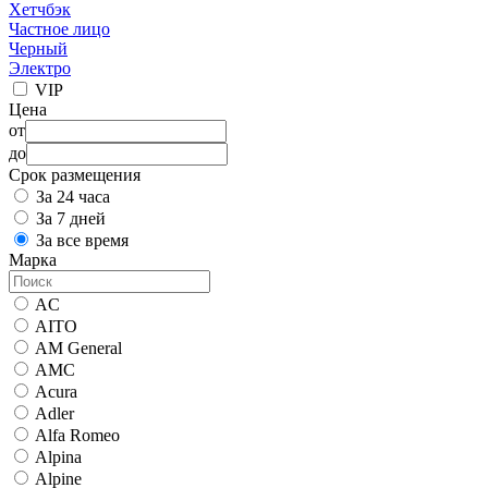
Хетчбэк
Частное лицо
Черный
Электро
VIP
Цена
от
до
Срок размещения
За 24 часа
За 7 дней
За все время
Марка
AC
AITO
AM General
AMC
Acura
Adler
Alfa Romeo
Alpina
Alpine