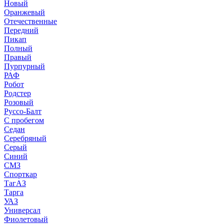
Новый
Оранжевый
Отечественные
Передний
Пикап
Полный
Правый
Пурпурный
РАФ
Робот
Родстер
Розовый
Руссо-Балт
С пробегом
Седан
Серебряный
Серый
Синий
СМЗ
Спорткар
ТагАЗ
Тарга
УАЗ
Универсал
Фиолетовый