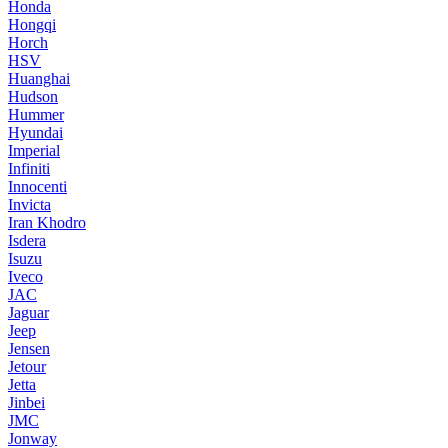
Honda
Hongqi
Horch
HSV
Huanghai
Hudson
Hummer
Hyundai
Imperial
Infiniti
Innocenti
Invicta
Iran Khodro
Isdera
Isuzu
Iveco
JAC
Jaguar
Jeep
Jensen
Jetour
Jetta
Jinbei
JMC
Jonway