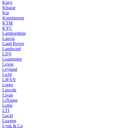
Kaiyi
Khazar
Kia
Koenigsegg
KTM
KYC
Lamborghini
Lancia
Land Rover
Landwind
LDV
Leapmotor
Lexus
Leyland
Lichi
LIFAN
Ligier
Lincoln
Livan
LiXiang
Lotus
LTI
Lucid
Luxgen
Lynk & Co