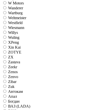
W Motors
Wanderer
Wartburg
Weltmeister
Westfield
Wiesmann
Willys
Wuling
XPeng
Xin Kai
ZOTYE
ZX
Zastava
Zeekr
Zenos
Zenvo
Zibar
Zuk
Автокам
Апал
Богдан
ВАЗ (LADA)