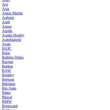
Aro
Asia
Aston Martin
Auburn
Audi
Aurus
Austin
Austin Healey
Autobianchi
Avatr
BAIC
Bajaj
Baltijas Dzips
Baojun
Barkas
BAW
Bentley
Bertone
Bilenkin
Bio Auto
Bitter
Blaval
BMW
Borgward