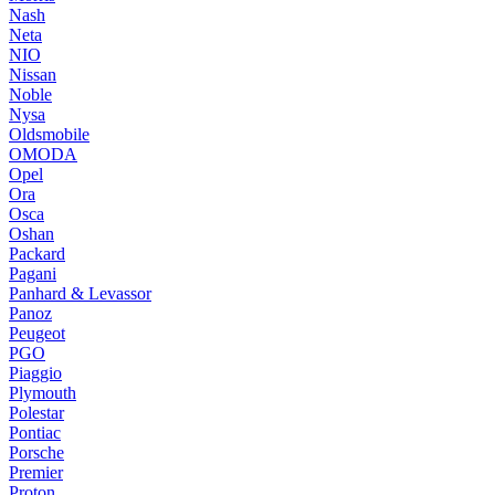
Nash
Neta
NIO
Nissan
Noble
Nysa
Oldsmobile
OMODA
Opel
Ora
Osca
Oshan
Packard
Pagani
Panhard & Levassor
Panoz
Peugeot
PGO
Piaggio
Plymouth
Polestar
Pontiac
Porsche
Premier
Proton