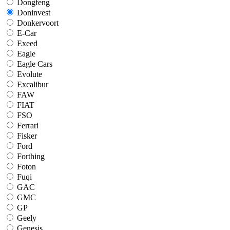
Dongfeng
Doninvest
Donkervoort
E-Car
Exeed
Eagle
Eagle Cars
Evolute
Excalibur
FAW
FIAT
FSO
Ferrari
Fisker
Ford
Forthing
Foton
Fuqi
GAC
GMC
GP
Geely
Genesis