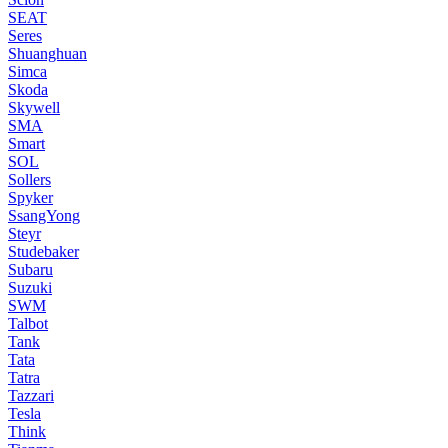
SEAT
Seres
Shuanghuan
Simca
Skoda
Skywell
SMA
Smart
SOL
Sollers
Spyker
SsangYong
Steyr
Studebaker
Subaru
Suzuki
SWM
Talbot
Tank
Tata
Tatra
Tazzari
Tesla
Think