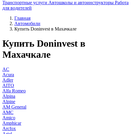
Транспортные услуги
Автошколы и автоинструкторы
Работа
для водителей
Главная
Автомобили
Купить Doninvest в Махачкале
Купить Doninvest в
Махачкале
AC
Acura
Adler
AITO
Alfa Romeo
Alpina
Alpine
AM General
AMC
Amico
Amphicar
Arcfox
Ariel