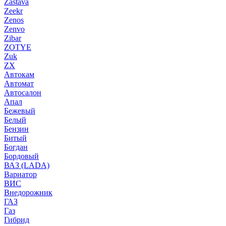
Zastava
Zeekr
Zenos
Zenvo
Zibar
ZOTYE
Zuk
ZX
Автокам
Автомат
Автосалон
Апал
Бежевый
Белый
Бензин
Битый
Богдан
Бордовый
ВАЗ (LADA)
Вариатор
ВИС
Внедорожник
ГАЗ
Газ
Гибрид