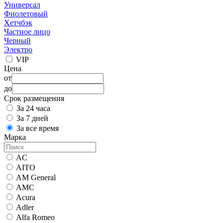
Универсал
Фиолетовый
Хетчбэк
Частное лицо
Черный
Электро
VIP
Цена
от
до
Срок размещения
За 24 часа
За 7 дней
За все время
Марка
AC
AITO
AM General
AMC
Acura
Adler
Alfa Romeo