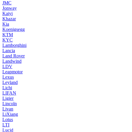
JMC
Jonway
Kaiyi
Khazar
Kia
Koenigsegg
KTM
KYC
Lamborghini
Lancia
Land Rover
Landwind
LDV
Leapmotor
Lexus
Leyland
Lichi
LIFAN
Ligier
Lincoln
Livan
LiXiang
Lotus
LTI
Lucid