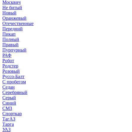
Москвич
Не битый
Новый
Оранжевый
Отечественные
Передний
Пикап
Полный
Правый
Пурпурный
РАФ
Робот
Родстер
Розовый
Руссо-Балт
С пробегом
Седан
Серебряный
Серый
Синий
СМЗ
Спорткар
ТагАЗ
Тарга
УАЗ