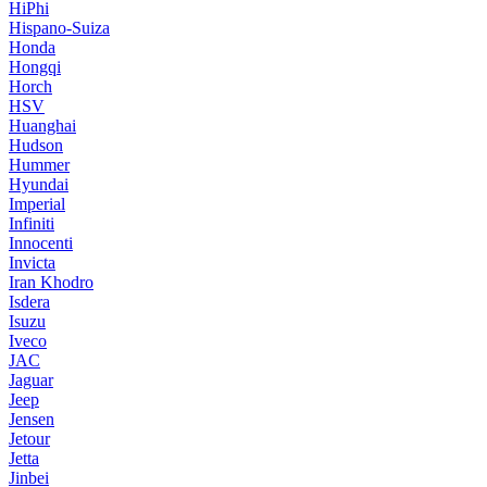
HiPhi
Hispano-Suiza
Honda
Hongqi
Horch
HSV
Huanghai
Hudson
Hummer
Hyundai
Imperial
Infiniti
Innocenti
Invicta
Iran Khodro
Isdera
Isuzu
Iveco
JAC
Jaguar
Jeep
Jensen
Jetour
Jetta
Jinbei