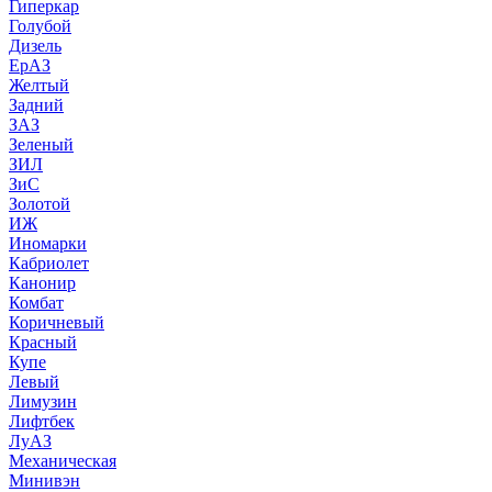
Гиперкар
Голубой
Дизель
ЕрАЗ
Желтый
Задний
ЗАЗ
Зеленый
ЗИЛ
ЗиС
Золотой
ИЖ
Иномарки
Кабриолет
Канонир
Комбат
Коричневый
Красный
Купе
Левый
Лимузин
Лифтбек
ЛуАЗ
Механическая
Минивэн