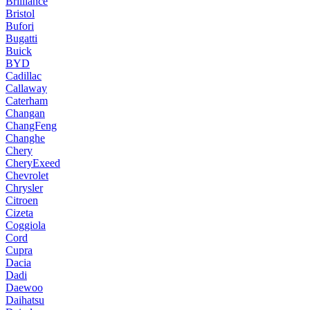
Brilliance
Bristol
Bufori
Bugatti
Buick
BYD
Cadillac
Callaway
Caterham
Changan
ChangFeng
Changhe
Chery
CheryExeed
Chevrolet
Chrysler
Citroen
Cizeta
Coggiola
Cord
Cupra
Dacia
Dadi
Daewoo
Daihatsu