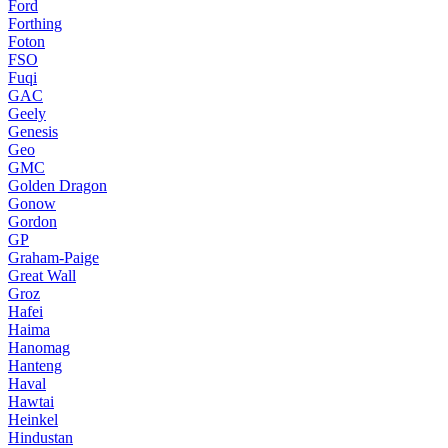
Ford
Forthing
Foton
FSO
Fuqi
GAC
Geely
Genesis
Geo
GMC
Golden Dragon
Gonow
Gordon
GP
Graham-Paige
Great Wall
Groz
Hafei
Haima
Hanomag
Hanteng
Haval
Hawtai
Heinkel
Hindustan