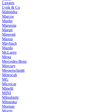
Luxgen
Lynk & Co
Mahindra
Marcos
Marlin
Marussia
Maruti
Maserati
Maxus
Maybach
Mazda
McLaren
Mega
Mercedes-Benz
Mercury
Messerschmitt
Metrocab
MG
Microcar
Minelli
MINI
Mitsubishi
Mitsuoka
Morgan
Morris