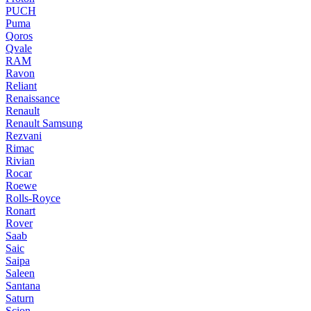
PUCH
Puma
Qoros
Qvale
RAM
Ravon
Reliant
Renaissance
Renault
Renault Samsung
Rezvani
Rimac
Rivian
Rocar
Roewe
Rolls-Royce
Ronart
Rover
Saab
Saic
Saipa
Saleen
Santana
Saturn
Scion