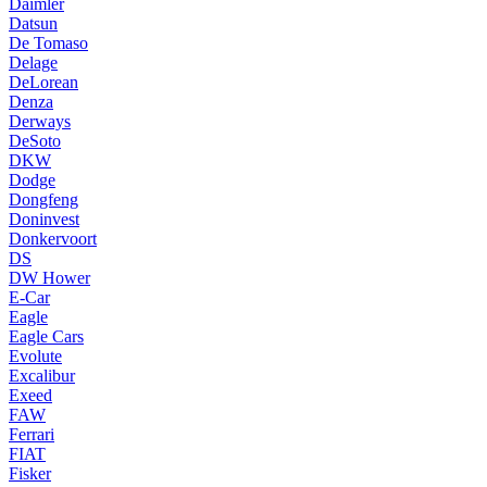
Daimler
Datsun
De Tomaso
Delage
DeLorean
Denza
Derways
DeSoto
DKW
Dodge
Dongfeng
Doninvest
Donkervoort
DS
DW Hower
E-Car
Eagle
Eagle Cars
Evolute
Excalibur
Exeed
FAW
Ferrari
FIAT
Fisker