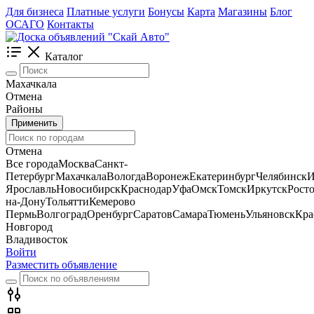
Для бизнеса
Платные услуги
Бонусы
Карта
Магазины
Блог
ОСАГО
Контакты
Каталог
Махачкала
Отмена
Районы
Применить
Отмена
Все города
Москва
Санкт-
Петербург
Махачкала
Вологда
Воронеж
Екатеринбург
Челябинск
И
Ярославль
Новосибирск
Краснодар
Уфа
Омск
Томск
Иркутск
Росто
на-Дону
Тольятти
Кемерово
Пермь
Волгоград
Оренбург
Саратов
Самара
Тюмень
Ульяновск
Кра
Новгород
Владивосток
Войти
Разместить объявление