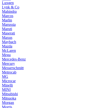
Luxgen
Lynk & Co
Mahindra
Marcos
Marlin
Marussia
Maruti
Maserati
Maxus
Maybach
Mazda
McLaren
Mega
Mercedes-Benz
Mercury
Messerschmitt
Metrocab
MG
Microcar
Minelli
MINI
Mitsubishi
Mitsuoka
Morgan
Morris