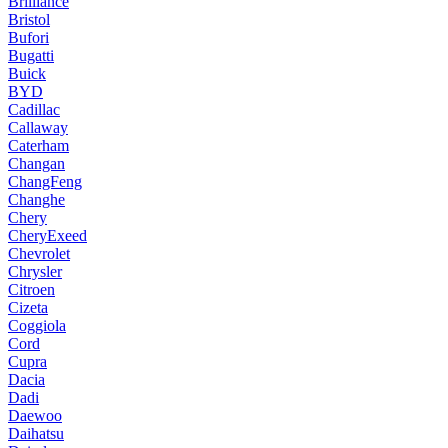
Brilliance
Bristol
Bufori
Bugatti
Buick
BYD
Cadillac
Callaway
Caterham
Changan
ChangFeng
Changhe
Chery
CheryExeed
Chevrolet
Chrysler
Citroen
Cizeta
Coggiola
Cord
Cupra
Dacia
Dadi
Daewoo
Daihatsu