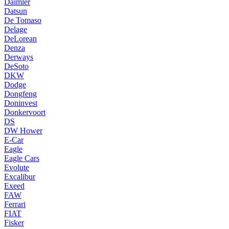
Daimler
Datsun
De Tomaso
Delage
DeLorean
Denza
Derways
DeSoto
DKW
Dodge
Dongfeng
Doninvest
Donkervoort
DS
DW Hower
E-Car
Eagle
Eagle Cars
Evolute
Excalibur
Exeed
FAW
Ferrari
FIAT
Fisker