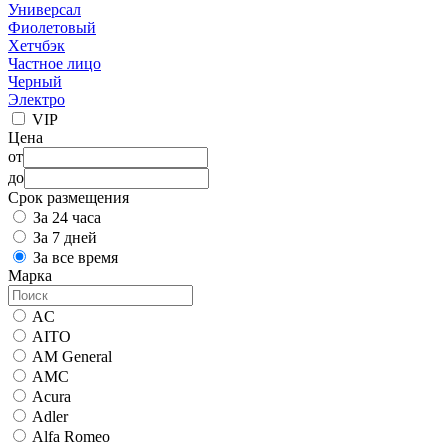
Универсал
Фиолетовый
Хетчбэк
Частное лицо
Черный
Электро
VIP
Цена
от
до
Срок размещения
За 24 часа
За 7 дней
За все время
Марка
AC
AITO
AM General
AMC
Acura
Adler
Alfa Romeo