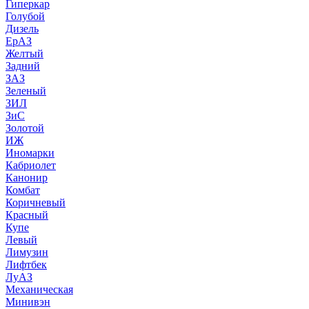
Гиперкар
Голубой
Дизель
ЕрАЗ
Желтый
Задний
ЗАЗ
Зеленый
ЗИЛ
ЗиС
Золотой
ИЖ
Иномарки
Кабриолет
Канонир
Комбат
Коричневый
Красный
Купе
Левый
Лимузин
Лифтбек
ЛуАЗ
Механическая
Минивэн