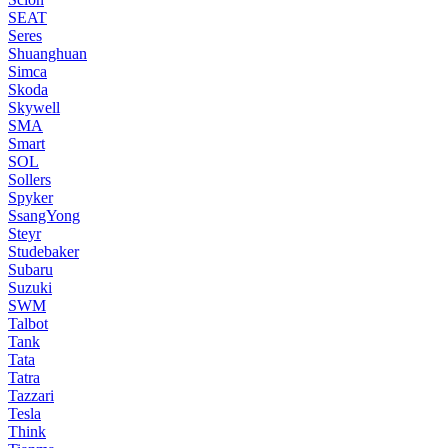
SEAT
Seres
Shuanghuan
Simca
Skoda
Skywell
SMA
Smart
SOL
Sollers
Spyker
SsangYong
Steyr
Studebaker
Subaru
Suzuki
SWM
Talbot
Tank
Tata
Tatra
Tazzari
Tesla
Think