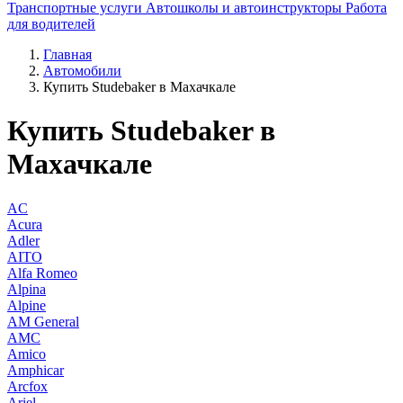
Транспортные услуги
Автошколы и автоинструкторы
Работа
для водителей
Главная
Автомобили
Купить Studebaker в Махачкале
Купить Studebaker в
Махачкале
AC
Acura
Adler
AITO
Alfa Romeo
Alpina
Alpine
AM General
AMC
Amico
Amphicar
Arcfox
Ariel