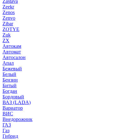
Zastava
Zeekr
Zenos
Zenvo
Zibar
ZOTYE
Zuk
ZX
Автокам
Автомат
Автосалон
Апал
Бежевый
Белый
Бензин
Битый
Богдан
Бордовый
ВАЗ (LADA)
Вариатор
ВИС
Внедорожник
ГАЗ
Газ
Гибрид