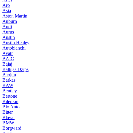
Aro
Asia
Aston Martin
Auburn
Audi
Aurus
Austin
Austin Healey
Autobianchi
Avatr
BAIC
Bajaj
Baltijas Dzips
Baojun
Barkas
BAW
Bentley
Bertone
Bilenkin
Bio Auto
Bitter
Blaval
BMW
Borgward