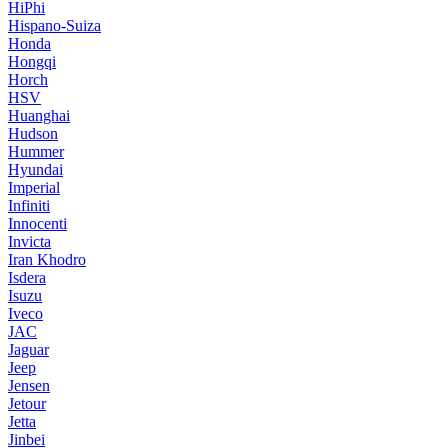
HiPhi
Hispano-Suiza
Honda
Hongqi
Horch
HSV
Huanghai
Hudson
Hummer
Hyundai
Imperial
Infiniti
Innocenti
Invicta
Iran Khodro
Isdera
Isuzu
Iveco
JAC
Jaguar
Jeep
Jensen
Jetour
Jetta
Jinbei