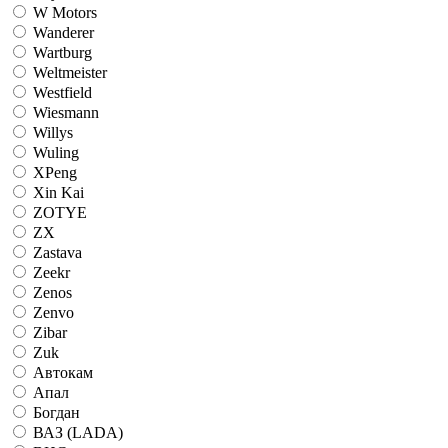
W Motors
Wanderer
Wartburg
Weltmeister
Westfield
Wiesmann
Willys
Wuling
XPeng
Xin Kai
ZOTYE
ZX
Zastava
Zeekr
Zenos
Zenvo
Zibar
Zuk
Автокам
Апал
Богдан
ВАЗ (LADA)