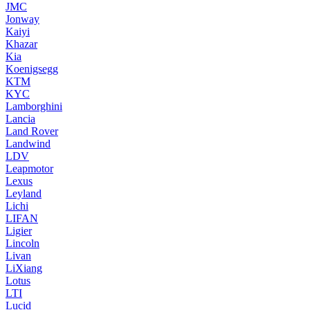
JMC
Jonway
Kaiyi
Khazar
Kia
Koenigsegg
KTM
KYC
Lamborghini
Lancia
Land Rover
Landwind
LDV
Leapmotor
Lexus
Leyland
Lichi
LIFAN
Ligier
Lincoln
Livan
LiXiang
Lotus
LTI
Lucid