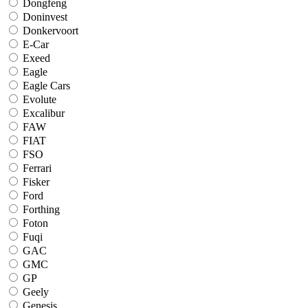
Dongfeng
Doninvest
Donkervoort
E-Car
Exeed
Eagle
Eagle Cars
Evolute
Excalibur
FAW
FIAT
FSO
Ferrari
Fisker
Ford
Forthing
Foton
Fuqi
GAC
GMC
GP
Geely
Genesis