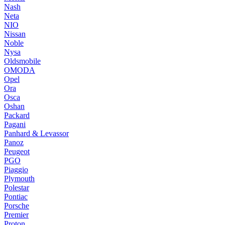
Nash
Neta
NIO
Nissan
Noble
Nysa
Oldsmobile
OMODA
Opel
Ora
Osca
Oshan
Packard
Pagani
Panhard & Levassor
Panoz
Peugeot
PGO
Piaggio
Plymouth
Polestar
Pontiac
Porsche
Premier
Proton