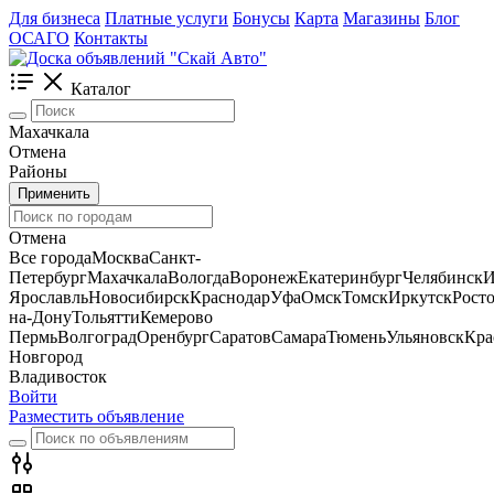
Для бизнеса
Платные услуги
Бонусы
Карта
Магазины
Блог
ОСАГО
Контакты
Каталог
Махачкала
Отмена
Районы
Применить
Отмена
Все города
Москва
Санкт-
Петербург
Махачкала
Вологда
Воронеж
Екатеринбург
Челябинск
И
Ярославль
Новосибирск
Краснодар
Уфа
Омск
Томск
Иркутск
Росто
на-Дону
Тольятти
Кемерово
Пермь
Волгоград
Оренбург
Саратов
Самара
Тюмень
Ульяновск
Кра
Новгород
Владивосток
Войти
Разместить объявление