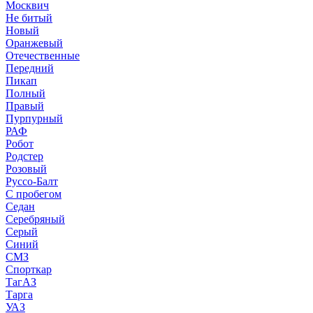
Москвич
Не битый
Новый
Оранжевый
Отечественные
Передний
Пикап
Полный
Правый
Пурпурный
РАФ
Робот
Родстер
Розовый
Руссо-Балт
С пробегом
Седан
Серебряный
Серый
Синий
СМЗ
Спорткар
ТагАЗ
Тарга
УАЗ