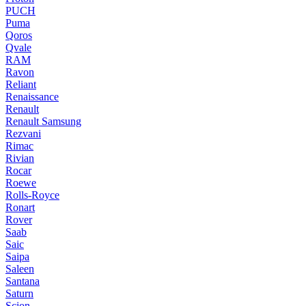
PUCH
Puma
Qoros
Qvale
RAM
Ravon
Reliant
Renaissance
Renault
Renault Samsung
Rezvani
Rimac
Rivian
Rocar
Roewe
Rolls-Royce
Ronart
Rover
Saab
Saic
Saipa
Saleen
Santana
Saturn
Scion