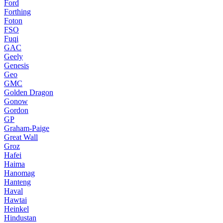
Ford
Forthing
Foton
FSO
Fuqi
GAC
Geely
Genesis
Geo
GMC
Golden Dragon
Gonow
Gordon
GP
Graham-Paige
Great Wall
Groz
Hafei
Haima
Hanomag
Hanteng
Haval
Hawtai
Heinkel
Hindustan