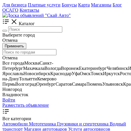
Для бизнеса
Платные услуги
Бонусы
Карта
Магазины
Блог
ОСАГО
Контакты
Каталог
Выберите город
Отмена
Применить
Отмена
Все города
Москва
Санкт-
Петербург
Махачкала
Вологда
Воронеж
Екатеринбург
Челябинск
И
Ярославль
Новосибирск
Краснодар
Уфа
Омск
Томск
Иркутск
Росто
на-Дону
Тольятти
Кемерово
Пермь
Волгоград
Оренбург
Саратов
Самара
Тюмень
Ульяновск
Кра
Новгород
Владивосток
Войти
Разместить объявление
Все категории
Автомобили
Мототехника
Грузовики и спецтехника
Водный
транспорт
Магазин автотоваров
Услуги автосервисов