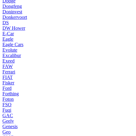
Dodge
Dongfeng
Doninvest
Donkervoort
DS
DW Hower
E-Car
Eagle
Eagle Cars
Evolute
Excalibur
Exeed
FAW
Ferrari
FIAT
Fisker
Ford
Forthing
Foton
FSO
Fuqi
GAC
Geely
Genesis
Geo