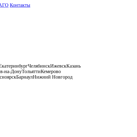
АГО
Контакты
Екатеринбург
Челябинск
Ижевск
Казань
ов-на-Дону
Тольятти
Кемерово
сноярск
Барнаул
Нижний Новгород