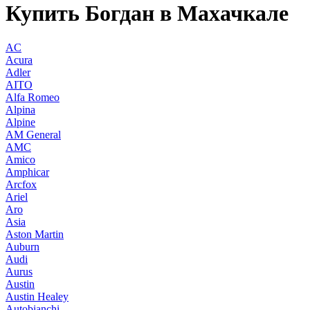
Купить Богдан в Махачкале
AC
Acura
Adler
AITO
Alfa Romeo
Alpina
Alpine
AM General
AMC
Amico
Amphicar
Arcfox
Ariel
Aro
Asia
Aston Martin
Auburn
Audi
Aurus
Austin
Austin Healey
Autobianchi