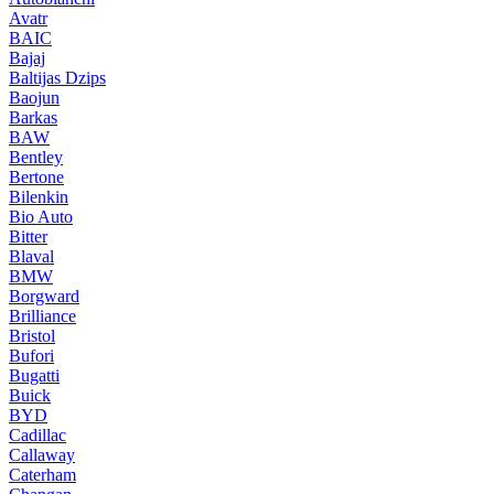
Avatr
BAIC
Bajaj
Baltijas Dzips
Baojun
Barkas
BAW
Bentley
Bertone
Bilenkin
Bio Auto
Bitter
Blaval
BMW
Borgward
Brilliance
Bristol
Bufori
Bugatti
Buick
BYD
Cadillac
Callaway
Caterham