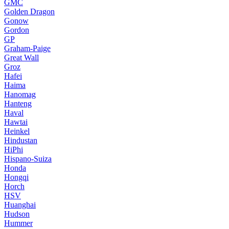
GMC
Golden Dragon
Gonow
Gordon
GP
Graham-Paige
Great Wall
Groz
Hafei
Haima
Hanomag
Hanteng
Haval
Hawtai
Heinkel
Hindustan
HiPhi
Hispano-Suiza
Honda
Hongqi
Horch
HSV
Huanghai
Hudson
Hummer