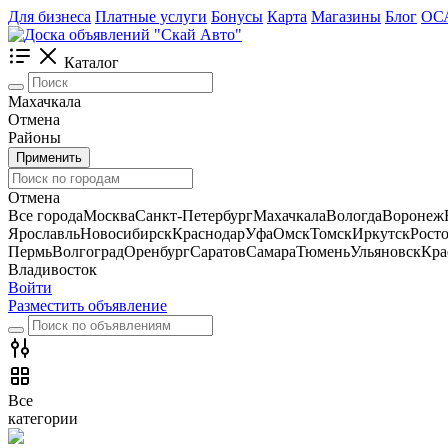
Для бизнеса
Платные услуги
Бонусы
Карта
Магазины
Блог
ОС
Каталог
Махачкала
Отмена
Районы
Применить
Отмена
Все города
Москва
Санкт-Петербург
Махачкала
Вологда
Воронеж
Ярославль
Новосибирск
Краснодар
Уфа
Омск
Томск
Иркутск
Рост
Пермь
Волгоград
Оренбург
Саратов
Самара
Тюмень
Ульяновск
Кра
Владивосток
Войти
Разместить объявление
Все
категории