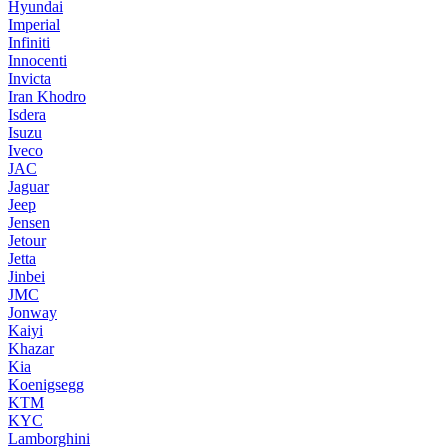
Hyundai
Imperial
Infiniti
Innocenti
Invicta
Iran Khodro
Isdera
Isuzu
Iveco
JAC
Jaguar
Jeep
Jensen
Jetour
Jetta
Jinbei
JMC
Jonway
Kaiyi
Khazar
Kia
Koenigsegg
KTM
KYC
Lamborghini