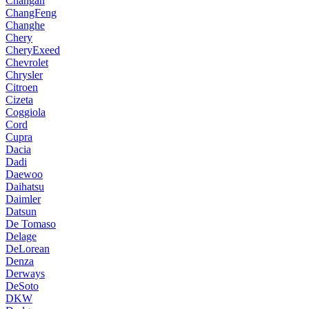
Changan
ChangFeng
Changhe
Chery
CheryExeed
Chevrolet
Chrysler
Citroen
Cizeta
Coggiola
Cord
Cupra
Dacia
Dadi
Daewoo
Daihatsu
Daimler
Datsun
De Tomaso
Delage
DeLorean
Denza
Derways
DeSoto
DKW