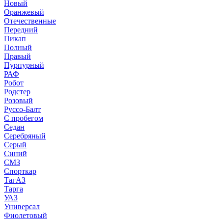
Новый
Оранжевый
Отечественные
Передний
Пикап
Полный
Правый
Пурпурный
РАФ
Робот
Родстер
Розовый
Руссо-Балт
С пробегом
Седан
Серебряный
Серый
Синий
СМЗ
Спорткар
ТагАЗ
Тарга
УАЗ
Универсал
Фиолетовый