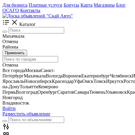
Для бизнеса
Платные услуги
Бонусы
Карта
Магазины
Блог
ОСАГО
Контакты
Каталог
Махачкала
Отмена
Районы
Применить
Отмена
Все города
Москва
Санкт-
Петербург
Махачкала
Вологда
Воронеж
Екатеринбург
Челябинск
И
Ярославль
Новосибирск
Краснодар
Уфа
Омск
Томск
Иркутск
Росто
на-Дону
Тольятти
Кемерово
Пермь
Волгоград
Оренбург
Саратов
Самара
Тюмень
Ульяновск
Кра
Новгород
Владивосток
Войти
Разместить объявление