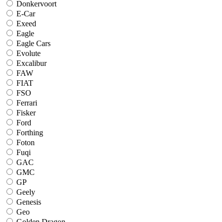
Donkervoort
E-Car
Exeed
Eagle
Eagle Cars
Evolute
Excalibur
FAW
FIAT
FSO
Ferrari
Fisker
Ford
Forthing
Foton
Fuqi
GAC
GMC
GP
Geely
Genesis
Geo
Golden Dragon