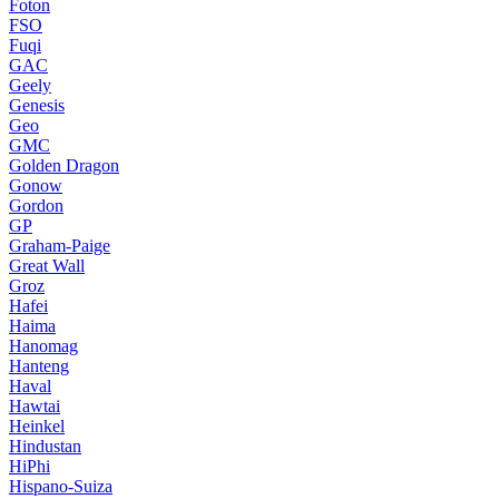
Foton
FSO
Fuqi
GAC
Geely
Genesis
Geo
GMC
Golden Dragon
Gonow
Gordon
GP
Graham-Paige
Great Wall
Groz
Hafei
Haima
Hanomag
Hanteng
Haval
Hawtai
Heinkel
Hindustan
HiPhi
Hispano-Suiza