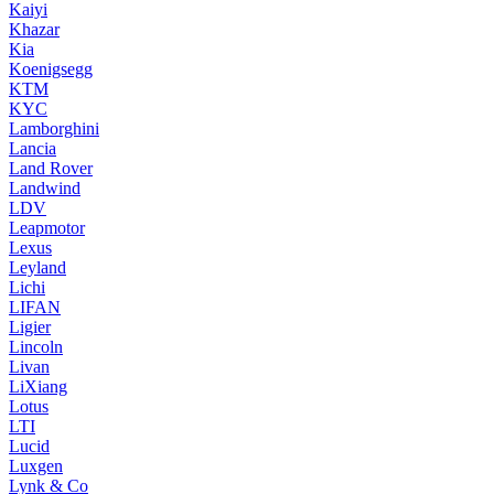
Kaiyi
Khazar
Kia
Koenigsegg
KTM
KYC
Lamborghini
Lancia
Land Rover
Landwind
LDV
Leapmotor
Lexus
Leyland
Lichi
LIFAN
Ligier
Lincoln
Livan
LiXiang
Lotus
LTI
Lucid
Luxgen
Lynk & Co