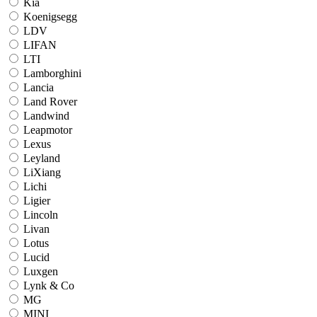
Kia
Koenigsegg
LDV
LIFAN
LTI
Lamborghini
Lancia
Land Rover
Landwind
Leapmotor
Lexus
Leyland
LiXiang
Lichi
Ligier
Lincoln
Livan
Lotus
Lucid
Luxgen
Lynk & Co
MG
MINI