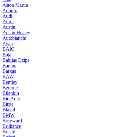
Aston Martin
Auburn
Audi
Aurus
Austin
Austin Healey
Autobianchi
Avatr
BAIC
Bajaj
Baltijas Dzips
Baojun
Barkas
BAW
Bentley
Bertone
Bilenkin
Bio Auto
Bitter
Blaval
BMW
Borgward
Brilliance
Bristol