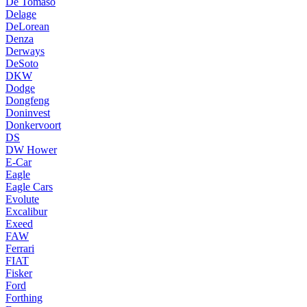
De Tomaso
Delage
DeLorean
Denza
Derways
DeSoto
DKW
Dodge
Dongfeng
Doninvest
Donkervoort
DS
DW Hower
E-Car
Eagle
Eagle Cars
Evolute
Excalibur
Exeed
FAW
Ferrari
FIAT
Fisker
Ford
Forthing