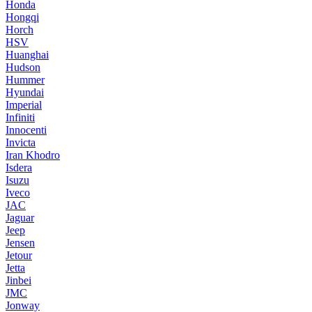
Honda
Hongqi
Horch
HSV
Huanghai
Hudson
Hummer
Hyundai
Imperial
Infiniti
Innocenti
Invicta
Iran Khodro
Isdera
Isuzu
Iveco
JAC
Jaguar
Jeep
Jensen
Jetour
Jetta
Jinbei
JMC
Jonway