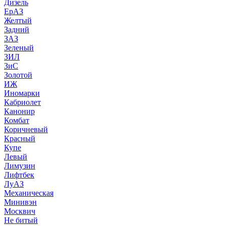
Дизель
ЕрАЗ
Желтый
Задний
ЗАЗ
Зеленый
ЗИЛ
ЗиС
Золотой
ИЖ
Иномарки
Кабриолет
Канонир
Комбат
Коричневый
Красный
Купе
Левый
Лимузин
Лифтбек
ЛуАЗ
Механическая
Минивэн
Москвич
Не битый