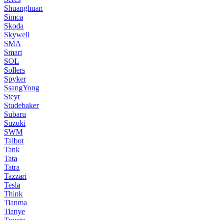
Shuanghuan
Simca
Skoda
Skywell
SMA
Smart
SOL
Sollers
Spyker
SsangYong
Steyr
Studebaker
Subaru
Suzuki
SWM
Talbot
Tank
Tata
Tatra
Tazzari
Tesla
Think
Tianma
Tianye