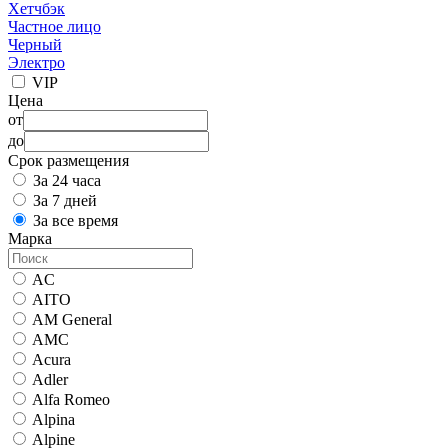
Хетчбэк
Частное лицо
Черный
Электро
VIP
Цена
от
до
Срок размещения
За 24 часа
За 7 дней
За все время
Марка
AC
AITO
AM General
AMC
Acura
Adler
Alfa Romeo
Alpina
Alpine