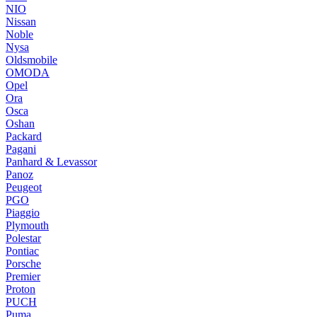
NIO
Nissan
Noble
Nysa
Oldsmobile
OMODA
Opel
Ora
Osca
Oshan
Packard
Pagani
Panhard & Levassor
Panoz
Peugeot
PGO
Piaggio
Plymouth
Polestar
Pontiac
Porsche
Premier
Proton
PUCH
Puma