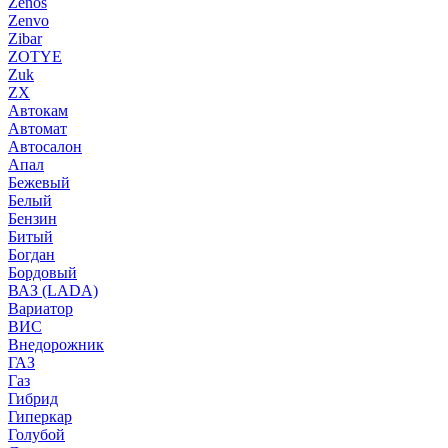
Zenos
Zenvo
Zibar
ZOTYE
Zuk
ZX
Автокам
Автомат
Автосалон
Апал
Бежевый
Белый
Бензин
Битый
Богдан
Бордовый
ВАЗ (LADA)
Вариатор
ВИС
Внедорожник
ГАЗ
Газ
Гибрид
Гиперкар
Голубой