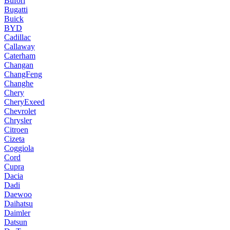
Bufori
Bugatti
Buick
BYD
Cadillac
Callaway
Caterham
Changan
ChangFeng
Changhe
Chery
CheryExeed
Chevrolet
Chrysler
Citroen
Cizeta
Coggiola
Cord
Cupra
Dacia
Dadi
Daewoo
Daihatsu
Daimler
Datsun