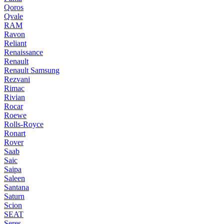
Qoros
Qvale
RAM
Ravon
Reliant
Renaissance
Renault
Renault Samsung
Rezvani
Rimac
Rivian
Rocar
Roewe
Rolls-Royce
Ronart
Rover
Saab
Saic
Saipa
Saleen
Santana
Saturn
Scion
SEAT
Seres