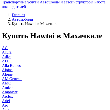
Транспортные услуги
Автошколы и автоинструкторы
Работа
для водителей
Главная
Автомобили
Купить Hawtai в Махачкале
Купить Hawtai в Махачкале
AC
Acura
Adler
AITO
Alfa Romeo
Alpina
Alpine
AM General
AMC
Amico
Amphicar
Arcfox
Ariel
Aro
Asia