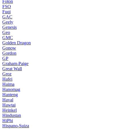
Foton
FSO
Fuqi
GAC
Geely
Genesis
Geo
GMC
Golden Dragon
Gonow
Gordon
GP
Graham-Paige
Great Wall
Groz
Hafei
Haima
Hanomag
Hanteng
Haval
Hawtai
Heinkel
Hindustan
HiPhi
Hispano-Suiza