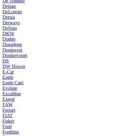
De Tomaso
Delage
DeLorean
Denza
Derways
DeSoto
DKW
Dodge
Dongfeng
Doninvest
Donkervoort
DS
DW Hower
E-Car
Eagle
Eagle Cars
Evolute
Excalibur
Exeed
FAW
Ferrari
FIAT
Fisker
Ford
Forthing