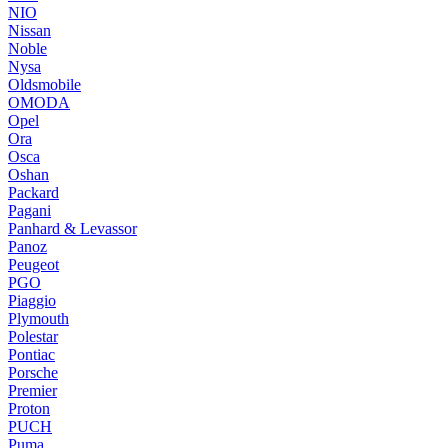
NIO
Nissan
Noble
Nysa
Oldsmobile
OMODA
Opel
Ora
Osca
Oshan
Packard
Pagani
Panhard & Levassor
Panoz
Peugeot
PGO
Piaggio
Plymouth
Polestar
Pontiac
Porsche
Premier
Proton
PUCH
Puma