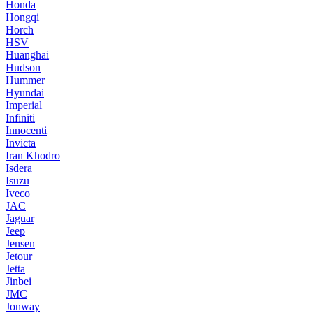
Honda
Hongqi
Horch
HSV
Huanghai
Hudson
Hummer
Hyundai
Imperial
Infiniti
Innocenti
Invicta
Iran Khodro
Isdera
Isuzu
Iveco
JAC
Jaguar
Jeep
Jensen
Jetour
Jetta
Jinbei
JMC
Jonway