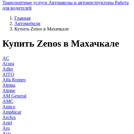
Транспортные услуги
Автошколы и автоинструкторы
Работа
для водителей
Главная
Автомобили
Купить Zenos в Махачкале
Купить Zenos в Махачкале
AC
Acura
Adler
AITO
Alfa Romeo
Alpina
Alpine
AM General
AMC
Amico
Amphicar
Arcfox
Ariel
Aro
Asia