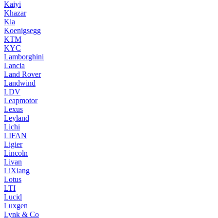
Kaiyi
Khazar
Kia
Koenigsegg
KTM
KYC
Lamborghini
Lancia
Land Rover
Landwind
LDV
Leapmotor
Lexus
Leyland
Lichi
LIFAN
Ligier
Lincoln
Livan
LiXiang
Lotus
LTI
Lucid
Luxgen
Lynk & Co