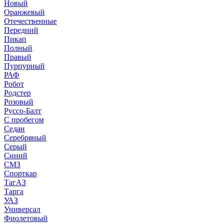
Новый
Оранжевый
Отечественные
Передний
Пикап
Полный
Правый
Пурпурный
РАФ
Робот
Родстер
Розовый
Руссо-Балт
С пробегом
Седан
Серебряный
Серый
Синий
СМЗ
Спорткар
ТагАЗ
Тарга
УАЗ
Универсал
Фиолетовый