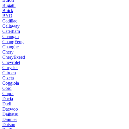
Bufori
Bugatti
Buick
BYD
Cadillac
Callaway
Caterham
Changan
ChangFeng
Changhe
Chery
CheryExeed
Chevrolet
Chrysler
Citroen
Cizeta
Coggiola
Cord
Cupra
Dacia
Dadi
Daewoo
Daihatsu
Daimler
Datsun