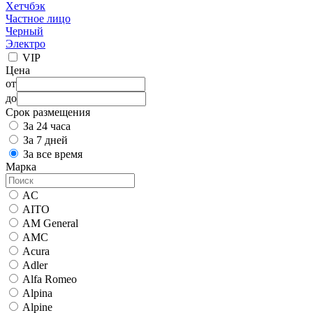
Хетчбэк
Частное лицо
Черный
Электро
VIP
Цена
от
до
Срок размещения
За 24 часа
За 7 дней
За все время
Марка
AC
AITO
AM General
AMC
Acura
Adler
Alfa Romeo
Alpina
Alpine