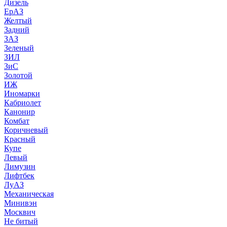
Дизель
ЕрАЗ
Желтый
Задний
ЗАЗ
Зеленый
ЗИЛ
ЗиС
Золотой
ИЖ
Иномарки
Кабриолет
Канонир
Комбат
Коричневый
Красный
Купе
Левый
Лимузин
Лифтбек
ЛуАЗ
Механическая
Минивэн
Москвич
Не битый