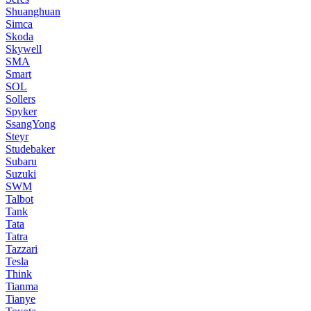
Shuanghuan
Simca
Skoda
Skywell
SMA
Smart
SOL
Sollers
Spyker
SsangYong
Steyr
Studebaker
Subaru
Suzuki
SWM
Talbot
Tank
Tata
Tatra
Tazzari
Tesla
Think
Tianma
Tianye