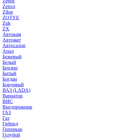
Zenos
Zenvo
Zibar
ZOTYE
Zuk
ZX
Автокам
Автомат
Автосалон
Апал
Бежевый
Белый
Бензин
Битый
Богдан
Бордовый
ВАЗ (LADA)
Вариатор
ВИС
Внедорожник
ГАЗ
Газ
Гибрид
Гиперкар
Голубой