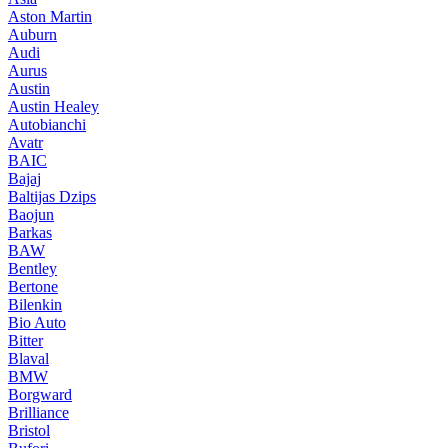
Aston Martin
Auburn
Audi
Aurus
Austin
Austin Healey
Autobianchi
Avatr
BAIC
Bajaj
Baltijas Dzips
Baojun
Barkas
BAW
Bentley
Bertone
Bilenkin
Bio Auto
Bitter
Blaval
BMW
Borgward
Brilliance
Bristol