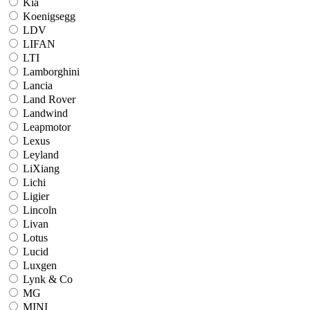
Kia
Koenigsegg
LDV
LIFAN
LTI
Lamborghini
Lancia
Land Rover
Landwind
Leapmotor
Lexus
Leyland
LiXiang
Lichi
Ligier
Lincoln
Livan
Lotus
Lucid
Luxgen
Lynk & Co
MG
MINI