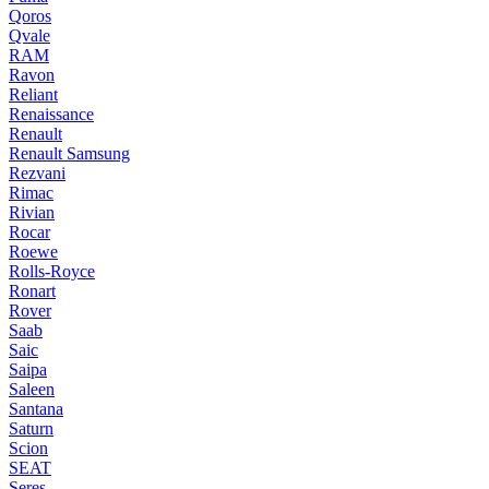
Qoros
Qvale
RAM
Ravon
Reliant
Renaissance
Renault
Renault Samsung
Rezvani
Rimac
Rivian
Rocar
Roewe
Rolls-Royce
Ronart
Rover
Saab
Saic
Saipa
Saleen
Santana
Saturn
Scion
SEAT
Seres