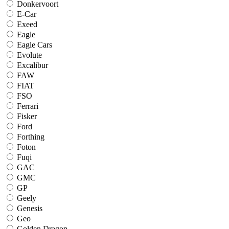
Donkervoort
E-Car
Exeed
Eagle
Eagle Cars
Evolute
Excalibur
FAW
FIAT
FSO
Ferrari
Fisker
Ford
Forthing
Foton
Fuqi
GAC
GMC
GP
Geely
Genesis
Geo
Golden Dragon