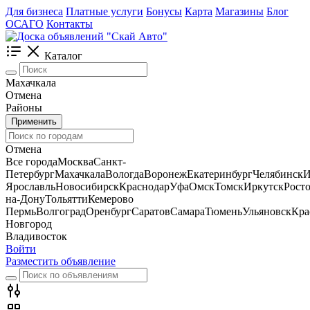
Для бизнеса
Платные услуги
Бонусы
Карта
Магазины
Блог
ОСАГО
Контакты
Каталог
Махачкала
Отмена
Районы
Применить
Отмена
Все города
Москва
Санкт-
Петербург
Махачкала
Вологда
Воронеж
Екатеринбург
Челябинск
И
Ярославль
Новосибирск
Краснодар
Уфа
Омск
Томск
Иркутск
Росто
на-Дону
Тольятти
Кемерово
Пермь
Волгоград
Оренбург
Саратов
Самара
Тюмень
Ульяновск
Кра
Новгород
Владивосток
Войти
Разместить объявление