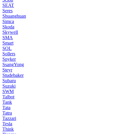
SEAT
Seres
Shuanghuan
Simca
Skoda
Skywell
SMA
Smart
SOL
Sollers
Spyker
SsangYong
Steyr
Studebaker
Subaru
Suzuki
SWM
Talbot
Tank
Tata
Tatra
Tazzari
Tesla
Think