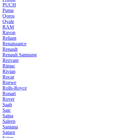
PUCH
Puma
Qoros
Qvale
RAM
Ravon
Reliant
Renaissance
Renault
Renault Samsung
Rezvani
Rimac
Rivian
Rocar
Roewe
Rolls-Royce
Ronart
Rover
Saab
Saic
Saipa
Saleen
Santana
Saturn
Scion