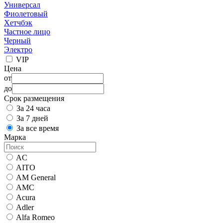
Универсал
Фиолетовый
Хетчбэк
Частное лицо
Черный
Электро
VIP
Цена
от
до
Срок размещения
За 24 часа
За 7 дней
За все время
Марка
AC
AITO
AM General
AMC
Acura
Adler
Alfa Romeo