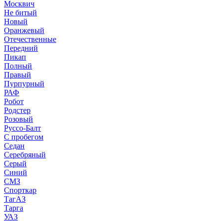
Москвич
Не битый
Новый
Оранжевый
Отечественные
Передний
Пикап
Полный
Правый
Пурпурный
РАФ
Робот
Родстер
Розовый
Руссо-Балт
С пробегом
Седан
Серебряный
Серый
Синий
СМЗ
Спорткар
ТагАЗ
Тарга
УАЗ