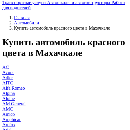
Транспортные услуги
Автошколы и автоинструкторы
Работа
для водителей
Главная
Автомобили
Купить автомобиль красного цвета в Махачкале
Купить автомобиль красного
цвета в Махачкале
AC
Acura
Adler
AITO
Alfa Romeo
Alpina
Alpine
AM General
AMC
Amico
Amphicar
Arcfox
Ariel