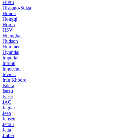
HiPhi
Hispano-Suiza
Honda
Hongqi
Horch
HSV
Huanghai
Hudson
Hummer
Hyundai
Imperial
Infiniti
Innocenti
Invicta
Iran Khodro
Isdera
Isuzu
Iveco
JAC
Jaguar
Jeep
Jensen
Jetour
Jetta
Jinbei