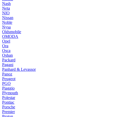
Nash
Neta
NIO
Nissan
Noble
Nysa
Oldsmobile
OMODA
Opel
Ora
Osca
Oshan
Packard
Pagani
Panhard & Levassor
Panoz
Peugeot
PGO
Piaggio
Plymouth
Polestar
Pontiac
Porsche
Premier
Proton