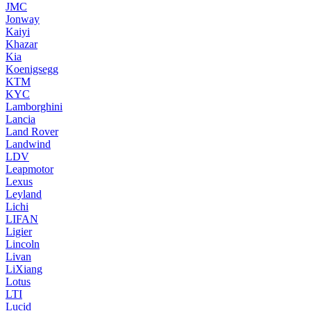
JMC
Jonway
Kaiyi
Khazar
Kia
Koenigsegg
KTM
KYC
Lamborghini
Lancia
Land Rover
Landwind
LDV
Leapmotor
Lexus
Leyland
Lichi
LIFAN
Ligier
Lincoln
Livan
LiXiang
Lotus
LTI
Lucid