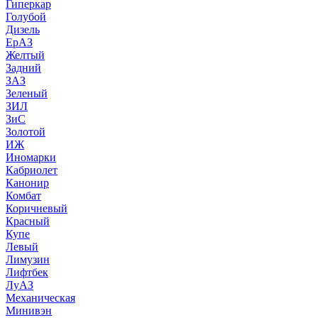
Гиперкар
Голубой
Дизель
ЕрАЗ
Желтый
Задний
ЗАЗ
Зеленый
ЗИЛ
ЗиС
Золотой
ИЖ
Иномарки
Кабриолет
Канонир
Комбат
Коричневый
Красный
Купе
Левый
Лимузин
Лифтбек
ЛуАЗ
Механическая
Минивэн