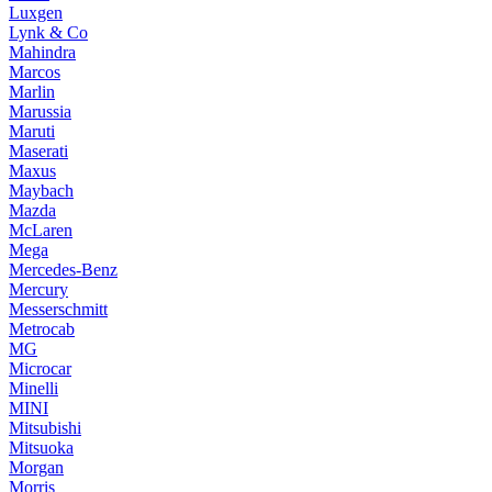
Luxgen
Lynk & Co
Mahindra
Marcos
Marlin
Marussia
Maruti
Maserati
Maxus
Maybach
Mazda
McLaren
Mega
Mercedes-Benz
Mercury
Messerschmitt
Metrocab
MG
Microcar
Minelli
MINI
Mitsubishi
Mitsuoka
Morgan
Morris