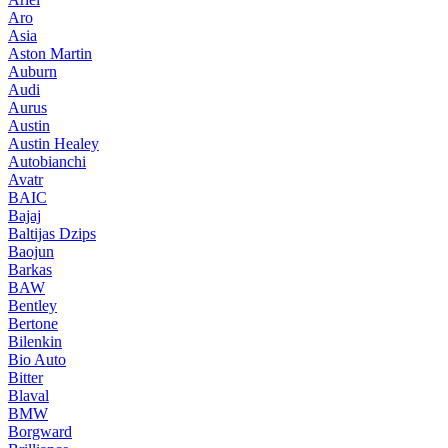
Aro
Asia
Aston Martin
Auburn
Audi
Aurus
Austin
Austin Healey
Autobianchi
Avatr
BAIC
Bajaj
Baltijas Dzips
Baojun
Barkas
BAW
Bentley
Bertone
Bilenkin
Bio Auto
Bitter
Blaval
BMW
Borgward