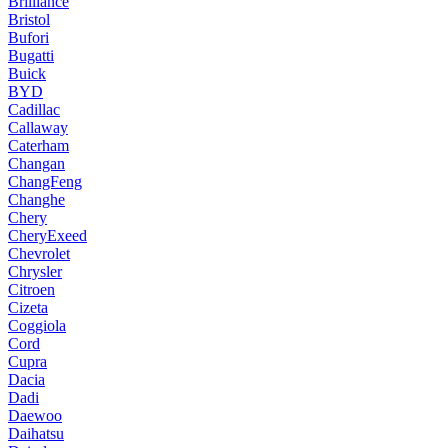
Brilliance
Bristol
Bufori
Bugatti
Buick
BYD
Cadillac
Callaway
Caterham
Changan
ChangFeng
Changhe
Chery
CheryExeed
Chevrolet
Chrysler
Citroen
Cizeta
Coggiola
Cord
Cupra
Dacia
Dadi
Daewoo
Daihatsu