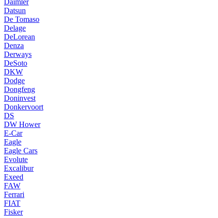
Daimler
Datsun
De Tomaso
Delage
DeLorean
Denza
Derways
DeSoto
DKW
Dodge
Dongfeng
Doninvest
Donkervoort
DS
DW Hower
E-Car
Eagle
Eagle Cars
Evolute
Excalibur
Exeed
FAW
Ferrari
FIAT
Fisker