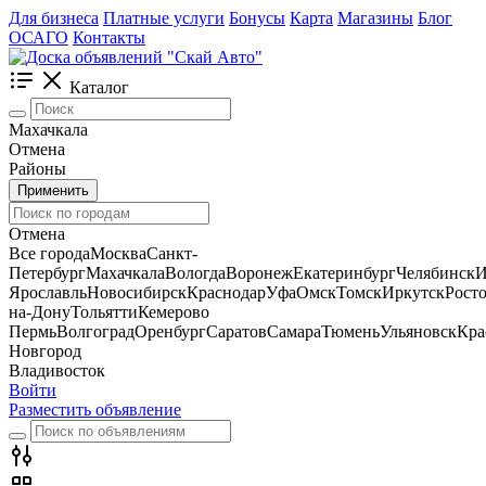
Для бизнеса
Платные услуги
Бонусы
Карта
Магазины
Блог
ОСАГО
Контакты
Каталог
Махачкала
Отмена
Районы
Применить
Отмена
Все города
Москва
Санкт-
Петербург
Махачкала
Вологда
Воронеж
Екатеринбург
Челябинск
И
Ярославль
Новосибирск
Краснодар
Уфа
Омск
Томск
Иркутск
Росто
на-Дону
Тольятти
Кемерово
Пермь
Волгоград
Оренбург
Саратов
Самара
Тюмень
Ульяновск
Кра
Новгород
Владивосток
Войти
Разместить объявление