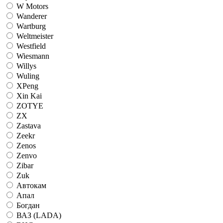
W Motors
Wanderer
Wartburg
Weltmeister
Westfield
Wiesmann
Willys
Wuling
XPeng
Xin Kai
ZOTYE
ZX
Zastava
Zeekr
Zenos
Zenvo
Zibar
Zuk
Автокам
Апал
Богдан
ВАЗ (LADA)