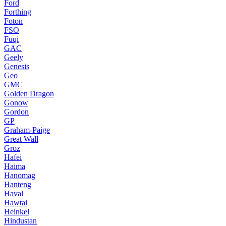
Ford
Forthing
Foton
FSO
Fuqi
GAC
Geely
Genesis
Geo
GMC
Golden Dragon
Gonow
Gordon
GP
Graham-Paige
Great Wall
Groz
Hafei
Haima
Hanomag
Hanteng
Haval
Hawtai
Heinkel
Hindustan