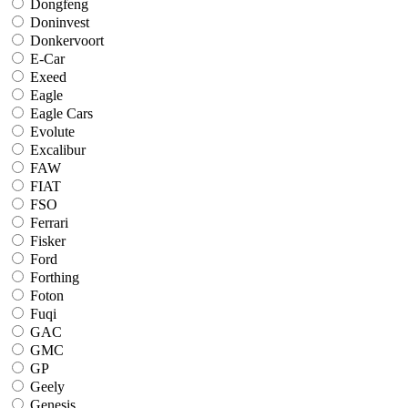
Dongfeng
Doninvest
Donkervoort
E-Car
Exeed
Eagle
Eagle Cars
Evolute
Excalibur
FAW
FIAT
FSO
Ferrari
Fisker
Ford
Forthing
Foton
Fuqi
GAC
GMC
GP
Geely
Genesis