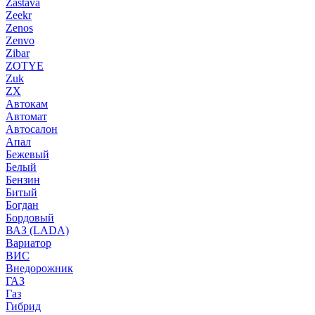
Zastava
Zeekr
Zenos
Zenvo
Zibar
ZOTYE
Zuk
ZX
Автокам
Автомат
Автосалон
Апал
Бежевый
Белый
Бензин
Битый
Богдан
Бордовый
ВАЗ (LADA)
Вариатор
ВИС
Внедорожник
ГАЗ
Газ
Гибрид