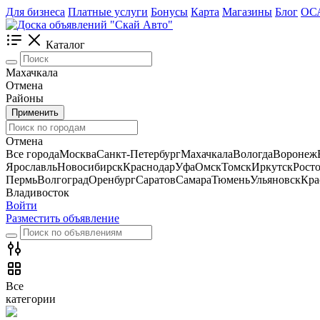
Для бизнеса
Платные услуги
Бонусы
Карта
Магазины
Блог
ОС
Каталог
Махачкала
Отмена
Районы
Применить
Отмена
Все города
Москва
Санкт-Петербург
Махачкала
Вологда
Воронеж
Ярославль
Новосибирск
Краснодар
Уфа
Омск
Томск
Иркутск
Рост
Пермь
Волгоград
Оренбург
Саратов
Самара
Тюмень
Ульяновск
Кра
Владивосток
Войти
Разместить объявление
Все
категории