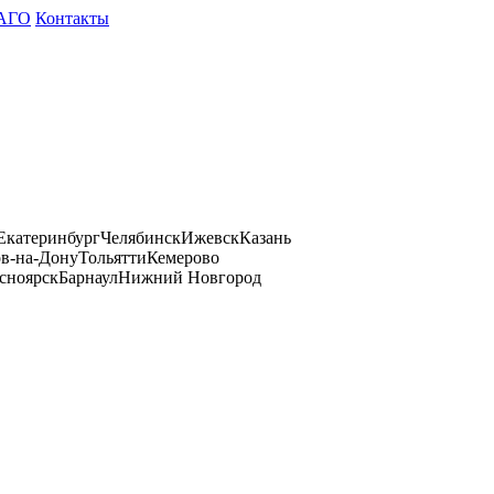
АГО
Контакты
Екатеринбург
Челябинск
Ижевск
Казань
ов-на-Дону
Тольятти
Кемерово
сноярск
Барнаул
Нижний Новгород