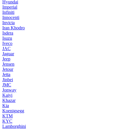
Hyundai
Imperial
Infiniti
Innocenti
Invicta
Iran Khodro
Isdera
Isuzu
Iveco
JAC
Jaguar
Jeep
Jensen
Jetour
Jetta
Jinbei
JMC
Jonway
Kaiyi
Khazar
Kia
Koenigsegg
KTM
KYC
Lamborghini