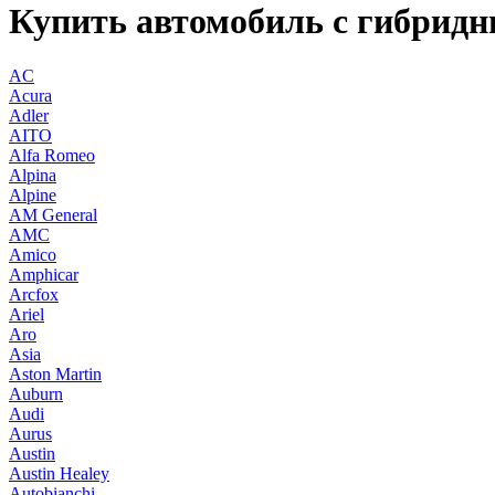
Купить автомобиль с гибрид
AC
Acura
Adler
AITO
Alfa Romeo
Alpina
Alpine
AM General
AMC
Amico
Amphicar
Arcfox
Ariel
Aro
Asia
Aston Martin
Auburn
Audi
Aurus
Austin
Austin Healey
Autobianchi