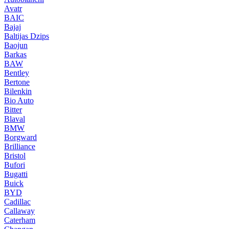
Avatr
BAIC
Bajaj
Baltijas Dzips
Baojun
Barkas
BAW
Bentley
Bertone
Bilenkin
Bio Auto
Bitter
Blaval
BMW
Borgward
Brilliance
Bristol
Bufori
Bugatti
Buick
BYD
Cadillac
Callaway
Caterham