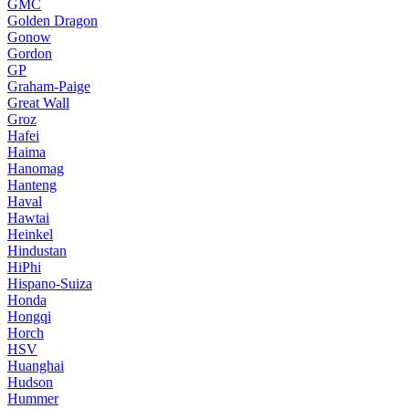
GMC
Golden Dragon
Gonow
Gordon
GP
Graham-Paige
Great Wall
Groz
Hafei
Haima
Hanomag
Hanteng
Haval
Hawtai
Heinkel
Hindustan
HiPhi
Hispano-Suiza
Honda
Hongqi
Horch
HSV
Huanghai
Hudson
Hummer