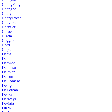
Changan
ChangFeng
Changhe
Chery
CheryExeed
Chevrolet
Chrysler
Citroen
Cizeta
Coggiola
Cord
Cupra
Dacia
Dadi
Daewoo
Daihatsu
Daimler
Datsun
De Tomaso
Delage
DeLorean
Denza
Derways
DeSoto
DKW