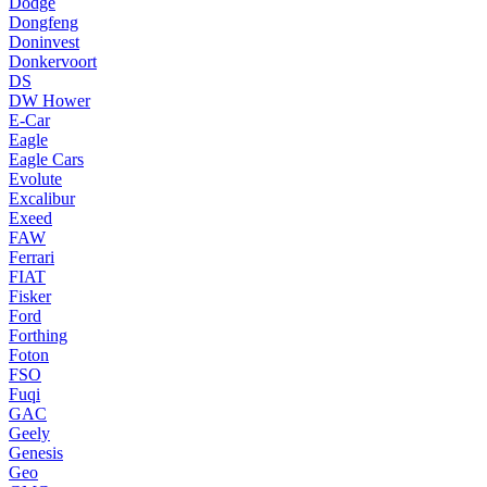
Dodge
Dongfeng
Doninvest
Donkervoort
DS
DW Hower
E-Car
Eagle
Eagle Cars
Evolute
Excalibur
Exeed
FAW
Ferrari
FIAT
Fisker
Ford
Forthing
Foton
FSO
Fuqi
GAC
Geely
Genesis
Geo