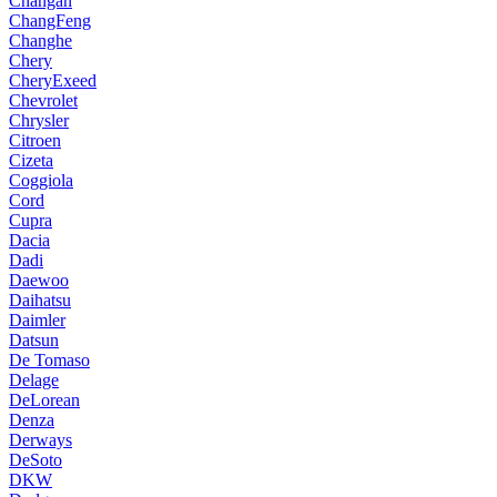
Changan
ChangFeng
Changhe
Chery
CheryExeed
Chevrolet
Chrysler
Citroen
Cizeta
Coggiola
Cord
Cupra
Dacia
Dadi
Daewoo
Daihatsu
Daimler
Datsun
De Tomaso
Delage
DeLorean
Denza
Derways
DeSoto
DKW