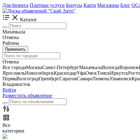
Для бизнеса
Платные услуги
Бонусы
Карта
Магазины
Блог
ОС
Каталог
Махачкала
Отмена
Районы
Применить
Отмена
Все города
Москва
Санкт-Петербург
Махачкала
Вологда
Воронеж
Ярославль
Новосибирск
Краснодар
Уфа
Омск
Томск
Иркутск
Рост
Пермь
Волгоград
Оренбург
Саратов
Самара
Тюмень
Ульяновск
Кра
Владивосток
Войти
Разместить объявление
Все
категории