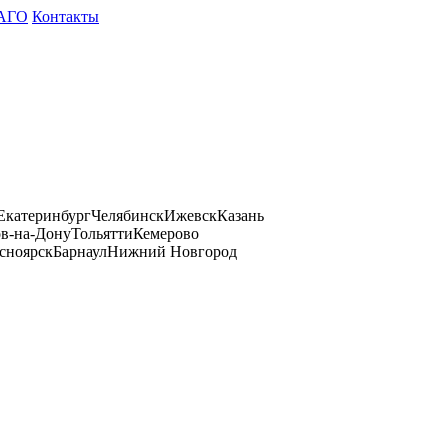
АГО
Контакты
Екатеринбург
Челябинск
Ижевск
Казань
ов-на-Дону
Тольятти
Кемерово
сноярск
Барнаул
Нижний Новгород