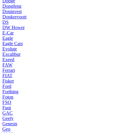
Dodge
Dongfeng
Doninvest
Donkervoort
DS
DW Hower
E-Car
Eagle
Eagle Cars
Evolute
Excalibur
Exeed
FAW
Ferrari
FIAT
Fisker
Ford
Forthing
Foton
FSO
Fuqi
GAC
Geely
Genesis
Geo