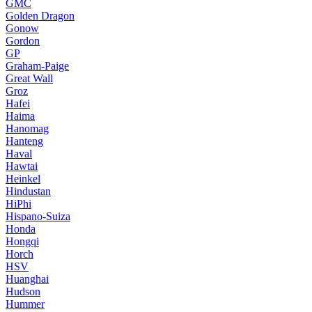
GMC
Golden Dragon
Gonow
Gordon
GP
Graham-Paige
Great Wall
Groz
Hafei
Haima
Hanomag
Hanteng
Haval
Hawtai
Heinkel
Hindustan
HiPhi
Hispano-Suiza
Honda
Hongqi
Horch
HSV
Huanghai
Hudson
Hummer