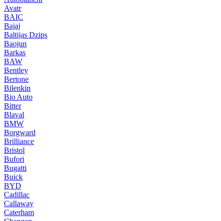
Avatr
BAIC
Bajaj
Baltijas Dzips
Baojun
Barkas
BAW
Bentley
Bertone
Bilenkin
Bio Auto
Bitter
Blaval
BMW
Borgward
Brilliance
Bristol
Bufori
Bugatti
Buick
BYD
Cadillac
Callaway
Caterham