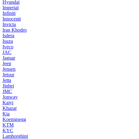
Hyundai
Imperial
Infiniti
Innocenti
Invicta
Iran Khodro
Isdera
Isuzu
Iveco
JAC
Jaguar
Jeep
Jensen
Jetour
Jetta
Jinbei
JMC
Jonway
Kaiyi
Khazar
Kia
Koenigsegg
KTM
KYC
Lamborghini