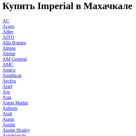
Купить Imperial в Махачкале
AC
Acura
Adler
AITO
Alfa Romeo
Alpina
Alpine
AM General
AMC
Amico
Amphicar
Arcfox
Ariel
Aro
Asia
Aston Martin
Auburn
Audi
Aurus
Austin
Austin Healey
Autobianchi