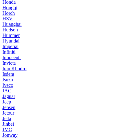
Honda
Hongqi
Horch
HSV
Huanghai
Hudson
Hummer
Hyundai
Imperial
Infiniti
Innocenti
Invicta
Iran Khodro
Isdera
Isuzu
Iveco
JAC
Jaguar
Jeep
Jensen
Jetour
Jetta
Jinbei
JMC
Jonway