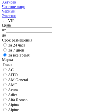
Хетчбэк
Частное лицо
Черный
Электро
VIP
Цена
от
до
Срок размещения
За 24 часа
За 7 дней
За все время
Марка
AC
AITO
AM General
AMC
Acura
Adler
Alfa Romeo
Alpina
Alpine