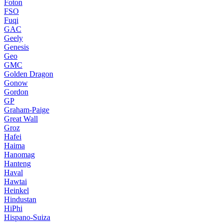
Foton
FSO
Fuqi
GAC
Geely
Genesis
Geo
GMC
Golden Dragon
Gonow
Gordon
GP
Graham-Paige
Great Wall
Groz
Hafei
Haima
Hanomag
Hanteng
Haval
Hawtai
Heinkel
Hindustan
HiPhi
Hispano-Suiza