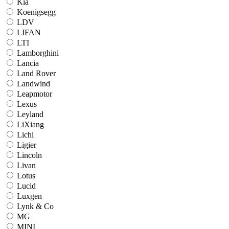
Kia
Koenigsegg
LDV
LIFAN
LTI
Lamborghini
Lancia
Land Rover
Landwind
Leapmotor
Lexus
Leyland
LiXiang
Lichi
Ligier
Lincoln
Livan
Lotus
Lucid
Luxgen
Lynk & Co
MG
MINI