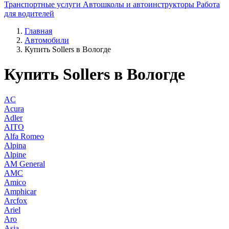
Транспортные услуги
Автошколы и автоинструкторы
Работа
для водителей
Главная
Автомобили
Купить Sollers в Вологде
Купить Sollers в Вологде
AC
Acura
Adler
AITO
Alfa Romeo
Alpina
Alpine
AM General
AMC
Amico
Amphicar
Arcfox
Ariel
Aro
Asia