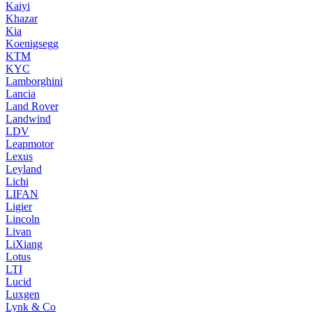
Kaiyi
Khazar
Kia
Koenigsegg
KTM
KYC
Lamborghini
Lancia
Land Rover
Landwind
LDV
Leapmotor
Lexus
Leyland
Lichi
LIFAN
Ligier
Lincoln
Livan
LiXiang
Lotus
LTI
Lucid
Luxgen
Lynk & Co