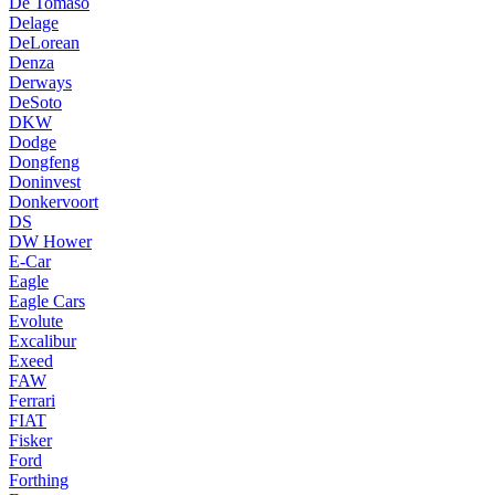
De Tomaso
Delage
DeLorean
Denza
Derways
DeSoto
DKW
Dodge
Dongfeng
Doninvest
Donkervoort
DS
DW Hower
E-Car
Eagle
Eagle Cars
Evolute
Excalibur
Exeed
FAW
Ferrari
FIAT
Fisker
Ford
Forthing