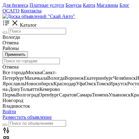
Для бизнеса
Платные услуги
Бонусы
Карта
Магазины
Блог
ОСАГО
Контакты
Каталог
Вологда
Отмена
Районы
Применить
Отмена
Все города
Москва
Санкт-
Петербург
Махачкала
Вологда
Воронеж
Екатеринбург
Челябинск
И
Ярославль
Новосибирск
Краснодар
Уфа
Омск
Томск
Иркутск
Росто
на-Дону
Тольятти
Кемерово
Пермь
Волгоград
Оренбург
Саратов
Самара
Тюмень
Ульяновск
Кра
Новгород
Владивосток
Войти
Разместить объявление