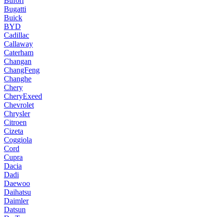
Bufori
Bugatti
Buick
BYD
Cadillac
Callaway
Caterham
Changan
ChangFeng
Changhe
Chery
CheryExeed
Chevrolet
Chrysler
Citroen
Cizeta
Coggiola
Cord
Cupra
Dacia
Dadi
Daewoo
Daihatsu
Daimler
Datsun