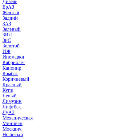
Дизель
ЕрАЗ
Желтый
Задний
ЗАЗ
Зеленый
ЗИЛ
ЗиС
Золотой
ИЖ
Иномарки
Кабриолет
Канонир
Комбат
Коричневый
Красный
Купе
Левый
Лимузин
Лифтбек
ЛуАЗ
Механическая
Минивэн
Москвич
Не битый