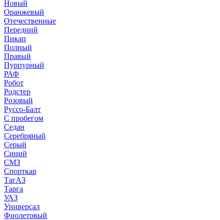
Новый
Оранжевый
Отечественные
Передний
Пикап
Полный
Правый
Пурпурный
РАФ
Робот
Родстер
Розовый
Руссо-Балт
С пробегом
Седан
Серебряный
Серый
Синий
СМЗ
Спорткар
ТагАЗ
Тарга
УАЗ
Универсал
Фиолетовый