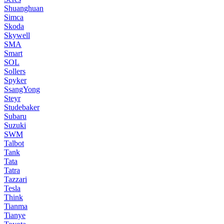
Shuanghuan
Simca
Skoda
Skywell
SMA
Smart
SOL
Sollers
Spyker
SsangYong
Steyr
Studebaker
Subaru
Suzuki
SWM
Talbot
Tank
Tata
Tatra
Tazzari
Tesla
Think
Tianma
Tianye