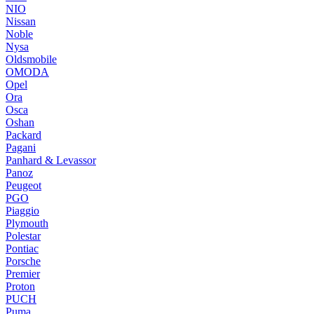
NIO
Nissan
Noble
Nysa
Oldsmobile
OMODA
Opel
Ora
Osca
Oshan
Packard
Pagani
Panhard & Levassor
Panoz
Peugeot
PGO
Piaggio
Plymouth
Polestar
Pontiac
Porsche
Premier
Proton
PUCH
Puma