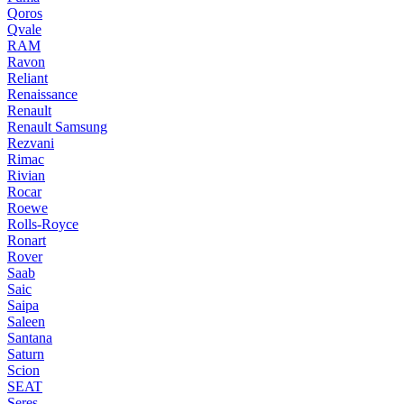
Qoros
Qvale
RAM
Ravon
Reliant
Renaissance
Renault
Renault Samsung
Rezvani
Rimac
Rivian
Rocar
Roewe
Rolls-Royce
Ronart
Rover
Saab
Saic
Saipa
Saleen
Santana
Saturn
Scion
SEAT
Seres