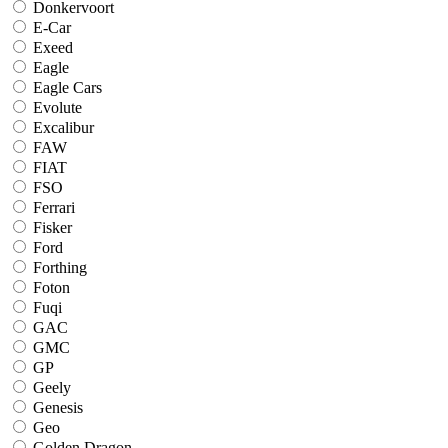
Donkervoort
E-Car
Exeed
Eagle
Eagle Cars
Evolute
Excalibur
FAW
FIAT
FSO
Ferrari
Fisker
Ford
Forthing
Foton
Fuqi
GAC
GMC
GP
Geely
Genesis
Geo
Golden Dragon