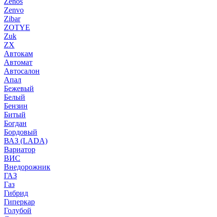
Zenos
Zenvo
Zibar
ZOTYE
Zuk
ZX
Автокам
Автомат
Автосалон
Апал
Бежевый
Белый
Бензин
Битый
Богдан
Бордовый
ВАЗ (LADA)
Вариатор
ВИС
Внедорожник
ГАЗ
Газ
Гибрид
Гиперкар
Голубой