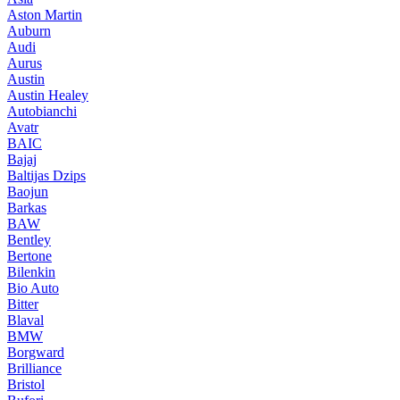
Aston Martin
Auburn
Audi
Aurus
Austin
Austin Healey
Autobianchi
Avatr
BAIC
Bajaj
Baltijas Dzips
Baojun
Barkas
BAW
Bentley
Bertone
Bilenkin
Bio Auto
Bitter
Blaval
BMW
Borgward
Brilliance
Bristol