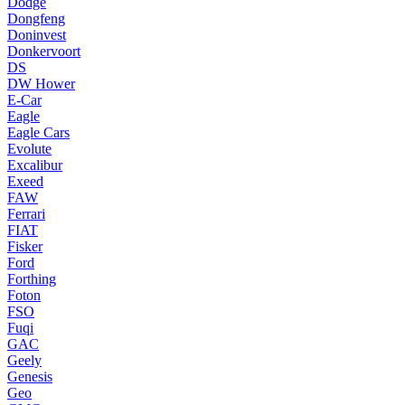
Dodge
Dongfeng
Doninvest
Donkervoort
DS
DW Hower
E-Car
Eagle
Eagle Cars
Evolute
Excalibur
Exeed
FAW
Ferrari
FIAT
Fisker
Ford
Forthing
Foton
FSO
Fuqi
GAC
Geely
Genesis
Geo