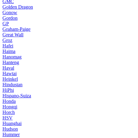
GMC
Golden Dragon
Gonow
Gordon
GP
Graham-Paige
Great Wall
Groz
Hafei
Haima
Hanomag
Hanteng
Haval
Hawtai
Heinkel
Hindustan
HiPhi
Hispano-Suiza
Honda
Hongqi
Horch
HSV
Huanghai
Hudson
Hummer