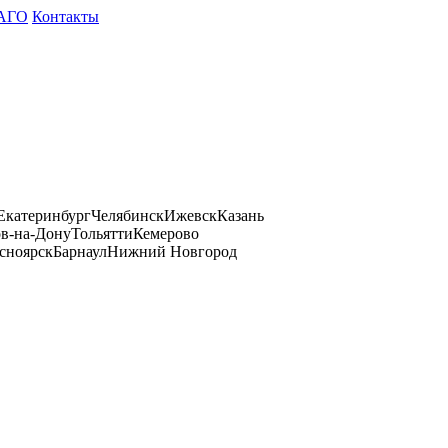
АГО
Контакты
Екатеринбург
Челябинск
Ижевск
Казань
ов-на-Дону
Тольятти
Кемерово
сноярск
Барнаул
Нижний Новгород