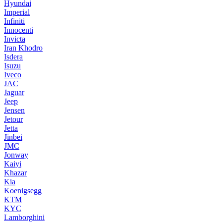
Hyundai
Imperial
Infiniti
Innocenti
Invicta
Iran Khodro
Isdera
Isuzu
Iveco
JAC
Jaguar
Jeep
Jensen
Jetour
Jetta
Jinbei
JMC
Jonway
Kaiyi
Khazar
Kia
Koenigsegg
KTM
KYC
Lamborghini