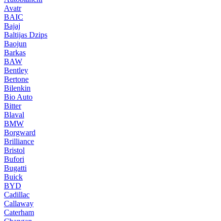
Avatr
BAIC
Bajaj
Baltijas Dzips
Baojun
Barkas
BAW
Bentley
Bertone
Bilenkin
Bio Auto
Bitter
Blaval
BMW
Borgward
Brilliance
Bristol
Bufori
Bugatti
Buick
BYD
Cadillac
Callaway
Caterham