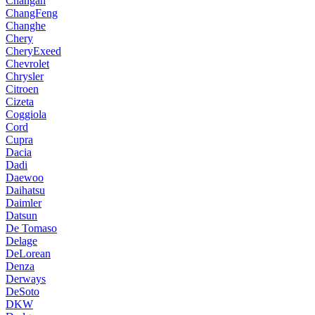
Changan
ChangFeng
Changhe
Chery
CheryExeed
Chevrolet
Chrysler
Citroen
Cizeta
Coggiola
Cord
Cupra
Dacia
Dadi
Daewoo
Daihatsu
Daimler
Datsun
De Tomaso
Delage
DeLorean
Denza
Derways
DeSoto
DKW