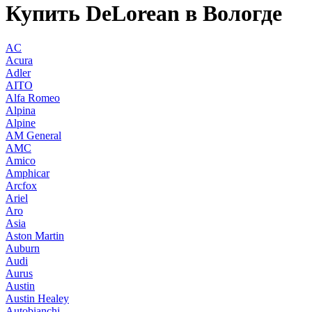
Купить DeLorean в Вологде
AC
Acura
Adler
AITO
Alfa Romeo
Alpina
Alpine
AM General
AMC
Amico
Amphicar
Arcfox
Ariel
Aro
Asia
Aston Martin
Auburn
Audi
Aurus
Austin
Austin Healey
Autobianchi