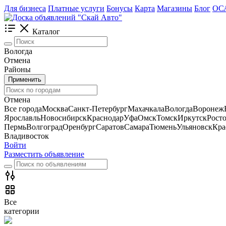
Для бизнеса
Платные услуги
Бонусы
Карта
Магазины
Блог
ОС
Каталог
Вологда
Отмена
Районы
Применить
Отмена
Все города
Москва
Санкт-Петербург
Махачкала
Вологда
Воронеж
Ярославль
Новосибирск
Краснодар
Уфа
Омск
Томск
Иркутск
Рост
Пермь
Волгоград
Оренбург
Саратов
Самара
Тюмень
Ульяновск
Кра
Владивосток
Войти
Разместить объявление
Все
категории