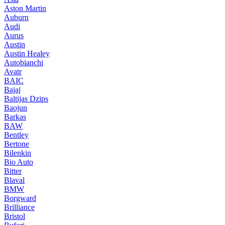
Aston Martin
Auburn
Audi
Aurus
Austin
Austin Healey
Autobianchi
Avatr
BAIC
Bajaj
Baltijas Dzips
Baojun
Barkas
BAW
Bentley
Bertone
Bilenkin
Bio Auto
Bitter
Blaval
BMW
Borgward
Brilliance
Bristol