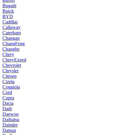
Bufori
Bugatti
Buick
BYD
Cadillac
Callaway
Caterham
Changan
ChangFeng
Changhe
Chery
CheryExeed
Chevrolet
Chrysler
Citroen
Cizeta
Coggiola
Cord
Cupra
Dacia
Dadi
Daewoo
Daihatsu
Daimler
Datsun