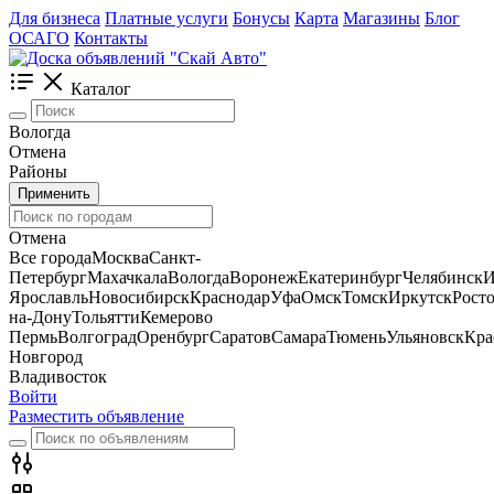
Для бизнеса
Платные услуги
Бонусы
Карта
Магазины
Блог
ОСАГО
Контакты
Каталог
Вологда
Отмена
Районы
Применить
Отмена
Все города
Москва
Санкт-
Петербург
Махачкала
Вологда
Воронеж
Екатеринбург
Челябинск
И
Ярославль
Новосибирск
Краснодар
Уфа
Омск
Томск
Иркутск
Росто
на-Дону
Тольятти
Кемерово
Пермь
Волгоград
Оренбург
Саратов
Самара
Тюмень
Ульяновск
Кра
Новгород
Владивосток
Войти
Разместить объявление