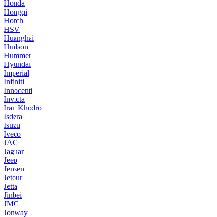
Honda
Hongqi
Horch
HSV
Huanghai
Hudson
Hummer
Hyundai
Imperial
Infiniti
Innocenti
Invicta
Iran Khodro
Isdera
Isuzu
Iveco
JAC
Jaguar
Jeep
Jensen
Jetour
Jetta
Jinbei
JMC
Jonway