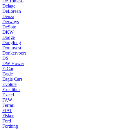
De Tomaso
Delage
DeLorean
Denza
Derways
DeSoto
DKW
Dodge
Dongfeng
Doninvest
Donkervoort
DS
DW Hower
E-Car
Eagle
Eagle Cars
Evolute
Excalibur
Exeed
FAW
Ferrari
FIAT
Fisker
Ford
Forthing