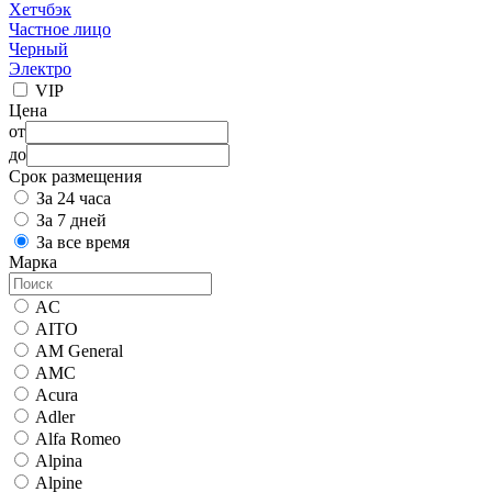
Хетчбэк
Частное лицо
Черный
Электро
VIP
Цена
от
до
Срок размещения
За 24 часа
За 7 дней
За все время
Марка
AC
AITO
AM General
AMC
Acura
Adler
Alfa Romeo
Alpina
Alpine