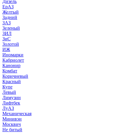
Дизель
ЕрАЗ
Желтый
Задний
ЗАЗ
Зеленый
ЗИЛ
ЗиС
Золотой
ИЖ
Иномарки
Кабриолет
Канонир
Комбат
Коричневый
Красный
Купе
Левый
Лимузин
Лифтбек
ЛуАЗ
Механическая
Минивэн
Москвич
Не битый