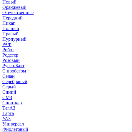
Новый
Оранжевый
Отечественные
Передний
Пикап
Полный
Правый
Пурпурный
РАФ
Робот
Родстер
Розовый
Руссо-Балт
С пробегом
Седан
Серебряный
Серый
Синий
СМЗ
Спорткар
ТагАЗ
Тарга
УАЗ
Универсал
Фиолетовый