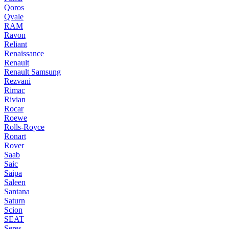
Qoros
Qvale
RAM
Ravon
Reliant
Renaissance
Renault
Renault Samsung
Rezvani
Rimac
Rivian
Rocar
Roewe
Rolls-Royce
Ronart
Rover
Saab
Saic
Saipa
Saleen
Santana
Saturn
Scion
SEAT
Seres