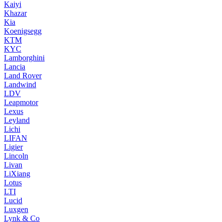
Kaiyi
Khazar
Kia
Koenigsegg
KTM
KYC
Lamborghini
Lancia
Land Rover
Landwind
LDV
Leapmotor
Lexus
Leyland
Lichi
LIFAN
Ligier
Lincoln
Livan
LiXiang
Lotus
LTI
Lucid
Luxgen
Lynk & Co