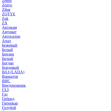
Zenos
Zenvo
Zibar
ZOTYE
Zuk
ZX
Автокам
Автомат
Автосалон
Апал
Бежевый
Белый
Бензин
Битый
Богдан
Бордовый
ВАЗ (LADA)
Вариатор
ВИС
Внедорожник
ГАЗ
Газ
Гибрид
Гиперкар
Голубой