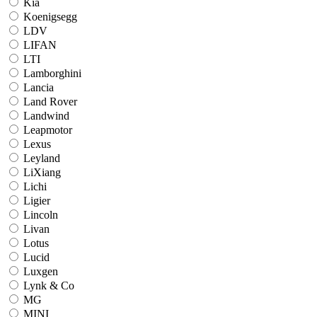
Kia
Koenigsegg
LDV
LIFAN
LTI
Lamborghini
Lancia
Land Rover
Landwind
Leapmotor
Lexus
Leyland
LiXiang
Lichi
Ligier
Lincoln
Livan
Lotus
Lucid
Luxgen
Lynk & Co
MG
MINI