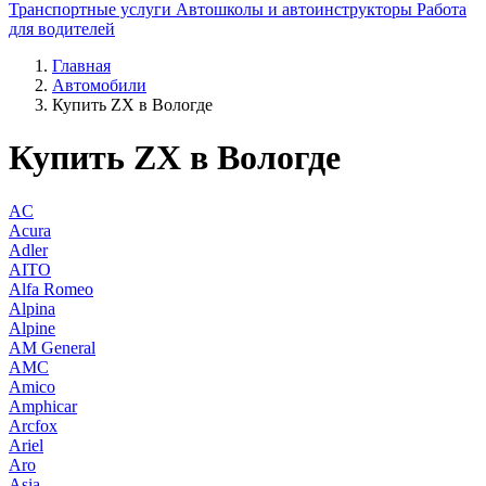
Транспортные услуги
Автошколы и автоинструкторы
Работа
для водителей
Главная
Автомобили
Купить ZX в Вологде
Купить ZX в Вологде
AC
Acura
Adler
AITO
Alfa Romeo
Alpina
Alpine
AM General
AMC
Amico
Amphicar
Arcfox
Ariel
Aro
Asia