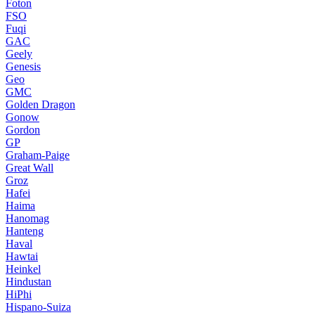
Foton
FSO
Fuqi
GAC
Geely
Genesis
Geo
GMC
Golden Dragon
Gonow
Gordon
GP
Graham-Paige
Great Wall
Groz
Hafei
Haima
Hanomag
Hanteng
Haval
Hawtai
Heinkel
Hindustan
HiPhi
Hispano-Suiza