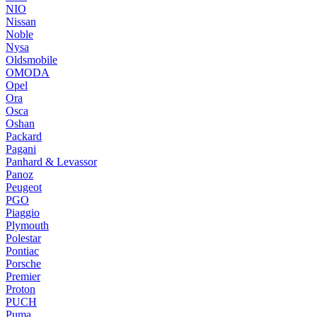
NIO
Nissan
Noble
Nysa
Oldsmobile
OMODA
Opel
Ora
Osca
Oshan
Packard
Pagani
Panhard & Levassor
Panoz
Peugeot
PGO
Piaggio
Plymouth
Polestar
Pontiac
Porsche
Premier
Proton
PUCH
Puma