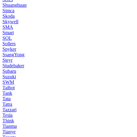
Shuanghuan
Simca
Skoda
Skywell
SMA
Smart
SOL
Sollers
Spyker
SsangYong
Steyr
Studebaker
Subaru
Suzuki
SWM
Talbot
Tank
Tata
Tatra
Tazzari
Tesla
Think
Tianma
Tianye