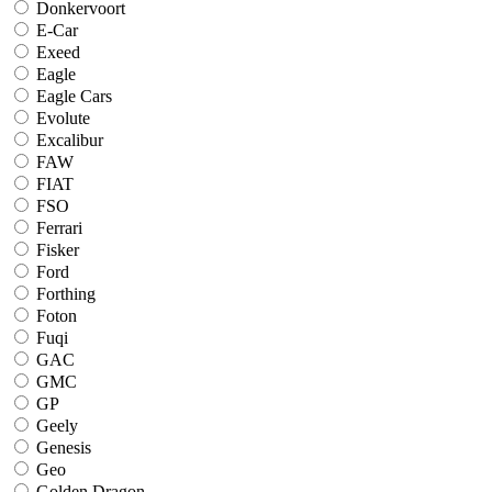
Donkervoort
E-Car
Exeed
Eagle
Eagle Cars
Evolute
Excalibur
FAW
FIAT
FSO
Ferrari
Fisker
Ford
Forthing
Foton
Fuqi
GAC
GMC
GP
Geely
Genesis
Geo
Golden Dragon