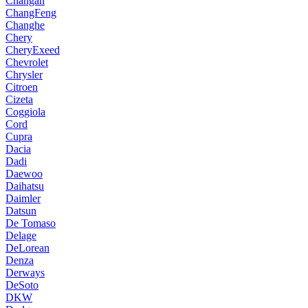
Changan
ChangFeng
Changhe
Chery
CheryExeed
Chevrolet
Chrysler
Citroen
Cizeta
Coggiola
Cord
Cupra
Dacia
Dadi
Daewoo
Daihatsu
Daimler
Datsun
De Tomaso
Delage
DeLorean
Denza
Derways
DeSoto
DKW