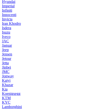
Hyundai
Imperial
Infiniti
Innocenti
Invicta
Iran Khodro
Isdera
Isuzu
Iveco
JAC
Jaguar
Jeep
Jensen
Jetour
Jetta
Jinbei
JMC
Jonway
Kaiyi
Khazar
Kia
Koenigsegg
KTM
KYC
Lamborghini