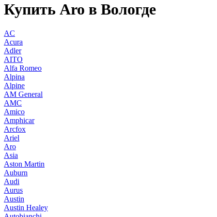
Купить Aro в Вологде
AC
Acura
Adler
AITO
Alfa Romeo
Alpina
Alpine
AM General
AMC
Amico
Amphicar
Arcfox
Ariel
Aro
Asia
Aston Martin
Auburn
Audi
Aurus
Austin
Austin Healey
Autobianchi