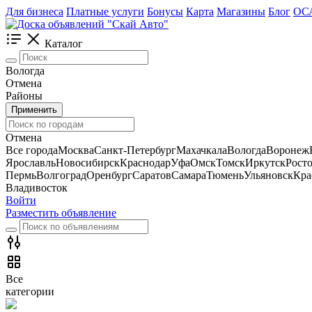
Для бизнеса
Платные услуги
Бонусы
Карта
Магазины
Блог
ОС
Каталог
Вологда
Отмена
Районы
Применить
Отмена
Все города
Москва
Санкт-Петербург
Махачкала
Вологда
Воронеж
Ярославль
Новосибирск
Краснодар
Уфа
Омск
Томск
Иркутск
Рост
Пермь
Волгоград
Оренбург
Саратов
Самара
Тюмень
Ульяновск
Кра
Владивосток
Войти
Разместить объявление
Все
категории