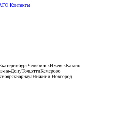
АГО
Контакты
Екатеринбург
Челябинск
Ижевск
Казань
ов-на-Дону
Тольятти
Кемерово
сноярск
Барнаул
Нижний Новгород