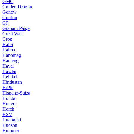
GMC
Golden Dragon
Gonow
Gordon
GP
Graham-Paige
Great Wall
Groz
Hafei
Haima
Hanomag
Hanteng
Haval
Hawtai
Heinkel
Hindustan
HiPhi
Hispano-Suiza
Honda
Hongqi
Horch
HSV
Huanghai
Hudson
Hummer