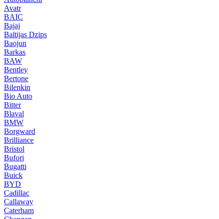
Avatr
BAIC
Bajaj
Baltijas Dzips
Baojun
Barkas
BAW
Bentley
Bertone
Bilenkin
Bio Auto
Bitter
Blaval
BMW
Borgward
Brilliance
Bristol
Bufori
Bugatti
Buick
BYD
Cadillac
Callaway
Caterham