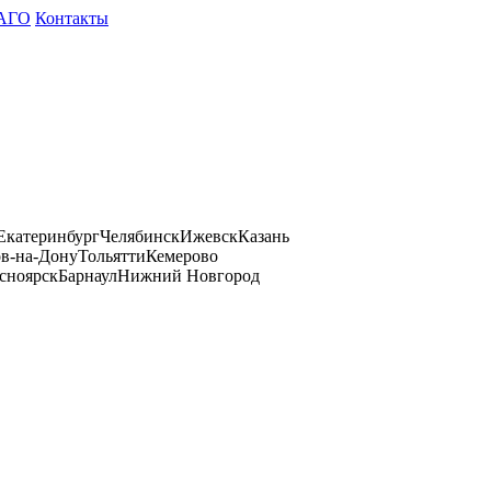
АГО
Контакты
Екатеринбург
Челябинск
Ижевск
Казань
ов-на-Дону
Тольятти
Кемерово
сноярск
Барнаул
Нижний Новгород