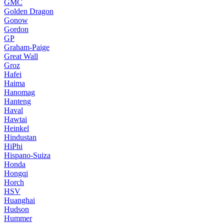
GMC
Golden Dragon
Gonow
Gordon
GP
Graham-Paige
Great Wall
Groz
Hafei
Haima
Hanomag
Hanteng
Haval
Hawtai
Heinkel
Hindustan
HiPhi
Hispano-Suiza
Honda
Hongqi
Horch
HSV
Huanghai
Hudson
Hummer