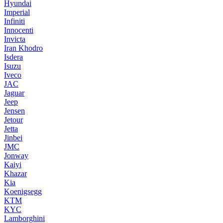
Hyundai
Imperial
Infiniti
Innocenti
Invicta
Iran Khodro
Isdera
Isuzu
Iveco
JAC
Jaguar
Jeep
Jensen
Jetour
Jetta
Jinbei
JMC
Jonway
Kaiyi
Khazar
Kia
Koenigsegg
KTM
KYC
Lamborghini