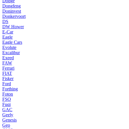
Dodge
Dongfeng
Doninvest
Donkervoort
DS
DW Hower
E-Car
Eagle
Eagle Cars
Evolute
Excalibur
Exeed
FAW
Ferrari
FIAT
Fisker
Ford
Forthing
Foton
FSO
Fuqi
GAC
Geely
Genesis
Geo