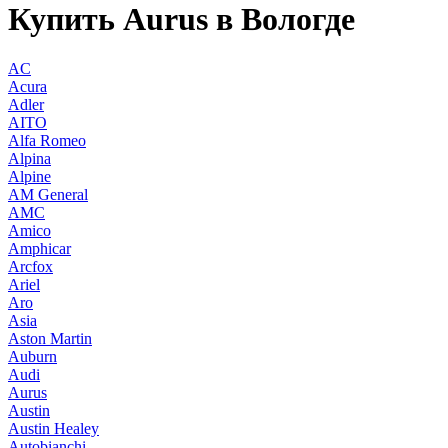
Купить Aurus в Вологде
AC
Acura
Adler
AITO
Alfa Romeo
Alpina
Alpine
AM General
AMC
Amico
Amphicar
Arcfox
Ariel
Aro
Asia
Aston Martin
Auburn
Audi
Aurus
Austin
Austin Healey
Autobianchi