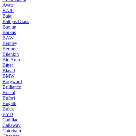
Avatr
BAIC
Bajaj
Baltijas Dzips
Baojun
Barkas
BAW
Bentley
Bertone
Bilenkin
Bio Auto
Bitter
Blaval
BMW
Borgward
Brilliance
Bristol
Bufori
Bugatti
Buick
BYD
Cadillac
Callaway
Caterham