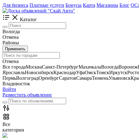
Для бизнеса
Платные услуги
Бонусы
Карта
Магазины
Блог
ОС
Каталог
Вологда
Отмена
Районы
Применить
Отмена
Все города
Москва
Санкт-Петербург
Махачкала
Вологда
Воронеж
Ярославль
Новосибирск
Краснодар
Уфа
Омск
Томск
Иркутск
Рост
Пермь
Волгоград
Оренбург
Саратов
Самара
Тюмень
Ульяновск
Кра
Владивосток
Войти
Разместить объявление
Все
категории