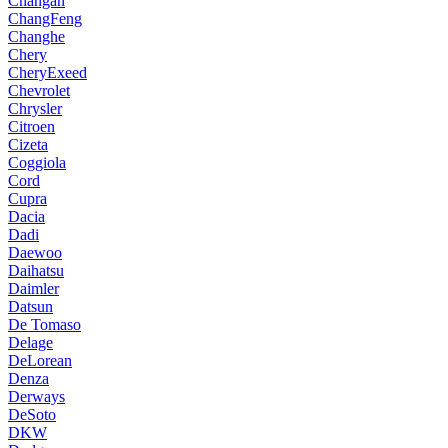
Changan
ChangFeng
Changhe
Chery
CheryExeed
Chevrolet
Chrysler
Citroen
Cizeta
Coggiola
Cord
Cupra
Dacia
Dadi
Daewoo
Daihatsu
Daimler
Datsun
De Tomaso
Delage
DeLorean
Denza
Derways
DeSoto
DKW