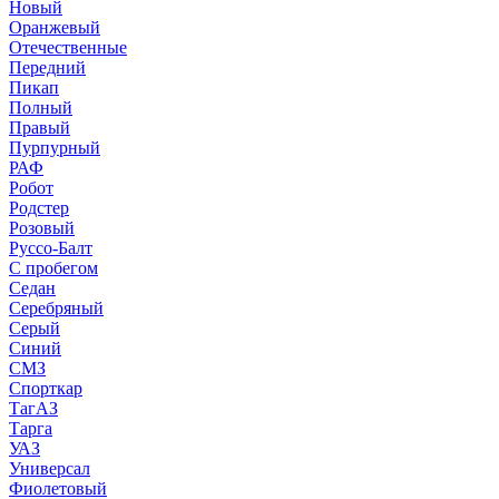
Новый
Оранжевый
Отечественные
Передний
Пикап
Полный
Правый
Пурпурный
РАФ
Робот
Родстер
Розовый
Руссо-Балт
С пробегом
Седан
Серебряный
Серый
Синий
СМЗ
Спорткар
ТагАЗ
Тарга
УАЗ
Универсал
Фиолетовый