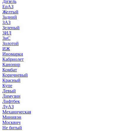
Дизель
ЕрАЗ
Желтый
Задний
ЗАЗ
Зеленый
ЗИЛ
ЗиС
Золотой
ИЖ
Иномарки
Кабриолет
Канонир
Комбат
Коричневый
Красный
Купе
Левый
Лимузин
Лифтбек
ЛуАЗ
Механическая
Минивэн
Москвич
Не битый