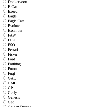
Donkervoort
E-Car
Exeed
Eagle
Eagle Cars
Evolute
Excalibur
FAW
FIAT
FSO
Ferrari
Fisker
Ford
Forthing
Foton
Fuqi
GAC
GMC
GP
Geely
Genesis
Geo
Golden Dragon