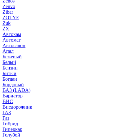
Zenos
Zenvo
Zibar
ZOTYE
Zuk
ZX
Автокам
Автомат
Автосалон
Апал
Бежевый
Белый
Бензин
Битый
Богдан
Бордовый
ВАЗ (LADA)
Вариатор
ВИС
Внедорожник
ГАЗ
Газ
Гибрид
Гиперкар
Голубой