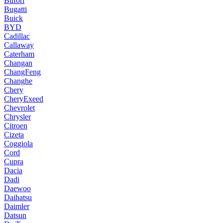
Bufori
Bugatti
Buick
BYD
Cadillac
Callaway
Caterham
Changan
ChangFeng
Changhe
Chery
CheryExeed
Chevrolet
Chrysler
Citroen
Cizeta
Coggiola
Cord
Cupra
Dacia
Dadi
Daewoo
Daihatsu
Daimler
Datsun