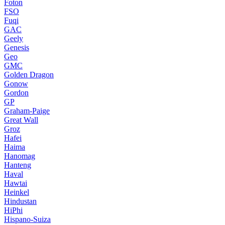
Foton
FSO
Fuqi
GAC
Geely
Genesis
Geo
GMC
Golden Dragon
Gonow
Gordon
GP
Graham-Paige
Great Wall
Groz
Hafei
Haima
Hanomag
Hanteng
Haval
Hawtai
Heinkel
Hindustan
HiPhi
Hispano-Suiza