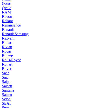
Qoros
Qvale
RAM
Ravon
Reliant
Renaissance
Renault
Renault Samsung
Rezvani
Rimac
Rivian
Rocar
Roewe
Rolls-Royce
Ronart
Rover
Saab
Saic
Saipa
Saleen
Santana
Saturn
Scion
SEAT
Seres