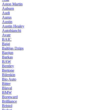
Aston Martin
Auburn
Audi
Aurus
Austin
Austin Healey
Autobianchi
Avatr
BAIC
Bajaj
Baltijas Dzips
Baojun
Barkas
BAW
Bentley
Bertone
Bilenkin
Bio Auto
Bitter
Blaval
BMW
Borgward
Brilliance
Bristol