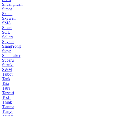
Shuanghuan
Simca
Skoda
Skywell
SMA
Smart
SOL
Sollers
Spyker
SsangYong
Steyr
Studebaker
Subaru
Suzuki
SWM
Talbot
Tank
Tata
Tatra
Tazzari
Tesla
Think
Tianma
Tianye