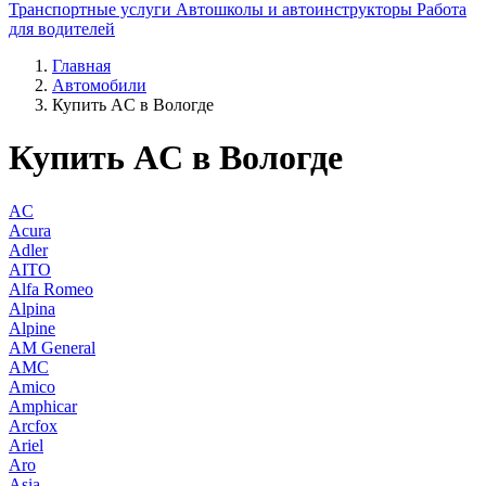
Транспортные услуги
Автошколы и автоинструкторы
Работа
для водителей
Главная
Автомобили
Купить AC в Вологде
Купить AC в Вологде
AC
Acura
Adler
AITO
Alfa Romeo
Alpina
Alpine
AM General
AMC
Amico
Amphicar
Arcfox
Ariel
Aro
Asia