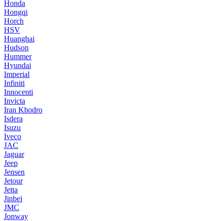
Honda
Hongqi
Horch
HSV
Huanghai
Hudson
Hummer
Hyundai
Imperial
Infiniti
Innocenti
Invicta
Iran Khodro
Isdera
Isuzu
Iveco
JAC
Jaguar
Jeep
Jensen
Jetour
Jetta
Jinbei
JMC
Jonway