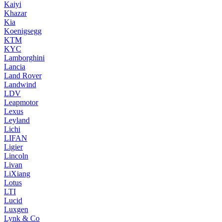
Kaiyi
Khazar
Kia
Koenigsegg
KTM
KYC
Lamborghini
Lancia
Land Rover
Landwind
LDV
Leapmotor
Lexus
Leyland
Lichi
LIFAN
Ligier
Lincoln
Livan
LiXiang
Lotus
LTI
Lucid
Luxgen
Lynk & Co