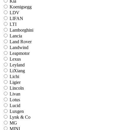
Kia
Koenigsegg
LDV
LIFAN
LTI
Lamborghini
Lancia
Land Rover
Landwind
Leapmotor
Lexus
Leyland
LiXiang
Lichi
Ligier
Lincoln
Livan
Lotus
Lucid
Luxgen
Lynk & Co
MG
MINI