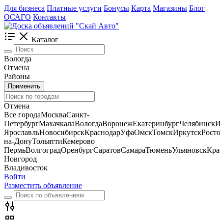
Для бизнеса
Платные услуги
Бонусы
Карта
Магазины
Блог
ОСАГО
Контакты
Каталог
Вологда
Отмена
Районы
Применить
Отмена
Все города
Москва
Санкт-
Петербург
Махачкала
Вологда
Воронеж
Екатеринбург
Челябинск
И
Ярославль
Новосибирск
Краснодар
Уфа
Омск
Томск
Иркутск
Росто
на-Дону
Тольятти
Кемерово
Пермь
Волгоград
Оренбург
Саратов
Самара
Тюмень
Ульяновск
Кра
Новгород
Владивосток
Войти
Разместить объявление