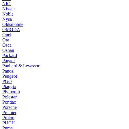
NIO
Nissan
Noble
Nysa
Oldsmobile
OMODA
Opel
Ora
Osca
Oshan
Packard
Pagani
Panhard & Levassor
Panoz
Peugeot
PGO
Piaggio
Plymouth
Polestar
Pontiac
Porsche
Premier
Proton
PUCH
Puma