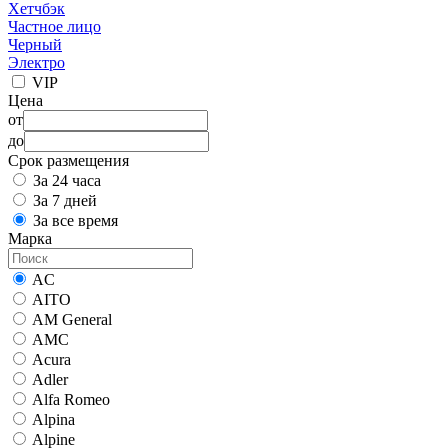
Хетчбэк
Частное лицо
Черный
Электро
VIP
Цена
от
до
Срок размещения
За 24 часа
За 7 дней
За все время
Марка
AC
AITO
AM General
AMC
Acura
Adler
Alfa Romeo
Alpina
Alpine