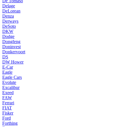
De Tomaso
Delage
DeLorean
Denza
Derways
DeSoto
DKW
Dodge
Dongfeng
Doninvest
Donkervoort
DS
DW Hower
E-Car
Eagle
Eagle Cars
Evolute
Excalibur
Exeed
FAW
Ferrari
FIAT
Fisker
Ford
Forthing