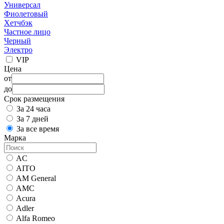
Универсал
Фиолетовый
Хетчбэк
Частное лицо
Черный
Электро
VIP
Цена
от
до
Срок размещения
За 24 часа
За 7 дней
За все время
Марка
AC
AITO
AM General
AMC
Acura
Adler
Alfa Romeo