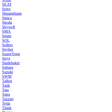
SEAT
Seres
Shuanghuan
Simca
Skoda
Skywell
SMA
Smart
SOL
Sollers
Spyker
SsangYong
Steyr
Studebaker
Subaru
Suzuki
SWM
Talbot
Tank
Tata
Tatra
Tazzari
Tesla
Think