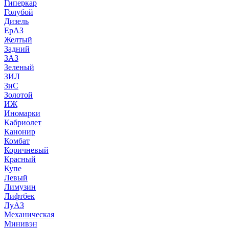
Гиперкар
Голубой
Дизель
ЕрАЗ
Желтый
Задний
ЗАЗ
Зеленый
ЗИЛ
ЗиС
Золотой
ИЖ
Иномарки
Кабриолет
Канонир
Комбат
Коричневый
Красный
Купе
Левый
Лимузин
Лифтбек
ЛуАЗ
Механическая
Минивэн