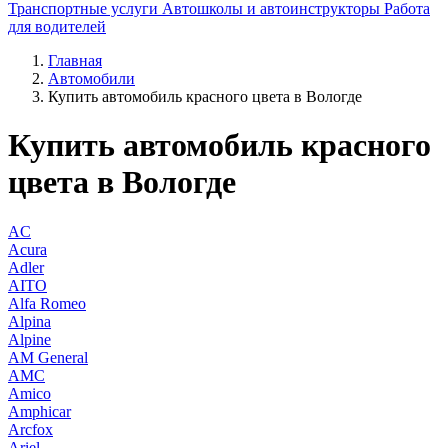
Транспортные услуги
Автошколы и автоинструкторы
Работа
для водителей
Главная
Автомобили
Купить автомобиль красного цвета в Вологде
Купить автомобиль красного
цвета в Вологде
AC
Acura
Adler
AITO
Alfa Romeo
Alpina
Alpine
AM General
AMC
Amico
Amphicar
Arcfox
Ariel