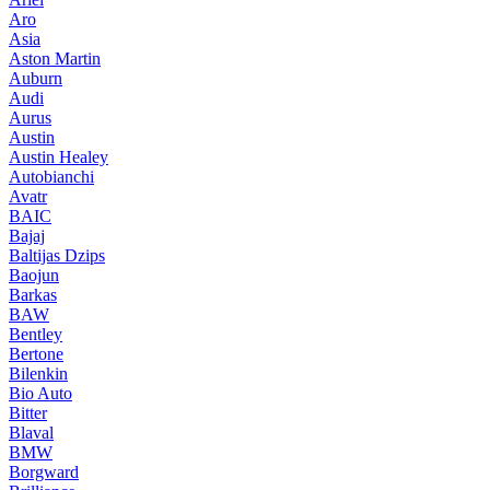
Aro
Asia
Aston Martin
Auburn
Audi
Aurus
Austin
Austin Healey
Autobianchi
Avatr
BAIC
Bajaj
Baltijas Dzips
Baojun
Barkas
BAW
Bentley
Bertone
Bilenkin
Bio Auto
Bitter
Blaval
BMW
Borgward