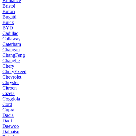
Brilliance
Bristol
Bufori
Bugatti
Buick
BYD
Cadillac
Callaway
Caterham
Changan
ChangFeng
Changhe
Chery
CheryExeed
Chevrolet
Chrysler
Citroen
Cizeta
Coggiola
Cord
Cupra
Dacia
Dadi
Daewoo
Daihatsu