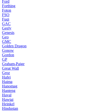
Ford
Forthing
Foton
FSO
Fuqi
GAC
Geely
Genesis
Geo
GMC
Golden Dragon
Gonow
Gordon
GP
Graham-Paige
Great Wall
Groz
Hafei
Haima
Hanomag
Hanteng
Haval
Hawtai
Heinkel
Hindustan