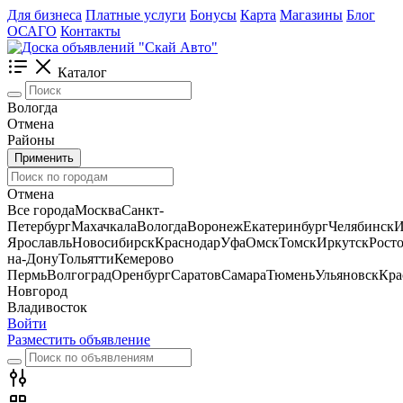
Для бизнеса
Платные услуги
Бонусы
Карта
Магазины
Блог
ОСАГО
Контакты
Каталог
Вологда
Отмена
Районы
Применить
Отмена
Все города
Москва
Санкт-
Петербург
Махачкала
Вологда
Воронеж
Екатеринбург
Челябинск
И
Ярославль
Новосибирск
Краснодар
Уфа
Омск
Томск
Иркутск
Росто
на-Дону
Тольятти
Кемерово
Пермь
Волгоград
Оренбург
Саратов
Самара
Тюмень
Ульяновск
Кра
Новгород
Владивосток
Войти
Разместить объявление