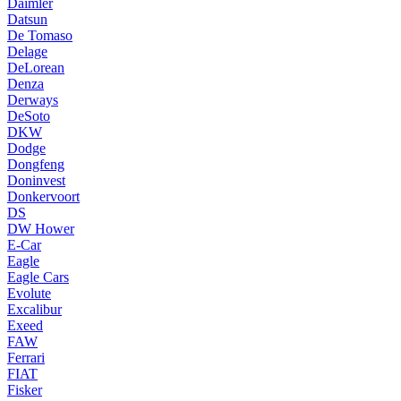
Daimler
Datsun
De Tomaso
Delage
DeLorean
Denza
Derways
DeSoto
DKW
Dodge
Dongfeng
Doninvest
Donkervoort
DS
DW Hower
E-Car
Eagle
Eagle Cars
Evolute
Excalibur
Exeed
FAW
Ferrari
FIAT
Fisker