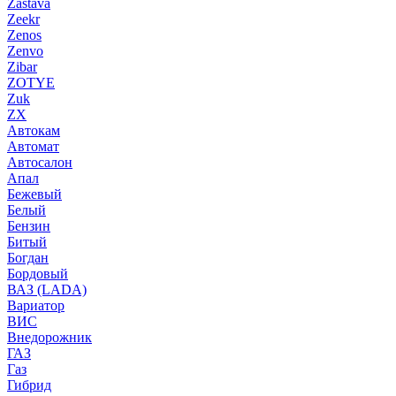
Zastava
Zeekr
Zenos
Zenvo
Zibar
ZOTYE
Zuk
ZX
Автокам
Автомат
Автосалон
Апал
Бежевый
Белый
Бензин
Битый
Богдан
Бордовый
ВАЗ (LADA)
Вариатор
ВИС
Внедорожник
ГАЗ
Газ
Гибрид