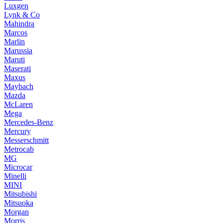
Luxgen
Lynk & Co
Mahindra
Marcos
Marlin
Marussia
Maruti
Maserati
Maxus
Maybach
Mazda
McLaren
Mega
Mercedes-Benz
Mercury
Messerschmitt
Metrocab
MG
Microcar
Minelli
MINI
Mitsubishi
Mitsuoka
Morgan
Morris