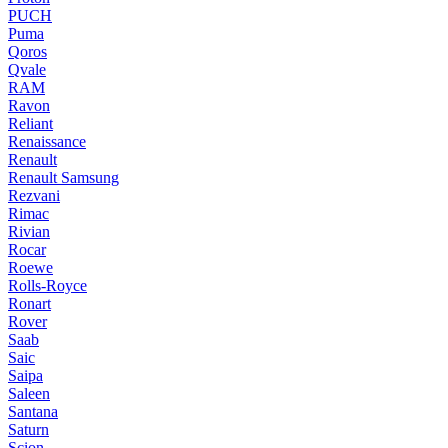
PUCH
Puma
Qoros
Qvale
RAM
Ravon
Reliant
Renaissance
Renault
Renault Samsung
Rezvani
Rimac
Rivian
Rocar
Roewe
Rolls-Royce
Ronart
Rover
Saab
Saic
Saipa
Saleen
Santana
Saturn
Scion