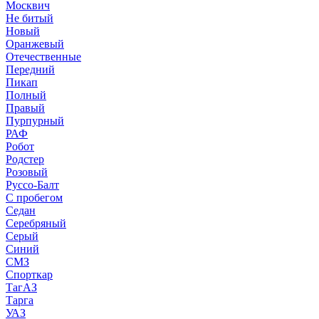
Москвич
Не битый
Новый
Оранжевый
Отечественные
Передний
Пикап
Полный
Правый
Пурпурный
РАФ
Робот
Родстер
Розовый
Руссо-Балт
С пробегом
Седан
Серебряный
Серый
Синий
СМЗ
Спорткар
ТагАЗ
Тарга
УАЗ