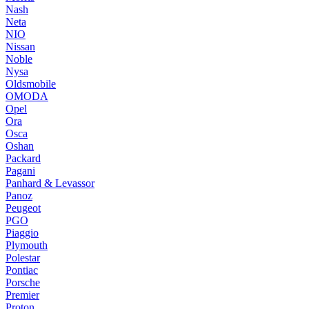
Nash
Neta
NIO
Nissan
Noble
Nysa
Oldsmobile
OMODA
Opel
Ora
Osca
Oshan
Packard
Pagani
Panhard & Levassor
Panoz
Peugeot
PGO
Piaggio
Plymouth
Polestar
Pontiac
Porsche
Premier
Proton