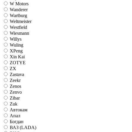
W Motors
Wanderer
Wartburg
Weltmeister
Westfield
Wiesmann
Willys
Wuling
XPeng
Xin Kai
ZOTYE
ZX
Zastava
Zeekr
Zenos
Zenvo
Zibar
Zuk
Автокам
Апал
Богдан
ВАЗ (LADA)