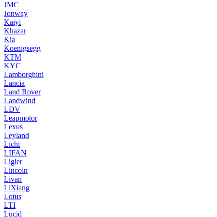
JMC
Jonway
Kaiyi
Khazar
Kia
Koenigsegg
KTM
KYC
Lamborghini
Lancia
Land Rover
Landwind
LDV
Leapmotor
Lexus
Leyland
Lichi
LIFAN
Ligier
Lincoln
Livan
LiXiang
Lotus
LTI
Lucid