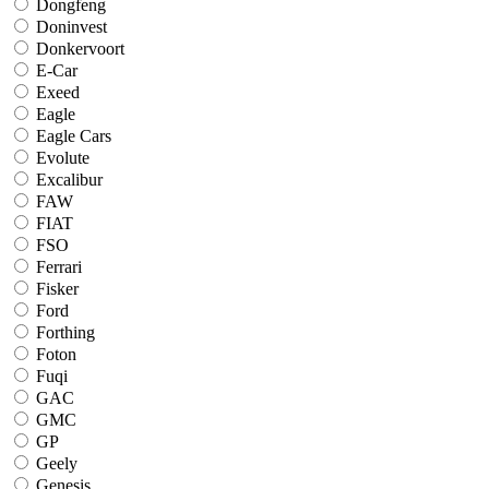
Dongfeng
Doninvest
Donkervoort
E-Car
Exeed
Eagle
Eagle Cars
Evolute
Excalibur
FAW
FIAT
FSO
Ferrari
Fisker
Ford
Forthing
Foton
Fuqi
GAC
GMC
GP
Geely
Genesis