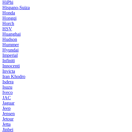
HiPhi
Hispano-Suiza
Honda
Hongqi
Horch
HSV
Huanghai
Hudson
Hummer
Hyundai
Imperial
Infiniti
Innocenti
Invicta
Iran Khodro
Isdera
Isuzu
Iveco
JAC
Jaguar
Jeep
Jensen
Jetour
Jetta
Jinbei