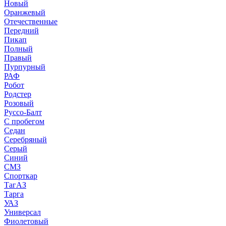
Новый
Оранжевый
Отечественные
Передний
Пикап
Полный
Правый
Пурпурный
РАФ
Робот
Родстер
Розовый
Руссо-Балт
С пробегом
Седан
Серебряный
Серый
Синий
СМЗ
Спорткар
ТагАЗ
Тарга
УАЗ
Универсал
Фиолетовый