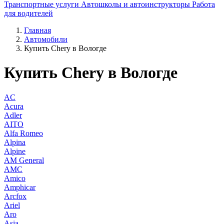
Транспортные услуги
Автошколы и автоинструкторы
Работа
для водителей
Главная
Автомобили
Купить Chery в Вологде
Купить Chery в Вологде
AC
Acura
Adler
AITO
Alfa Romeo
Alpina
Alpine
AM General
AMC
Amico
Amphicar
Arcfox
Ariel
Aro
Asia