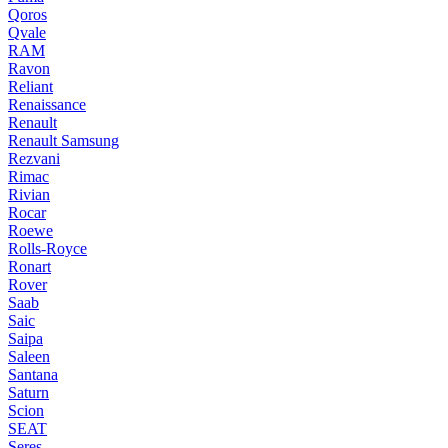
Qoros
Qvale
RAM
Ravon
Reliant
Renaissance
Renault
Renault Samsung
Rezvani
Rimac
Rivian
Rocar
Roewe
Rolls-Royce
Ronart
Rover
Saab
Saic
Saipa
Saleen
Santana
Saturn
Scion
SEAT
Seres