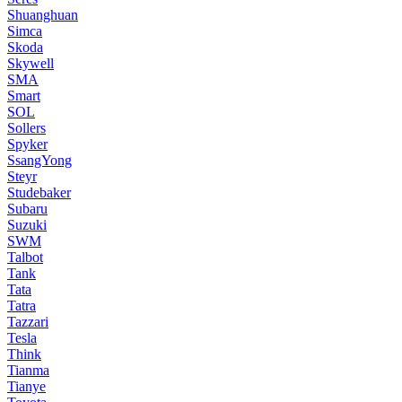
Shuanghuan
Simca
Skoda
Skywell
SMA
Smart
SOL
Sollers
Spyker
SsangYong
Steyr
Studebaker
Subaru
Suzuki
SWM
Talbot
Tank
Tata
Tatra
Tazzari
Tesla
Think
Tianma
Tianye