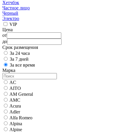
Хетчбэк
Частное лицо
Черный
Электро
VIP
Цена
от
до
Срок размещения
За 24 часа
За 7 дней
За все время
Марка
AC
AITO
AM General
AMC
Acura
Adler
Alfa Romeo
Alpina
Alpine