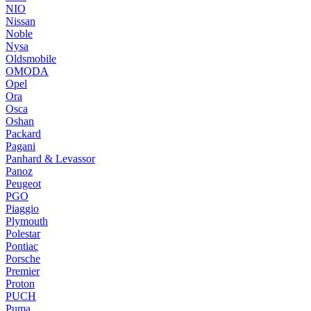
NIO
Nissan
Noble
Nysa
Oldsmobile
OMODA
Opel
Ora
Osca
Oshan
Packard
Pagani
Panhard & Levassor
Panoz
Peugeot
PGO
Piaggio
Plymouth
Polestar
Pontiac
Porsche
Premier
Proton
PUCH
Puma