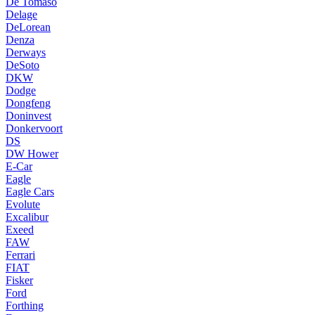
De Tomaso
Delage
DeLorean
Denza
Derways
DeSoto
DKW
Dodge
Dongfeng
Doninvest
Donkervoort
DS
DW Hower
E-Car
Eagle
Eagle Cars
Evolute
Excalibur
Exeed
FAW
Ferrari
FIAT
Fisker
Ford
Forthing