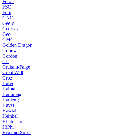
Foton
FSO
Fuqi
GAC
Geely
Genesis
Geo
GMC
Golden Dragon
Gonow
Gordon
GP
Graham-Paige
Great Wall
Groz
Hafei
Haima
Hanomag
Hanteng
Haval
Hawtai
Heinkel
Hindustan
HiPhi
Hispano-Suiza