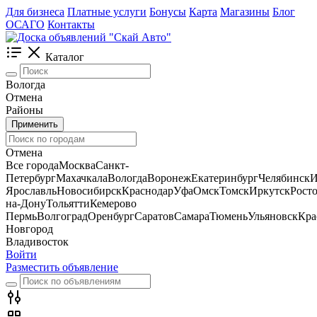
Для бизнеса
Платные услуги
Бонусы
Карта
Магазины
Блог
ОСАГО
Контакты
Каталог
Вологда
Отмена
Районы
Применить
Отмена
Все города
Москва
Санкт-
Петербург
Махачкала
Вологда
Воронеж
Екатеринбург
Челябинск
И
Ярославль
Новосибирск
Краснодар
Уфа
Омск
Томск
Иркутск
Росто
на-Дону
Тольятти
Кемерово
Пермь
Волгоград
Оренбург
Саратов
Самара
Тюмень
Ульяновск
Кра
Новгород
Владивосток
Войти
Разместить объявление