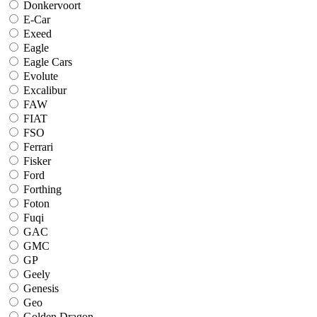
Donkervoort
E-Car
Exeed
Eagle
Eagle Cars
Evolute
Excalibur
FAW
FIAT
FSO
Ferrari
Fisker
Ford
Forthing
Foton
Fuqi
GAC
GMC
GP
Geely
Genesis
Geo
Golden Dragon