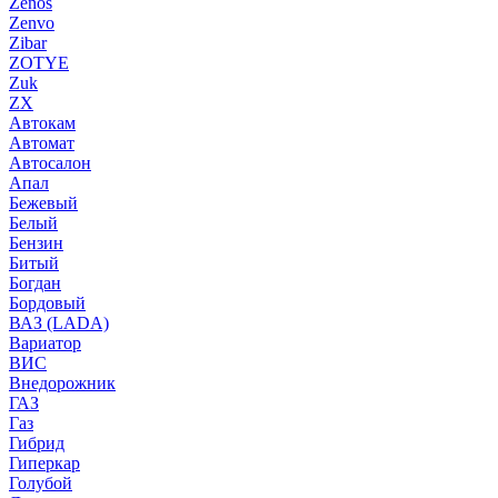
Zenos
Zenvo
Zibar
ZOTYE
Zuk
ZX
Автокам
Автомат
Автосалон
Апал
Бежевый
Белый
Бензин
Битый
Богдан
Бордовый
ВАЗ (LADA)
Вариатор
ВИС
Внедорожник
ГАЗ
Газ
Гибрид
Гиперкар
Голубой