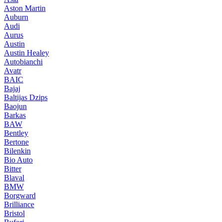
Aston Martin
Auburn
Audi
Aurus
Austin
Austin Healey
Autobianchi
Avatr
BAIC
Bajaj
Baltijas Dzips
Baojun
Barkas
BAW
Bentley
Bertone
Bilenkin
Bio Auto
Bitter
Blaval
BMW
Borgward
Brilliance
Bristol