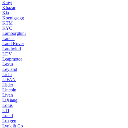
Kaiyi
Khazar
Kia
Koenigsegg
KTM
KYC
Lamborghini
Lancia
Land Rover
Landwind
LDV
Leapmotor
Lexus
Leyland
Lichi
LIFAN
Ligier
Lincoln
Livan
LiXiang
Lotus
LTI
Lucid
Luxgen
Lynk & Co