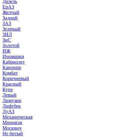
Дизель
ЕрАЗ
Желтый
Задний
ЗАЗ
Зеленый
ЗИЛ
ЗиС
Золотой
ИЖ
Иномарки
Кабриолет
Канонир
Комбат
Коричневый
Красный
Купе
Левый
Лимузин
Лифтбек
ЛуАЗ
Механическая
Минивэн
Москвич
Не битый