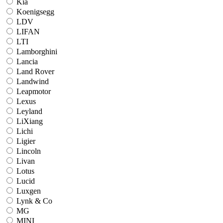
Kia
Koenigsegg
LDV
LIFAN
LTI
Lamborghini
Lancia
Land Rover
Landwind
Leapmotor
Lexus
Leyland
LiXiang
Lichi
Ligier
Lincoln
Livan
Lotus
Lucid
Luxgen
Lynk & Co
MG
MINI