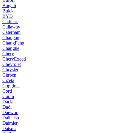
Bufori
Bugatti
Buick
BYD
Cadillac
Callaway
Caterham
Changan
ChangFeng
Changhe
Chery
CheryExeed
Chevrolet
Chrysler
Citroen
Cizeta
Coggiola
Cord
Cupra
Dacia
Dadi
Daewoo
Daihatsu
Daimler
Datsun