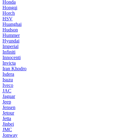
Honda
Hongqi
Horch
HSV
Huanghai
Hudson
Hummer
Hyundai
Imperial
Infiniti
Innocenti
Invicta
Iran Khodro
Isdera
Isuzu
Iveco
JAC
Jaguar
Jeep
Jensen
Jetour
Jetta
Jinbei
JMC
Jonway