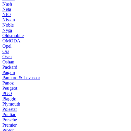
Nash
Neta
NIO
Nissan
Noble
Nysa
Oldsmobile
OMODA
Opel
Ora
Osca
Oshan
Packard
Pagani
Panhard & Levassor
Panoz
Peugeot
PGO
Piaggio
Plymouth
Polestar
Pontiac
Porsche
Premier
Proton