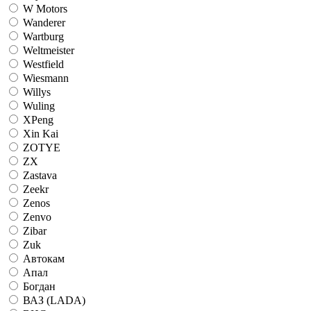
W Motors
Wanderer
Wartburg
Weltmeister
Westfield
Wiesmann
Willys
Wuling
XPeng
Xin Kai
ZOTYE
ZX
Zastava
Zeekr
Zenos
Zenvo
Zibar
Zuk
Автокам
Апал
Богдан
ВАЗ (LADA)