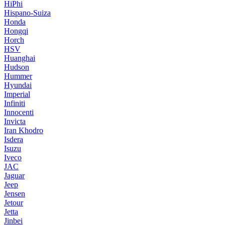
HiPhi
Hispano-Suiza
Honda
Hongqi
Horch
HSV
Huanghai
Hudson
Hummer
Hyundai
Imperial
Infiniti
Innocenti
Invicta
Iran Khodro
Isdera
Isuzu
Iveco
JAC
Jaguar
Jeep
Jensen
Jetour
Jetta
Jinbei