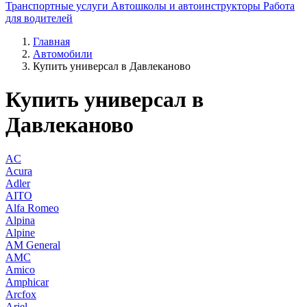
Транспортные услуги
Автошколы и автоинструкторы
Работа
для водителей
Главная
Автомобили
Купить универсал в Давлеканово
Купить универсал в
Давлеканово
AC
Acura
Adler
AITO
Alfa Romeo
Alpina
Alpine
AM General
AMC
Amico
Amphicar
Arcfox
Ariel