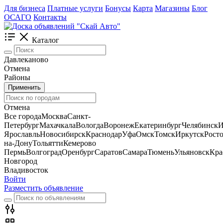
Для бизнеса
Платные услуги
Бонусы
Карта
Магазины
Блог
ОСАГО
Контакты
Каталог
Давлеканово
Отмена
Районы
Применить
Отмена
Все города
Москва
Санкт-
Петербург
Махачкала
Вологда
Воронеж
Екатеринбург
Челябинск
И
Ярославль
Новосибирск
Краснодар
Уфа
Омск
Томск
Иркутск
Росто
на-Дону
Тольятти
Кемерово
Пермь
Волгоград
Оренбург
Саратов
Самара
Тюмень
Ульяновск
Кра
Новгород
Владивосток
Войти
Разместить объявление