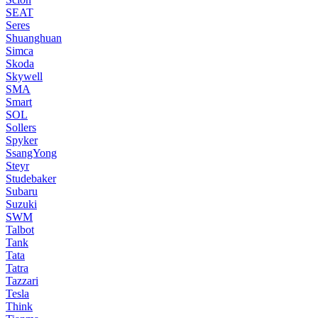
SEAT
Seres
Shuanghuan
Simca
Skoda
Skywell
SMA
Smart
SOL
Sollers
Spyker
SsangYong
Steyr
Studebaker
Subaru
Suzuki
SWM
Talbot
Tank
Tata
Tatra
Tazzari
Tesla
Think