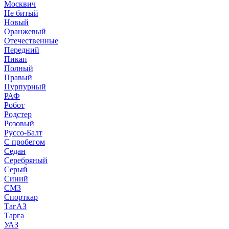
Москвич
Не битый
Новый
Оранжевый
Отечественные
Передний
Пикап
Полный
Правый
Пурпурный
РАФ
Робот
Родстер
Розовый
Руссо-Балт
С пробегом
Седан
Серебряный
Серый
Синий
СМЗ
Спорткар
ТагАЗ
Тарга
УАЗ