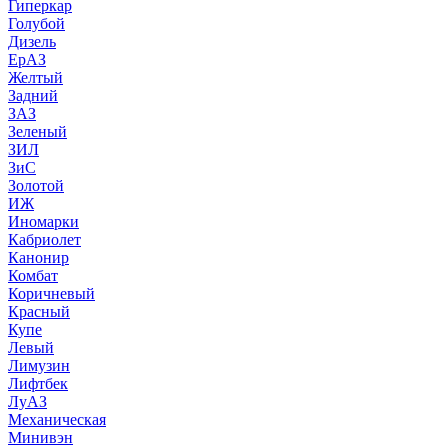
Гиперкар
Голубой
Дизель
ЕрАЗ
Желтый
Задний
ЗАЗ
Зеленый
ЗИЛ
ЗиС
Золотой
ИЖ
Иномарки
Кабриолет
Канонир
Комбат
Коричневый
Красный
Купе
Левый
Лимузин
Лифтбек
ЛуАЗ
Механическая
Минивэн