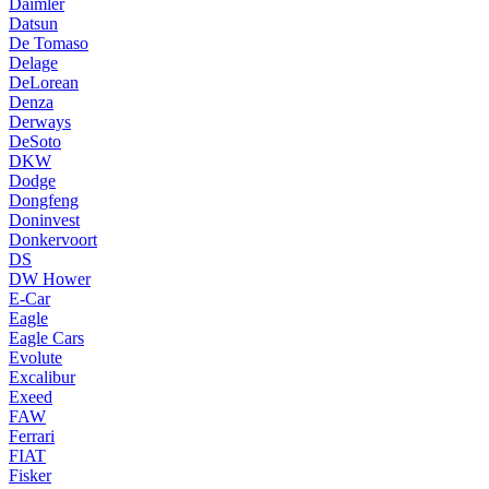
Daimler
Datsun
De Tomaso
Delage
DeLorean
Denza
Derways
DeSoto
DKW
Dodge
Dongfeng
Doninvest
Donkervoort
DS
DW Hower
E-Car
Eagle
Eagle Cars
Evolute
Excalibur
Exeed
FAW
Ferrari
FIAT
Fisker