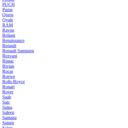
PUCH
Puma
Qoros
Qvale
RAM
Ravon
Reliant
Renaissance
Renault
Renault Samsung
Rezvani
Rimac
Rivian
Rocar
Roewe
Rolls-Royce
Ronart
Rover
Saab
Saic
Saipa
Saleen
Santana
Saturn
Scion