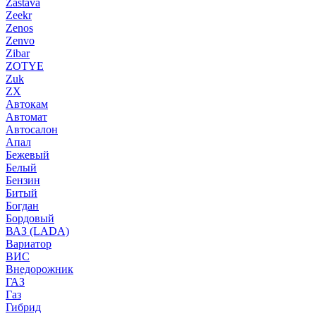
Zastava
Zeekr
Zenos
Zenvo
Zibar
ZOTYE
Zuk
ZX
Автокам
Автомат
Автосалон
Апал
Бежевый
Белый
Бензин
Битый
Богдан
Бордовый
ВАЗ (LADA)
Вариатор
ВИС
Внедорожник
ГАЗ
Газ
Гибрид