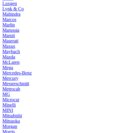
Luxgen
Lynk & Co
Mahindra
Marcos
Marlin
Marussia
Maruti
Maserati
Maxus
Maybach
Mazda
McLaren
Mega
Mercedes-Benz
Mercury
Messerschmitt
Metrocab
MG
Microcar
Minelli
MINI
Mitsubishi
Mitsuoka
Morgan
Morris