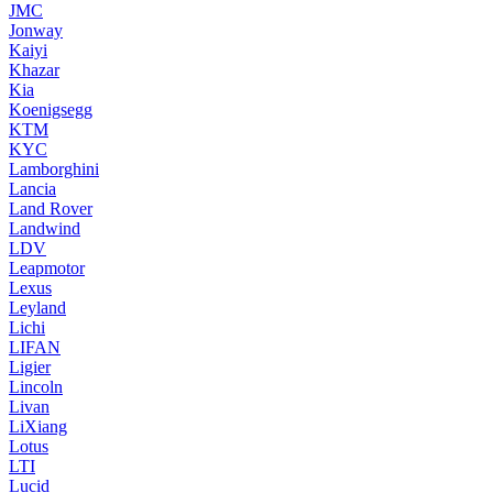
JMC
Jonway
Kaiyi
Khazar
Kia
Koenigsegg
KTM
KYC
Lamborghini
Lancia
Land Rover
Landwind
LDV
Leapmotor
Lexus
Leyland
Lichi
LIFAN
Ligier
Lincoln
Livan
LiXiang
Lotus
LTI
Lucid