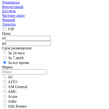
Универсал
Фиолетовый
Хетчбэк
Частное лицо
Черный
Электро
VIP
Цена
от
до
Срок размещения
За 24 часа
За 7 дней
За все время
Марка
AC
AITO
AM General
AMC
Acura
Adler
Alfa Romeo