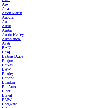
Aro
Asia
Aston Martin
Auburn
Audi
Aurus
Austin
Austin Healey
Autobianchi
Avatr
BAIC
Bajaj
Baltijas Dzips
Baojun
Barkas
BAW
Bentley
Bertone
Bilenkin
Bio Auto
Bitter
Blaval
BMW
Borgward