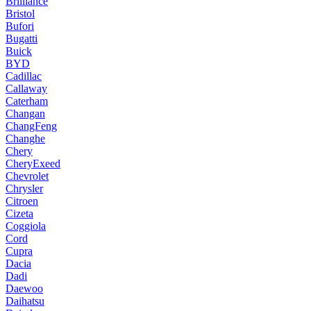
Brilliance
Bristol
Bufori
Bugatti
Buick
BYD
Cadillac
Callaway
Caterham
Changan
ChangFeng
Changhe
Chery
CheryExeed
Chevrolet
Chrysler
Citroen
Cizeta
Coggiola
Cord
Cupra
Dacia
Dadi
Daewoo
Daihatsu