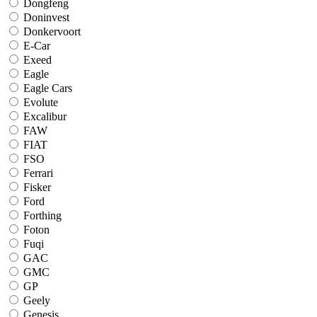
Dongfeng
Doninvest
Donkervoort
E-Car
Exeed
Eagle
Eagle Cars
Evolute
Excalibur
FAW
FIAT
FSO
Ferrari
Fisker
Ford
Forthing
Foton
Fuqi
GAC
GMC
GP
Geely
Genesis