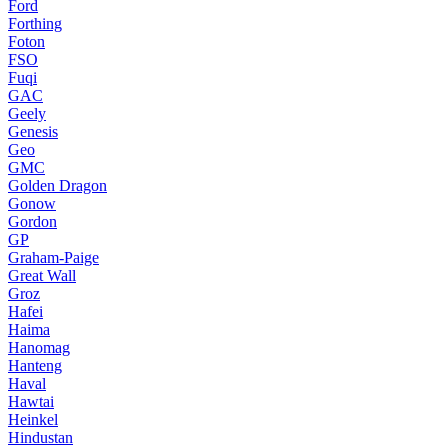
Ford
Forthing
Foton
FSO
Fuqi
GAC
Geely
Genesis
Geo
GMC
Golden Dragon
Gonow
Gordon
GP
Graham-Paige
Great Wall
Groz
Hafei
Haima
Hanomag
Hanteng
Haval
Hawtai
Heinkel
Hindustan