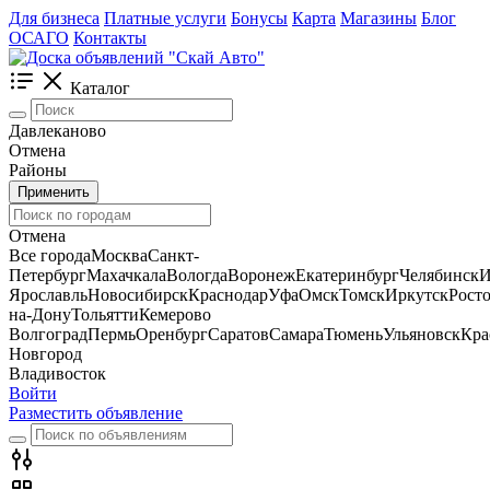
Для бизнеса
Платные услуги
Бонусы
Карта
Магазины
Блог
ОСАГО
Контакты
Каталог
Давлеканово
Отмена
Районы
Применить
Отмена
Все города
Москва
Санкт-
Петербург
Махачкала
Вологда
Воронеж
Екатеринбург
Челябинск
И
Ярославль
Новосибирск
Краснодар
Уфа
Омск
Томск
Иркутск
Росто
на-Дону
Тольятти
Кемерово
Волгоград
Пермь
Оренбург
Саратов
Самара
Тюмень
Ульяновск
Кра
Новгород
Владивосток
Войти
Разместить объявление