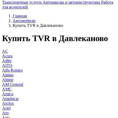
Транспортные услуги
Автошколы и автоинструкторы
Работа
для водителей
Главная
Автомобили
Купить TVR в Давлеканово
Купить TVR в Давлеканово
AC
Acura
Adler
AITO
Alfa Romeo
Alpina
Alpine
AM General
AMC
Amico
Amphicar
Arcfox
Ariel
Aro
Asia