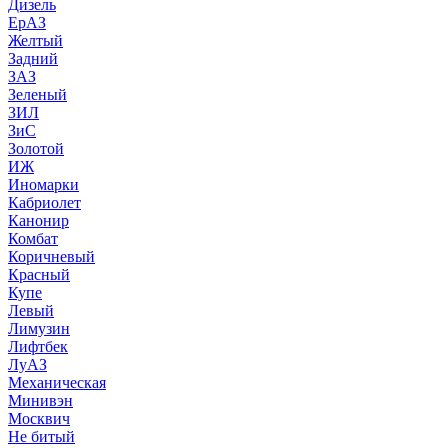
Дизель
ЕрАЗ
Желтый
Задний
ЗАЗ
Зеленый
ЗИЛ
ЗиС
Золотой
ИЖ
Иномарки
Кабриолет
Канонир
Комбат
Коричневый
Красный
Купе
Левый
Лимузин
Лифтбек
ЛуАЗ
Механическая
Минивэн
Москвич
Не битый