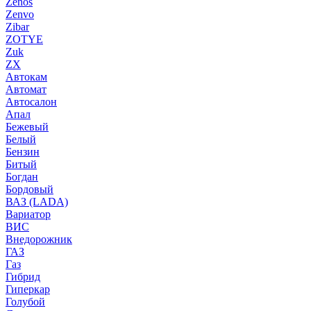
Zenos
Zenvo
Zibar
ZOTYE
Zuk
ZX
Автокам
Автомат
Автосалон
Апал
Бежевый
Белый
Бензин
Битый
Богдан
Бордовый
ВАЗ (LADA)
Вариатор
ВИС
Внедорожник
ГАЗ
Газ
Гибрид
Гиперкар
Голубой