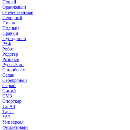
Новый
Оранжевый
Отечественные
Передний
Пикап
Полный
Правый
Пурпурный
РАФ
Робот
Родстер
Розовый
Руссо-Балт
С пробегом
Седан
Серебряный
Серый
Синий
СМЗ
Спорткар
ТагАЗ
Тарга
УАЗ
Универсал
Фиолетовый