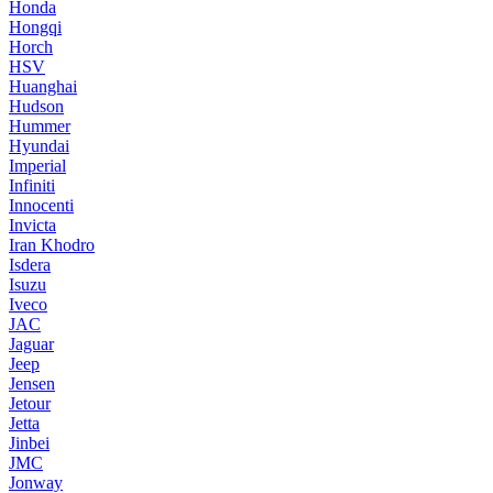
Honda
Hongqi
Horch
HSV
Huanghai
Hudson
Hummer
Hyundai
Imperial
Infiniti
Innocenti
Invicta
Iran Khodro
Isdera
Isuzu
Iveco
JAC
Jaguar
Jeep
Jensen
Jetour
Jetta
Jinbei
JMC
Jonway