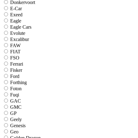
Donkervoort
E-Car
Exeed
Eagle
Eagle Cars
Evolute
Excalibur
FAW
FIAT
FSO
Ferrari
Fisker
Ford
Forthing
Foton
Fuqi
GAC
GMC
GP
Geely
Genesis
Geo
Golden Dragon