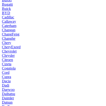
Bufori
Bugatti
Buick
BYD
Cadillac
Callaway
Caterham
Changan
ChangFeng
Changhe
Chery
CheryExeed
Chevrolet
Chrysler
Citroen
Cizeta
Coggiola
Cord
Cupra
Dacia
Dadi
Daewoo
Daihatsu
Daimler
Datsun