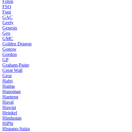
Foton
FSO
Fuqi
GAC
Geely
Genesis
Geo
GMC
Golden Dragon
Gonow
Gordon
GP
Graham-Paige
Great Wall
Groz
Hafei
Haima
Hanomag
Hanteng
Haval
Hawtai
Heinkel
Hindustan
HiPhi
Hispano-Suiza