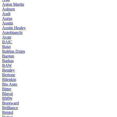
Aston Martin
Auburn
Audi
Aurus
Austin
Austin Healey
Autobianchi
Avatr
BAIC
Bajaj
Baltijas Dzips
Baojun
Barkas
BAW
Bentley
Bertone
Bilenkin
Bio Auto
Bitter
Blaval
BMW
Borgward
Brilliance
Bristol