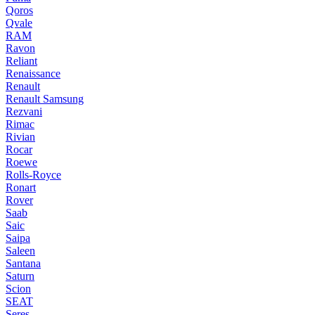
Qoros
Qvale
RAM
Ravon
Reliant
Renaissance
Renault
Renault Samsung
Rezvani
Rimac
Rivian
Rocar
Roewe
Rolls-Royce
Ronart
Rover
Saab
Saic
Saipa
Saleen
Santana
Saturn
Scion
SEAT
Seres