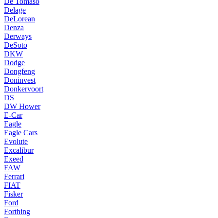
De Tomaso
Delage
DeLorean
Denza
Derways
DeSoto
DKW
Dodge
Dongfeng
Doninvest
Donkervoort
DS
DW Hower
E-Car
Eagle
Eagle Cars
Evolute
Excalibur
Exeed
FAW
Ferrari
FIAT
Fisker
Ford
Forthing