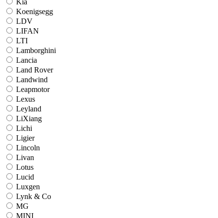
Kia
Koenigsegg
LDV
LIFAN
LTI
Lamborghini
Lancia
Land Rover
Landwind
Leapmotor
Lexus
Leyland
LiXiang
Lichi
Ligier
Lincoln
Livan
Lotus
Lucid
Luxgen
Lynk & Co
MG
MINI