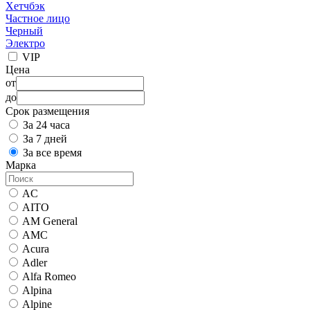
Хетчбэк
Частное лицо
Черный
Электро
VIP
Цена
от
до
Срок размещения
За 24 часа
За 7 дней
За все время
Марка
AC
AITO
AM General
AMC
Acura
Adler
Alfa Romeo
Alpina
Alpine