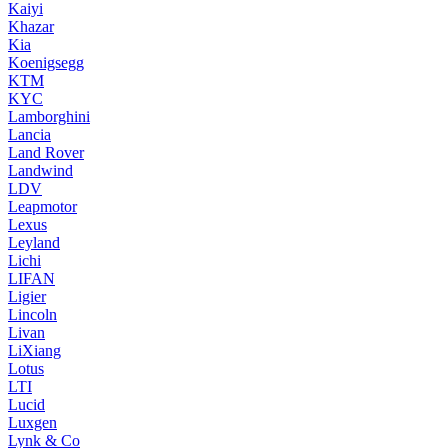
Kaiyi
Khazar
Kia
Koenigsegg
KTM
KYC
Lamborghini
Lancia
Land Rover
Landwind
LDV
Leapmotor
Lexus
Leyland
Lichi
LIFAN
Ligier
Lincoln
Livan
LiXiang
Lotus
LTI
Lucid
Luxgen
Lynk & Co