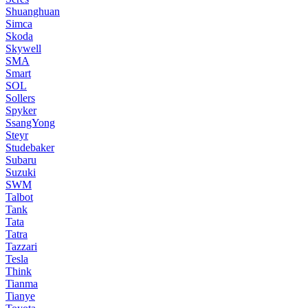
Shuanghuan
Simca
Skoda
Skywell
SMA
Smart
SOL
Sollers
Spyker
SsangYong
Steyr
Studebaker
Subaru
Suzuki
SWM
Talbot
Tank
Tata
Tatra
Tazzari
Tesla
Think
Tianma
Tianye