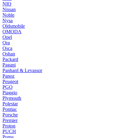
NIO
Nissan
Noble
Nysa
Oldsmobile
OMODA
Opel
Ora
Osca
Oshan
Packard
Pagani
Panhard & Levassor
Panoz
Peugeot
PGO
Piaggio
Plymouth
Polestar
Pontiac
Porsche
Premier
Proton
PUCH
Puma