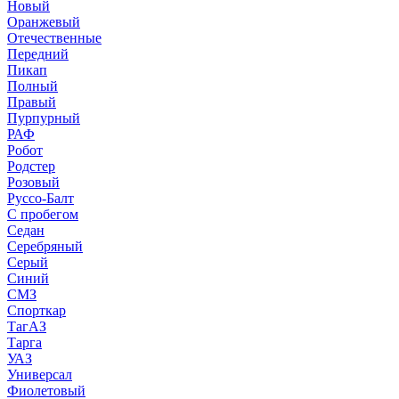
Новый
Оранжевый
Отечественные
Передний
Пикап
Полный
Правый
Пурпурный
РАФ
Робот
Родстер
Розовый
Руссо-Балт
С пробегом
Седан
Серебряный
Серый
Синий
СМЗ
Спорткар
ТагАЗ
Тарга
УАЗ
Универсал
Фиолетовый