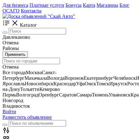
Для бизнеса
Платные услуги
Бонусы
Карта
Магазины
Блог
ОСАГО
Контакты
Каталог
Давлеканово
Отмена
Районы
Применить
Отмена
Все города
Москва
Санкт-
Петербург
Махачкала
Вологда
Воронеж
Екатеринбург
Челябинск
И
Ярославль
Новосибирск
Краснодар
Уфа
Омск
Томск
Иркутск
Росто
на-Дону
Тольятти
Кемерово
Пермь
Волгоград
Оренбург
Саратов
Самара
Тюмень
Ульяновск
Кра
Новгород
Владивосток
Войти
Разместить объявление