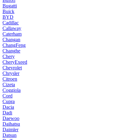
Bufori
Bugatti
Buick
BYD
Cadillac
Callaway
Caterham
Changan
ChangFeng
Changhe
Chery
CheryExeed
Chevrolet
Chrysler
Citroen
Cizeta
Coggiola
Cord
Cupra
Dacia
Dadi
Daewoo
Daihatsu
Daimler
Datsun