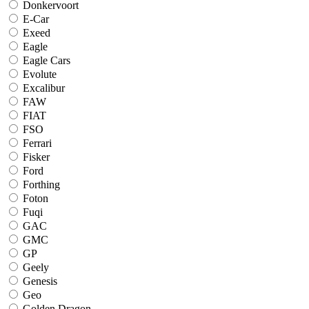
Donkervoort
E-Car
Exeed
Eagle
Eagle Cars
Evolute
Excalibur
FAW
FIAT
FSO
Ferrari
Fisker
Ford
Forthing
Foton
Fuqi
GAC
GMC
GP
Geely
Genesis
Geo
Golden Dragon