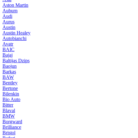
Aston Martin
Auburn
Audi
Aurus
Austin
Austin Healey
Autobianchi
Avatr
BAIC
Bajaj
Baltijas Dzips
Baojun
Barkas
BAW
Bentley
Bertone
Bilenkin
Bio Auto
Bitter
Blaval
BMW
Borgward
Brilliance
Bristol