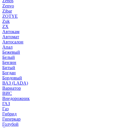
Zenos
Zenvo
Zibar
ZOTYE
Zuk
ZX
Автокам
Автомат
Автосалон
Апал
Бежевый
Белый
Бензин
Битый
Богдан
Бордовый
ВАЗ (LADA)
Вариатор
ВИС
Внедорожник
ГАЗ
Газ
Гибрид
Гиперкар
Голубой