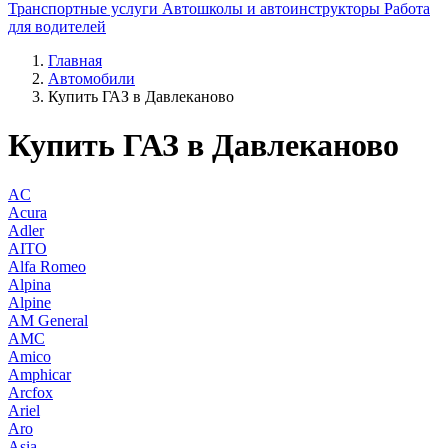
Транспортные услуги
Автошколы и автоинструкторы
Работа
для водителей
Главная
Автомобили
Купить ГАЗ в Давлеканово
Купить ГАЗ в Давлеканово
AC
Acura
Adler
AITO
Alfa Romeo
Alpina
Alpine
AM General
AMC
Amico
Amphicar
Arcfox
Ariel
Aro
Asia