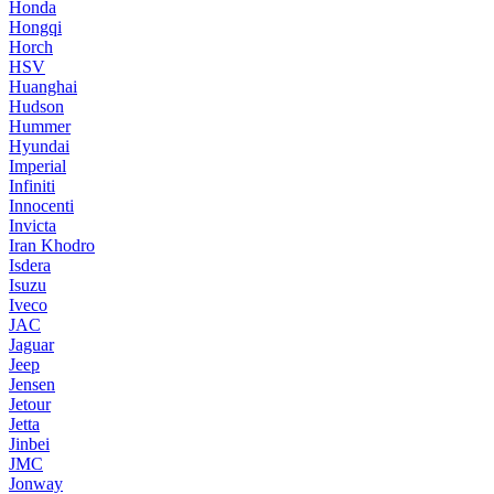
Honda
Hongqi
Horch
HSV
Huanghai
Hudson
Hummer
Hyundai
Imperial
Infiniti
Innocenti
Invicta
Iran Khodro
Isdera
Isuzu
Iveco
JAC
Jaguar
Jeep
Jensen
Jetour
Jetta
Jinbei
JMC
Jonway