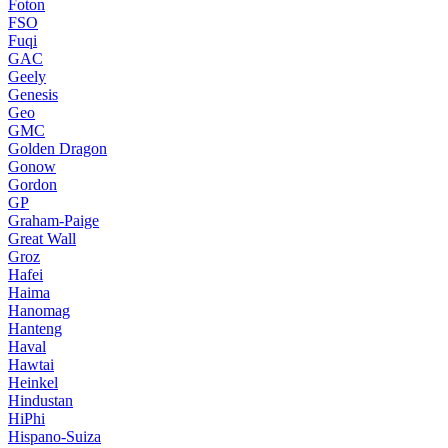
Foton
FSO
Fuqi
GAC
Geely
Genesis
Geo
GMC
Golden Dragon
Gonow
Gordon
GP
Graham-Paige
Great Wall
Groz
Hafei
Haima
Hanomag
Hanteng
Haval
Hawtai
Heinkel
Hindustan
HiPhi
Hispano-Suiza