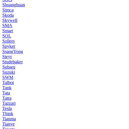
Shuanghuan
Simca
Skoda
Skywell
SMA
Smart
SOL
Sollers
Spyker
SsangYong
Steyr
Studebaker
Subaru
Suzuki
SWM
Talbot
Tank
Tata
Tatra
Tazzari
Tesla
Think
Tianma
Tianye