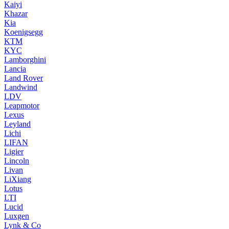
Kaiyi
Khazar
Kia
Koenigsegg
KTM
KYC
Lamborghini
Lancia
Land Rover
Landwind
LDV
Leapmotor
Lexus
Leyland
Lichi
LIFAN
Ligier
Lincoln
Livan
LiXiang
Lotus
LTI
Lucid
Luxgen
Lynk & Co