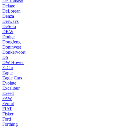
De Tomaso
Delage
DeLorean
Denza
Derways
DeSoto
DKW
Dodge
Dongfeng
Doninvest
Donkervoort
DS
DW Hower
E-Car
Eagle
Eagle Cars
Evolute
Excalibur
Exeed
FAW
Ferrari
FIAT
Fisker
Ford
Forthing