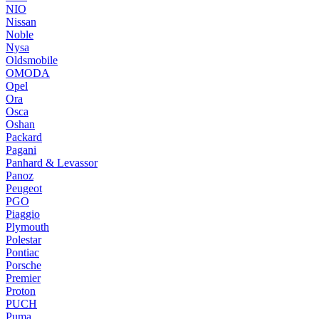
NIO
Nissan
Noble
Nysa
Oldsmobile
OMODA
Opel
Ora
Osca
Oshan
Packard
Pagani
Panhard & Levassor
Panoz
Peugeot
PGO
Piaggio
Plymouth
Polestar
Pontiac
Porsche
Premier
Proton
PUCH
Puma