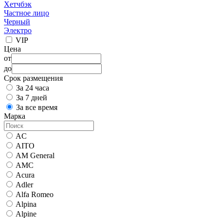
Хетчбэк
Частное лицо
Черный
Электро
VIP
Цена
от
до
Срок размещения
За 24 часа
За 7 дней
За все время
Марка
AC
AITO
AM General
AMC
Acura
Adler
Alfa Romeo
Alpina
Alpine