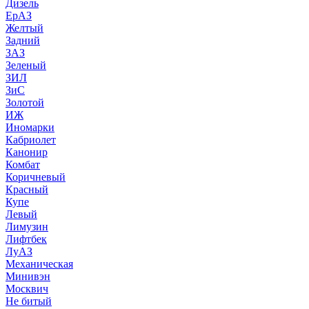
Дизель
ЕрАЗ
Желтый
Задний
ЗАЗ
Зеленый
ЗИЛ
ЗиС
Золотой
ИЖ
Иномарки
Кабриолет
Канонир
Комбат
Коричневый
Красный
Купе
Левый
Лимузин
Лифтбек
ЛуАЗ
Механическая
Минивэн
Москвич
Не битый