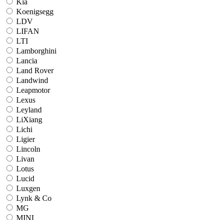
Kia
Koenigsegg
LDV
LIFAN
LTI
Lamborghini
Lancia
Land Rover
Landwind
Leapmotor
Lexus
Leyland
LiXiang
Lichi
Ligier
Lincoln
Livan
Lotus
Lucid
Luxgen
Lynk & Co
MG
MINI