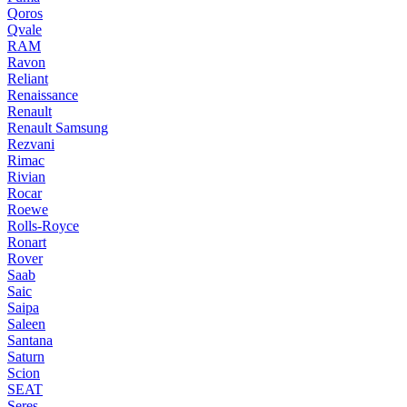
Qoros
Qvale
RAM
Ravon
Reliant
Renaissance
Renault
Renault Samsung
Rezvani
Rimac
Rivian
Rocar
Roewe
Rolls-Royce
Ronart
Rover
Saab
Saic
Saipa
Saleen
Santana
Saturn
Scion
SEAT
Seres