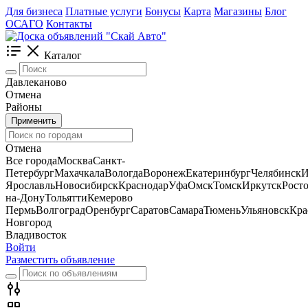
Для бизнеса
Платные услуги
Бонусы
Карта
Магазины
Блог
ОСАГО
Контакты
Каталог
Давлеканово
Отмена
Районы
Применить
Отмена
Все города
Москва
Санкт-
Петербург
Махачкала
Вологда
Воронеж
Екатеринбург
Челябинск
И
Ярославль
Новосибирск
Краснодар
Уфа
Омск
Томск
Иркутск
Росто
на-Дону
Тольятти
Кемерово
Пермь
Волгоград
Оренбург
Саратов
Самара
Тюмень
Ульяновск
Кра
Новгород
Владивосток
Войти
Разместить объявление