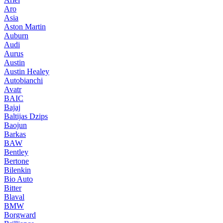
Aro
Asia
Aston Martin
Auburn
Audi
Aurus
Austin
Austin Healey
Autobianchi
Avatr
BAIC
Bajaj
Baltijas Dzips
Baojun
Barkas
BAW
Bentley
Bertone
Bilenkin
Bio Auto
Bitter
Blaval
BMW
Borgward