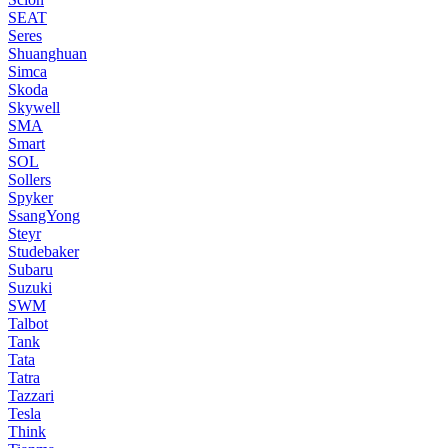
SEAT
Seres
Shuanghuan
Simca
Skoda
Skywell
SMA
Smart
SOL
Sollers
Spyker
SsangYong
Steyr
Studebaker
Subaru
Suzuki
SWM
Talbot
Tank
Tata
Tatra
Tazzari
Tesla
Think