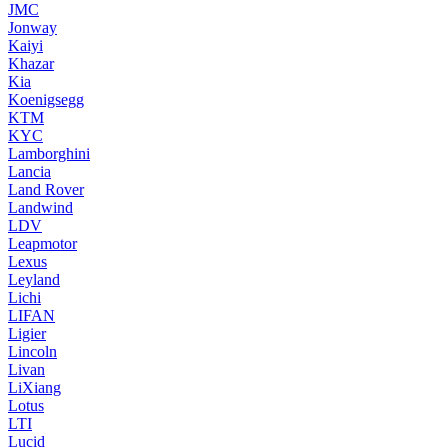
JMC
Jonway
Kaiyi
Khazar
Kia
Koenigsegg
KTM
KYC
Lamborghini
Lancia
Land Rover
Landwind
LDV
Leapmotor
Lexus
Leyland
Lichi
LIFAN
Ligier
Lincoln
Livan
LiXiang
Lotus
LTI
Lucid