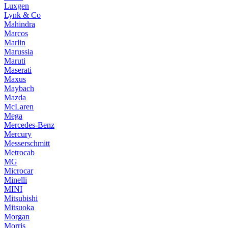
Luxgen
Lynk & Co
Mahindra
Marcos
Marlin
Marussia
Maruti
Maserati
Maxus
Maybach
Mazda
McLaren
Mega
Mercedes-Benz
Mercury
Messerschmitt
Metrocab
MG
Microcar
Minelli
MINI
Mitsubishi
Mitsuoka
Morgan
Morris