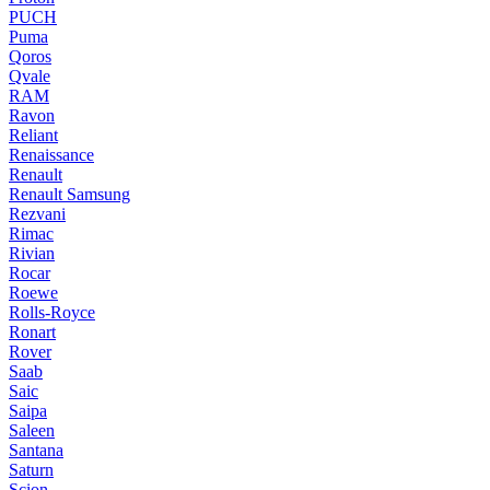
PUCH
Puma
Qoros
Qvale
RAM
Ravon
Reliant
Renaissance
Renault
Renault Samsung
Rezvani
Rimac
Rivian
Rocar
Roewe
Rolls-Royce
Ronart
Rover
Saab
Saic
Saipa
Saleen
Santana
Saturn
Scion