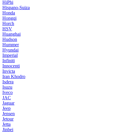
HiPhi
Hispano-Suiza
Honda
Hongqi
Horch
HSV
Huanghai
Hudson
Hummer
Hyundai
Imperial
Infiniti
Innocenti
Invicta
Iran Khodro
Isdera
Isuzu
Iveco
JAC
Jaguar
Jeep
Jensen
Jetour
Jetta
Jinbei