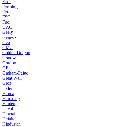
Ford
Forthing
Foton
FSO
Fuqi
GAC
Geely
Genesis
Geo
GMC
Golden Dragon
Gonow
Gordon
GP
Graham-Paige
Great Wall
Groz
Hafei
Haima
Hanomag
Hanteng
Haval
Hawtai
Heinkel
Hindustan