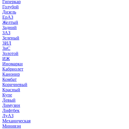
Гиперкар
Голубой
Дизель
ЕрАЗ
Желтый
Задний
ЗАЗ
Зеленый
ЗИЛ
ЗиС
Золотой
ИЖ
Иномарки
Кабриолет
Канонир
Комбат
Коричневый
Красный
Купе
Левый
Лимузин
Лифтбек
ЛуАЗ
Механическая
Минивэн