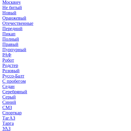
Москвич
Не битый
Новый
Оранжевый
Отечественные
Передний
Пикап
Полный
Правый
Пурпурный
РАФ
Робот
Родстер
Розовый
Руссо-Балт
С пробегом
Седан
Серебряный
Серый
Синий
СМЗ
Спорткар
ТагАЗ
Тарга
УАЗ