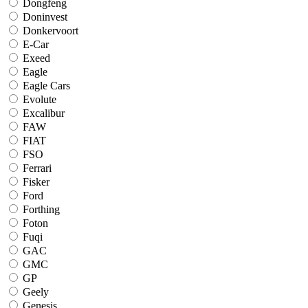
Dongfeng
Doninvest
Donkervoort
E-Car
Exeed
Eagle
Eagle Cars
Evolute
Excalibur
FAW
FIAT
FSO
Ferrari
Fisker
Ford
Forthing
Foton
Fuqi
GAC
GMC
GP
Geely
Genesis