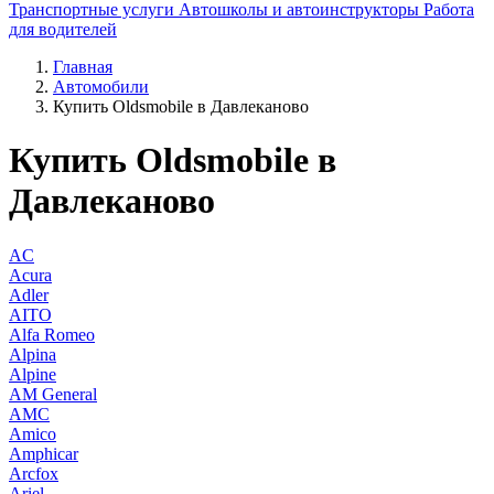
Транспортные услуги
Автошколы и автоинструкторы
Работа
для водителей
Главная
Автомобили
Купить Oldsmobile в Давлеканово
Купить Oldsmobile в
Давлеканово
AC
Acura
Adler
AITO
Alfa Romeo
Alpina
Alpine
AM General
AMC
Amico
Amphicar
Arcfox
Ariel