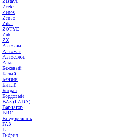
Zastava
Zeekr
Zenos
Zenvo
Zibar
ZOTYE
Zuk
ZX
Автокам
Автомат
Автосалон
Апал
Бежевый
Белый
Бензин
Битый
Богдан
Бордовый
ВАЗ (LADA)
Вариатор
ВИС
Внедорожник
ГАЗ
Газ
Гибрид