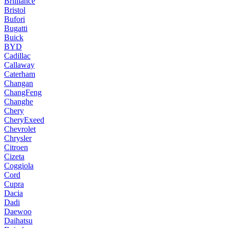
Brilliance
Bristol
Bufori
Bugatti
Buick
BYD
Cadillac
Callaway
Caterham
Changan
ChangFeng
Changhe
Chery
CheryExeed
Chevrolet
Chrysler
Citroen
Cizeta
Coggiola
Cord
Cupra
Dacia
Dadi
Daewoo
Daihatsu