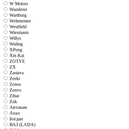
W Motors
Wanderer
Wartburg
Weltmeister
Westfield
Wiesmann
Willys
Wuling
XPeng
Xin Kai
ZOTYE
ZX
Zastava
Zeekr
Zenos
Zenvo
Zibar
Zuk
Автокам
Апал
Богдан
ВАЗ (LADA)