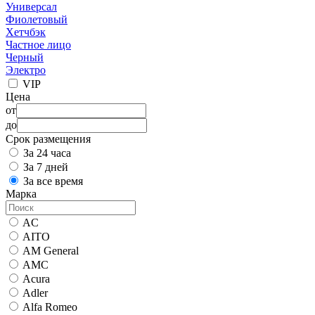
Универсал
Фиолетовый
Хетчбэк
Частное лицо
Черный
Электро
VIP
Цена
от
до
Срок размещения
За 24 часа
За 7 дней
За все время
Марка
AC
AITO
AM General
AMC
Acura
Adler
Alfa Romeo