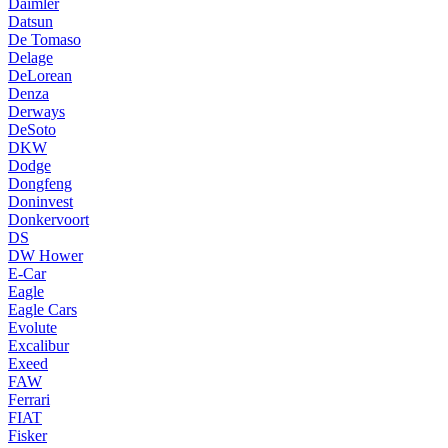
Daimler
Datsun
De Tomaso
Delage
DeLorean
Denza
Derways
DeSoto
DKW
Dodge
Dongfeng
Doninvest
Donkervoort
DS
DW Hower
E-Car
Eagle
Eagle Cars
Evolute
Excalibur
Exeed
FAW
Ferrari
FIAT
Fisker