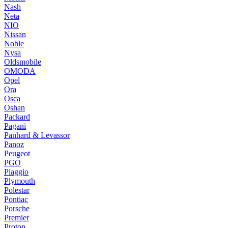
Nash
Neta
NIO
Nissan
Noble
Nysa
Oldsmobile
OMODA
Opel
Ora
Osca
Oshan
Packard
Pagani
Panhard & Levassor
Panoz
Peugeot
PGO
Piaggio
Plymouth
Polestar
Pontiac
Porsche
Premier
Proton