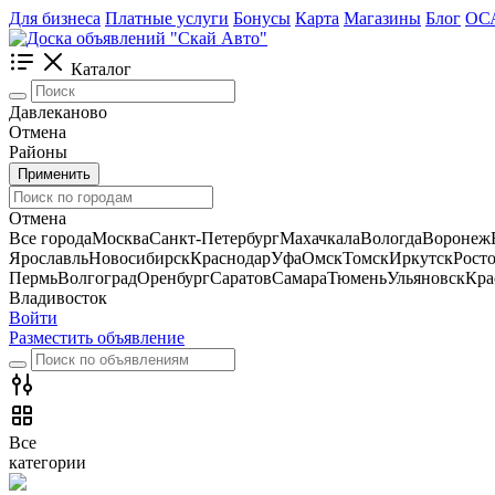
Для бизнеса
Платные услуги
Бонусы
Карта
Магазины
Блог
ОС
Каталог
Давлеканово
Отмена
Районы
Применить
Отмена
Все города
Москва
Санкт-Петербург
Махачкала
Вологда
Воронеж
Ярославль
Новосибирск
Краснодар
Уфа
Омск
Томск
Иркутск
Рост
Пермь
Волгоград
Оренбург
Саратов
Самара
Тюмень
Ульяновск
Кра
Владивосток
Войти
Разместить объявление
Все
категории