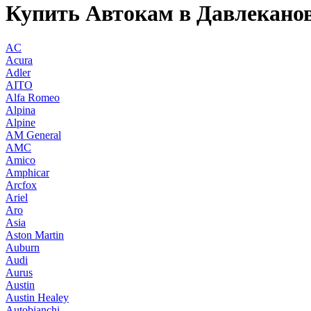
Купить Автокам в Давлекано
AC
Acura
Adler
AITO
Alfa Romeo
Alpina
Alpine
AM General
AMC
Amico
Amphicar
Arcfox
Ariel
Aro
Asia
Aston Martin
Auburn
Audi
Aurus
Austin
Austin Healey
Autobianchi