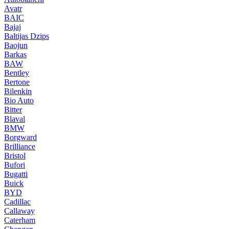
Avatr
BAIC
Bajaj
Baltijas Dzips
Baojun
Barkas
BAW
Bentley
Bertone
Bilenkin
Bio Auto
Bitter
Blaval
BMW
Borgward
Brilliance
Bristol
Bufori
Bugatti
Buick
BYD
Cadillac
Callaway
Caterham