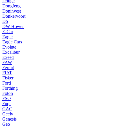
Dodge
Dongfeng
Doninvest
Donkervoort
DS
DW Hower
E-Car
Eagle
Eagle Cars
Evolute
Excalibur
Exeed
FAW
Ferrari
FIAT
Fisker
Ford
Forthing
Foton
FSO
Fuqi
GAC
Geely
Genesis
Geo