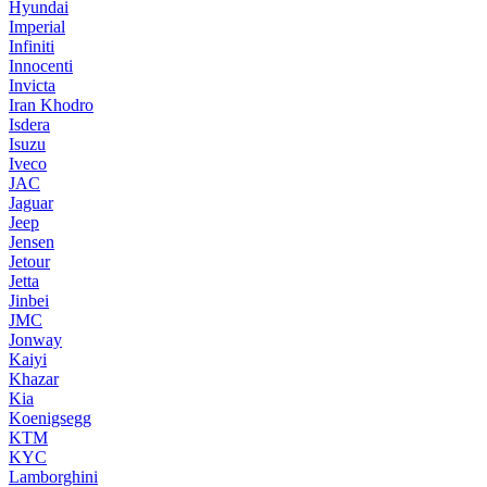
Hyundai
Imperial
Infiniti
Innocenti
Invicta
Iran Khodro
Isdera
Isuzu
Iveco
JAC
Jaguar
Jeep
Jensen
Jetour
Jetta
Jinbei
JMC
Jonway
Kaiyi
Khazar
Kia
Koenigsegg
KTM
KYC
Lamborghini