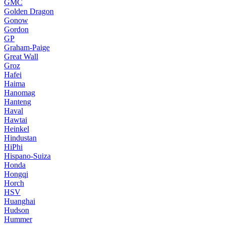
GMC
Golden Dragon
Gonow
Gordon
GP
Graham-Paige
Great Wall
Groz
Hafei
Haima
Hanomag
Hanteng
Haval
Hawtai
Heinkel
Hindustan
HiPhi
Hispano-Suiza
Honda
Hongqi
Horch
HSV
Huanghai
Hudson
Hummer