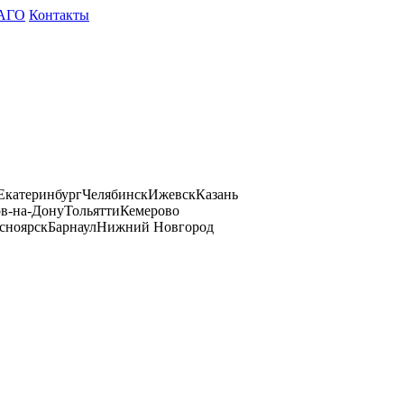
АГО
Контакты
Екатеринбург
Челябинск
Ижевск
Казань
ов-на-Дону
Тольятти
Кемерово
сноярск
Барнаул
Нижний Новгород