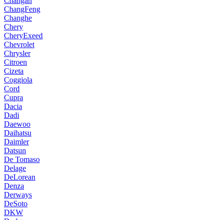
Changan
ChangFeng
Changhe
Chery
CheryExeed
Chevrolet
Chrysler
Citroen
Cizeta
Coggiola
Cord
Cupra
Dacia
Dadi
Daewoo
Daihatsu
Daimler
Datsun
De Tomaso
Delage
DeLorean
Denza
Derways
DeSoto
DKW