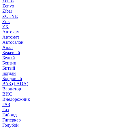
Zenos
Zenvo
Zibar
ZOTYE
Zuk
ZX
Автокам
Автомат
Автосалон
Апал
Бежевый
Белый
Бензин
Битый
Богдан
Бордовый
ВАЗ (LADA)
Вариатор
ВИС
Внедорожник
ГАЗ
Газ
Гибрид
Гиперкар
Голубой