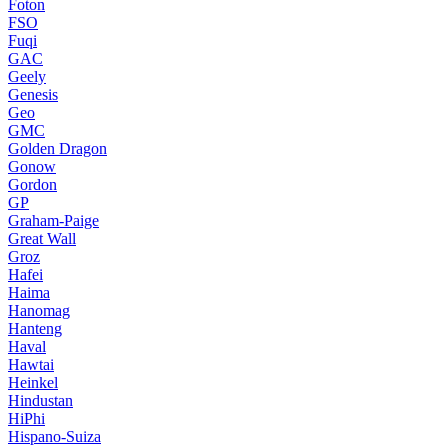
Foton
FSO
Fuqi
GAC
Geely
Genesis
Geo
GMC
Golden Dragon
Gonow
Gordon
GP
Graham-Paige
Great Wall
Groz
Hafei
Haima
Hanomag
Hanteng
Haval
Hawtai
Heinkel
Hindustan
HiPhi
Hispano-Suiza