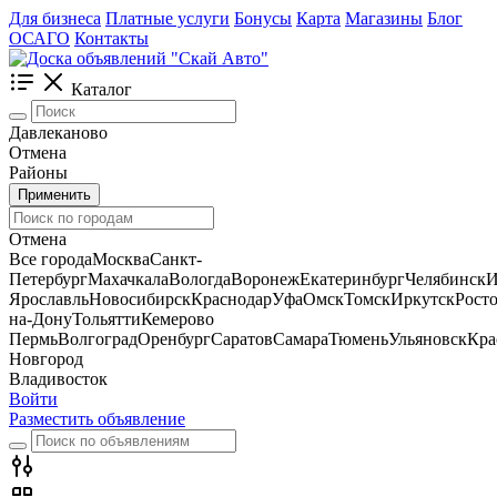
Для бизнеса
Платные услуги
Бонусы
Карта
Магазины
Блог
ОСАГО
Контакты
Каталог
Давлеканово
Отмена
Районы
Применить
Отмена
Все города
Москва
Санкт-
Петербург
Махачкала
Вологда
Воронеж
Екатеринбург
Челябинск
И
Ярославль
Новосибирск
Краснодар
Уфа
Омск
Томск
Иркутск
Росто
на-Дону
Тольятти
Кемерово
Пермь
Волгоград
Оренбург
Саратов
Самара
Тюмень
Ульяновск
Кра
Новгород
Владивосток
Войти
Разместить объявление