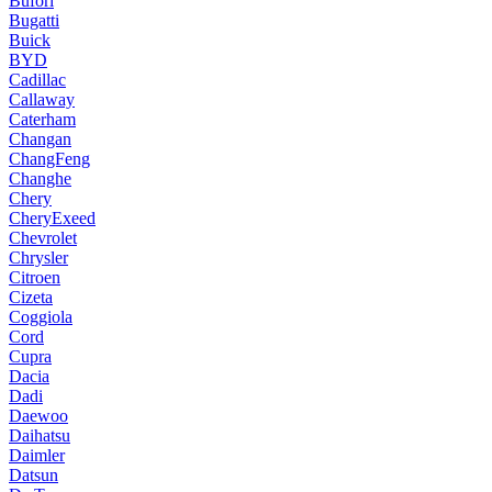
Bufori
Bugatti
Buick
BYD
Cadillac
Callaway
Caterham
Changan
ChangFeng
Changhe
Chery
CheryExeed
Chevrolet
Chrysler
Citroen
Cizeta
Coggiola
Cord
Cupra
Dacia
Dadi
Daewoo
Daihatsu
Daimler
Datsun