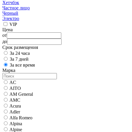
Хетчбэк
Частное лицо
Черный
Электро
VIP
Цена
от
до
Срок размещения
За 24 часа
За 7 дней
За все время
Марка
AC
AITO
AM General
AMC
Acura
Adler
Alfa Romeo
Alpina
Alpine