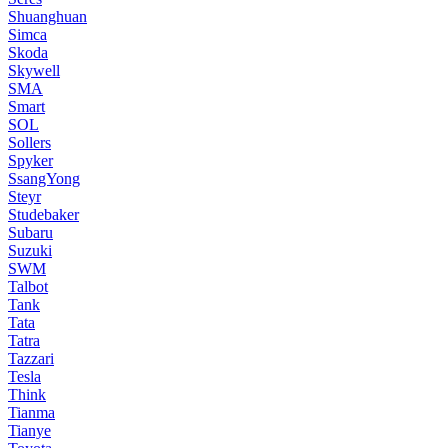
Shuanghuan
Simca
Skoda
Skywell
SMA
Smart
SOL
Sollers
Spyker
SsangYong
Steyr
Studebaker
Subaru
Suzuki
SWM
Talbot
Tank
Tata
Tatra
Tazzari
Tesla
Think
Tianma
Tianye