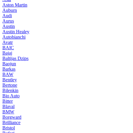
Aston Martin
Auburn
Audi
Aurus
Austin
Austin Healey
Autobianchi
Avatr
BAIC
Bajaj
Baltijas Dzips
Baojun
Barkas
BAW
Bentley
Bertone
Bilenkin
Bio Auto
Bitter
Blaval
BMW
Borgward
Brilliance
Bristol