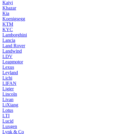
Kaiyi
Khazar
Kia
Koenigsegg
KTM
KYC
Lamborghini
Lancia
Land Rover
Landwind
LDV
Leapmotor
Lexus
Leyland
Lichi
LIFAN
Ligier
Lincoln
Livan
LiXiang
Lotus
LTI
Lucid
Luxgen
Lynk & Co