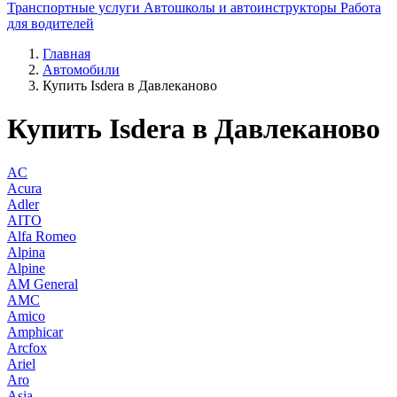
Транспортные услуги
Автошколы и автоинструкторы
Работа
для водителей
Главная
Автомобили
Купить Isdera в Давлеканово
Купить Isdera в Давлеканово
AC
Acura
Adler
AITO
Alfa Romeo
Alpina
Alpine
AM General
AMC
Amico
Amphicar
Arcfox
Ariel
Aro
Asia