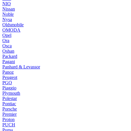
NIO
Nissan
Noble
Nysa
Oldsmobile
OMODA
Opel
Ora
Osca
Oshan
Packard
Pagani
Panhard & Levassor
Panoz
Peugeot
PGO
Piaggio
Plymouth
Polestar
Pontiac
Porsche
Premier
Proton
PUCH
Puma