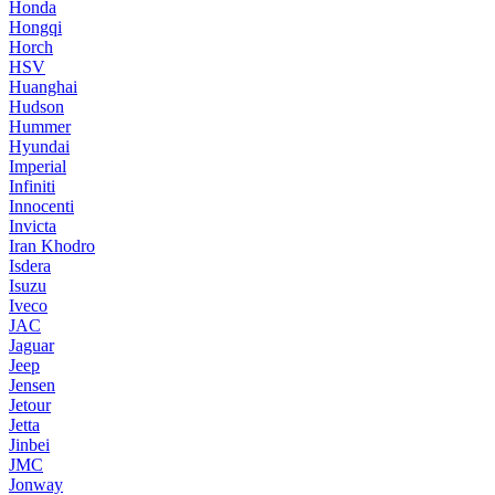
Honda
Hongqi
Horch
HSV
Huanghai
Hudson
Hummer
Hyundai
Imperial
Infiniti
Innocenti
Invicta
Iran Khodro
Isdera
Isuzu
Iveco
JAC
Jaguar
Jeep
Jensen
Jetour
Jetta
Jinbei
JMC
Jonway