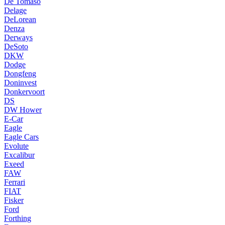
De Tomaso
Delage
DeLorean
Denza
Derways
DeSoto
DKW
Dodge
Dongfeng
Doninvest
Donkervoort
DS
DW Hower
E-Car
Eagle
Eagle Cars
Evolute
Excalibur
Exeed
FAW
Ferrari
FIAT
Fisker
Ford
Forthing