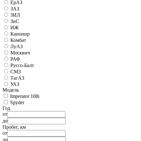
ЕрАЗ
ЗАЗ
ЗИЛ
ЗиС
ИЖ
Канонир
Комбат
ЛуАЗ
Москвич
РАФ
Руссо-Балт
СМЗ
ТагАЗ
УАЗ
Модель
Imperator 108i
Spyder
Год
от
до
Пробег, км
от
до