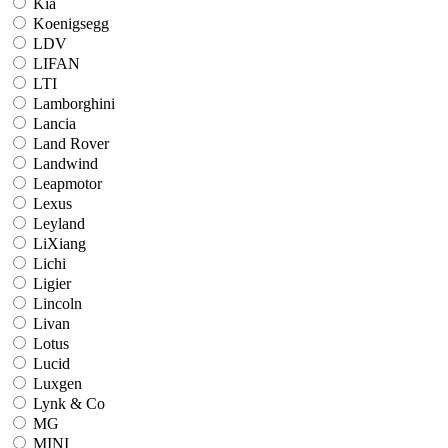
Kia
Koenigsegg
LDV
LIFAN
LTI
Lamborghini
Lancia
Land Rover
Landwind
Leapmotor
Lexus
Leyland
LiXiang
Lichi
Ligier
Lincoln
Livan
Lotus
Lucid
Luxgen
Lynk & Co
MG
MINI