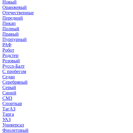
Новый
Оранжевый
Отечественные
Передний
Пикап
Полный
Правый
Пурпурный
РАФ
Робот
Родстер
Розовый
Руссо-Балт
С пробегом
Седан
Серебряный
Серый
Синий
СМЗ
Спорткар
ТагАЗ
Тарга
УАЗ
Универсал
Фиолетовый