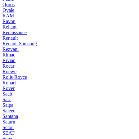
Qoros
Qvale
RAM
Ravon
Reliant
Renaissance
Renault
Renault Samsung
Rezvani
Rimac
Rivian
Rocar
Roewe
Rolls-Royce
Ronart
Rover
Saab
Saic
Saipa
Saleen
Santana
Saturn
Scion
SEAT
Seres