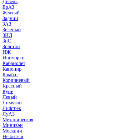
Дизель
ЕрАЗ
Желтый
Задний
ЗАЗ
Зеленый
ЗИЛ
ЗиС
Золотой
ИЖ
Иномарки
Кабриолет
Канонир
Комбат
Коричневый
Красный
Купе
Левый
Лимузин
Лифтбек
ЛуАЗ
Механическая
Минивэн
Москвич
Не битый