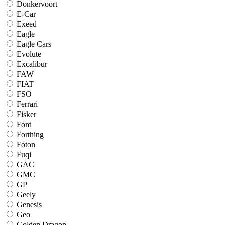
Donkervoort
E-Car
Exeed
Eagle
Eagle Cars
Evolute
Excalibur
FAW
FIAT
FSO
Ferrari
Fisker
Ford
Forthing
Foton
Fuqi
GAC
GMC
GP
Geely
Genesis
Geo
Golden Dragon