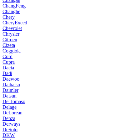
Changan
ChangFeng
Changhe
Chery
CheryExeed
Chevrolet
Chrysler
Citroen
Cizeta
Coggiola
Cord
Cupra
Dacia
Dadi
Daewoo
Daihatsu
Daimler
Datsun
De Tomaso
Delage
DeLorean
Denza
Derways
DeSoto
DKW