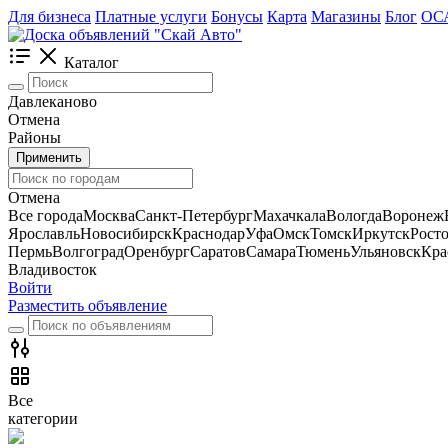
Для бизнеса
Платные услуги
Бонусы
Карта
Магазины
Блог
ОС
Каталог
Давлеканово
Отмена
Районы
Применить
Отмена
Все города
Москва
Санкт-Петербург
Махачкала
Вологда
Воронеж
Ярославль
Новосибирск
Краснодар
Уфа
Омск
Томск
Иркутск
Рост
Пермь
Волгоград
Оренбург
Саратов
Самара
Тюмень
Ульяновск
Кра
Владивосток
Войти
Разместить объявление
Все
категории