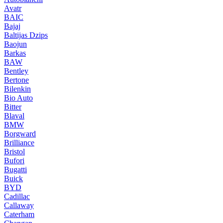
Avatr
BAIC
Bajaj
Baltijas Dzips
Baojun
Barkas
BAW
Bentley
Bertone
Bilenkin
Bio Auto
Bitter
Blaval
BMW
Borgward
Brilliance
Bristol
Bufori
Bugatti
Buick
BYD
Cadillac
Callaway
Caterham