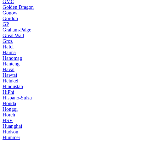
GMC
Golden Dragon
Gonow
Gordon
GP
Graham-Paige
Great Wall
Groz
Hafei
Haima
Hanomag
Hanteng
Haval
Hawtai
Heinkel
Hindustan
HiPhi
Hispano-Suiza
Honda
Hongqi
Horch
HSV
Huanghai
Hudson
Hummer