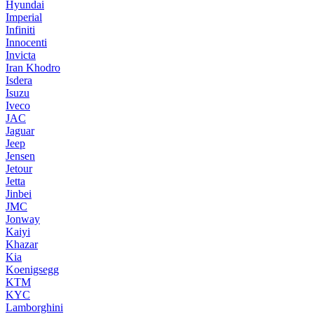
Hyundai
Imperial
Infiniti
Innocenti
Invicta
Iran Khodro
Isdera
Isuzu
Iveco
JAC
Jaguar
Jeep
Jensen
Jetour
Jetta
Jinbei
JMC
Jonway
Kaiyi
Khazar
Kia
Koenigsegg
KTM
KYC
Lamborghini