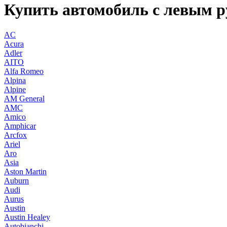
Купить автомобиль с левым р
AC
Acura
Adler
AITO
Alfa Romeo
Alpina
Alpine
AM General
AMC
Amico
Amphicar
Arcfox
Ariel
Aro
Asia
Aston Martin
Auburn
Audi
Aurus
Austin
Austin Healey
Autobianchi