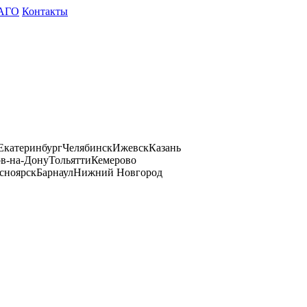
АГО
Контакты
Екатеринбург
Челябинск
Ижевск
Казань
ов-на-Дону
Тольятти
Кемерово
сноярск
Барнаул
Нижний Новгород