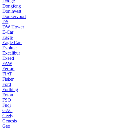
Dodge
Dongfeng
Doninvest
Donkervoort
DS
DW Hower
E-Car
Eagle
Eagle Cars
Evolute
Excalibur
Exeed
FAW
Ferrari
FIAT
Fisker
Ford
Forthing
Foton
FSO
Fuqi
GAC
Geely
Genesis
Geo