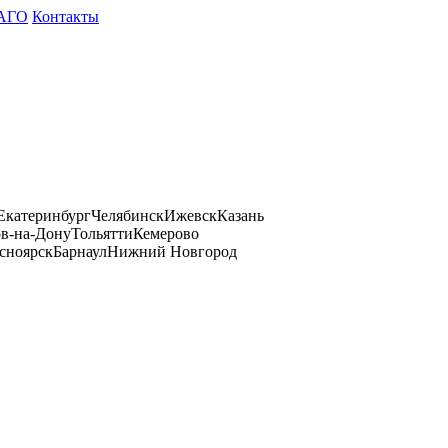
АГО
Контакты
Екатеринбург
Челябинск
Ижевск
Казань
ов-на-Дону
Тольятти
Кемерово
сноярск
Барнаул
Нижний Новгород