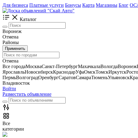
Для бизнеса
Платные услуги
Бонусы
Карта
Магазины
Блог
ОС
Каталог
Воронеж
Отмена
Районы
Применить
Отмена
Все города
Москва
Санкт-Петербург
Махачкала
Вологда
Воронеж
Ярославль
Новосибирск
Краснодар
Уфа
Омск
Томск
Иркутск
Рост
Пермь
Волгоград
Оренбург
Саратов
Самара
Тюмень
Ульяновск
Кра
Владивосток
Войти
Разместить объявление
Все
категории