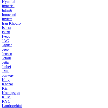
Hyundai
Imperial
Infiniti
Innocenti
Invicta
Iran Khodro
Isdera
Isuzu
Iveco
JAC
Jaguar
Jeep
Jensen
Jetour
Jetta
Jinbei
JMC
Jonway
Kaiyi
Khazar
Kia
Koenigsegg
KTM
KYC
Lamborghini