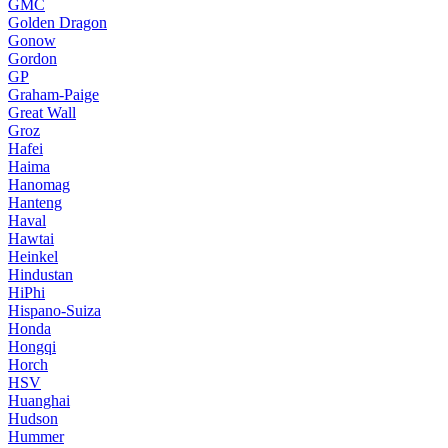
GMC
Golden Dragon
Gonow
Gordon
GP
Graham-Paige
Great Wall
Groz
Hafei
Haima
Hanomag
Hanteng
Haval
Hawtai
Heinkel
Hindustan
HiPhi
Hispano-Suiza
Honda
Hongqi
Horch
HSV
Huanghai
Hudson
Hummer