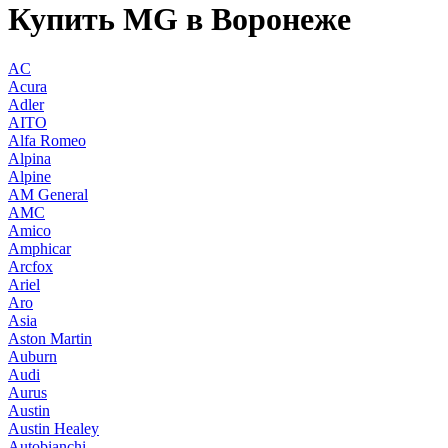
Купить MG в Воронеже
AC
Acura
Adler
AITO
Alfa Romeo
Alpina
Alpine
AM General
AMC
Amico
Amphicar
Arcfox
Ariel
Aro
Asia
Aston Martin
Auburn
Audi
Aurus
Austin
Austin Healey
Autobianchi