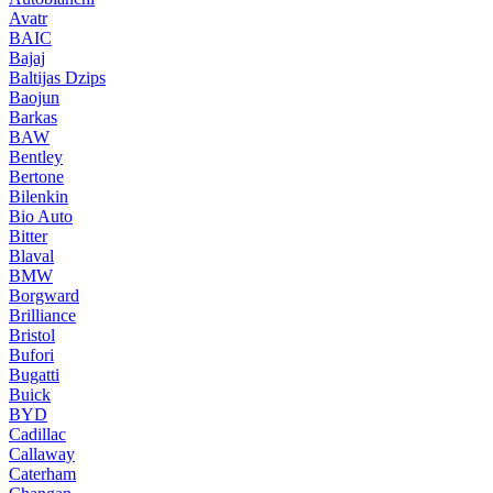
Avatr
BAIC
Bajaj
Baltijas Dzips
Baojun
Barkas
BAW
Bentley
Bertone
Bilenkin
Bio Auto
Bitter
Blaval
BMW
Borgward
Brilliance
Bristol
Bufori
Bugatti
Buick
BYD
Cadillac
Callaway
Caterham