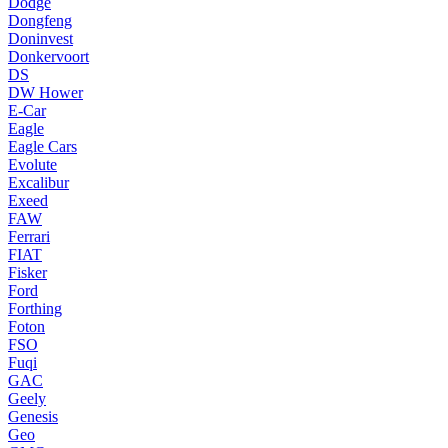
Dodge
Dongfeng
Doninvest
Donkervoort
DS
DW Hower
E-Car
Eagle
Eagle Cars
Evolute
Excalibur
Exeed
FAW
Ferrari
FIAT
Fisker
Ford
Forthing
Foton
FSO
Fuqi
GAC
Geely
Genesis
Geo