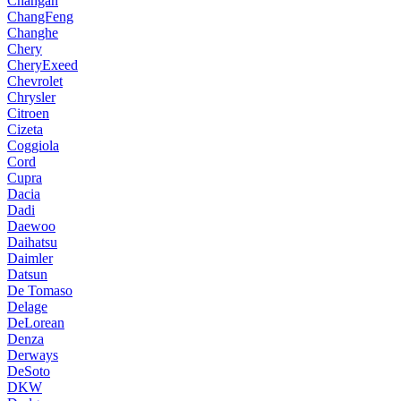
Changan
ChangFeng
Changhe
Chery
CheryExeed
Chevrolet
Chrysler
Citroen
Cizeta
Coggiola
Cord
Cupra
Dacia
Dadi
Daewoo
Daihatsu
Daimler
Datsun
De Tomaso
Delage
DeLorean
Denza
Derways
DeSoto
DKW