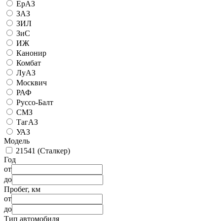
ЕрАЗ
ЗАЗ
ЗИЛ
ЗиС
ИЖ
Канонир
Комбат
ЛуАЗ
Москвич
РАФ
Руссо-Балт
СМЗ
ТагАЗ
УАЗ
Модель
21541 (Сталкер)
Год
от
до
Пробег, км
от
до
Тип автомобиля