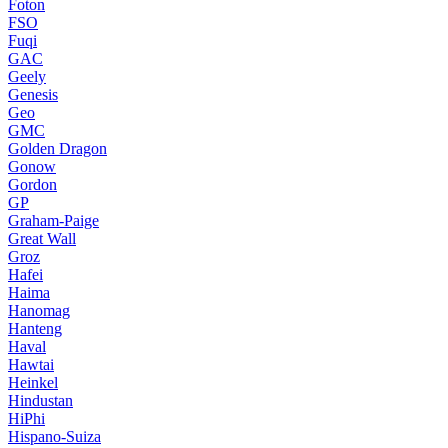
Foton
FSO
Fuqi
GAC
Geely
Genesis
Geo
GMC
Golden Dragon
Gonow
Gordon
GP
Graham-Paige
Great Wall
Groz
Hafei
Haima
Hanomag
Hanteng
Haval
Hawtai
Heinkel
Hindustan
HiPhi
Hispano-Suiza