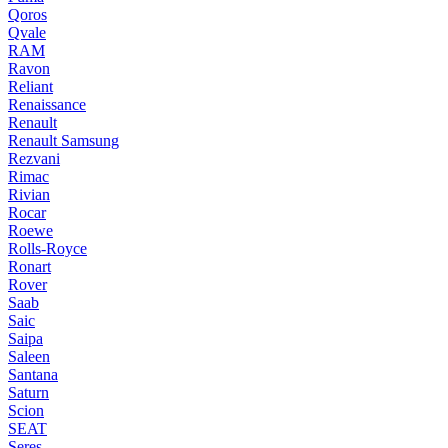
Qoros
Qvale
RAM
Ravon
Reliant
Renaissance
Renault
Renault Samsung
Rezvani
Rimac
Rivian
Rocar
Roewe
Rolls-Royce
Ronart
Rover
Saab
Saic
Saipa
Saleen
Santana
Saturn
Scion
SEAT
Seres