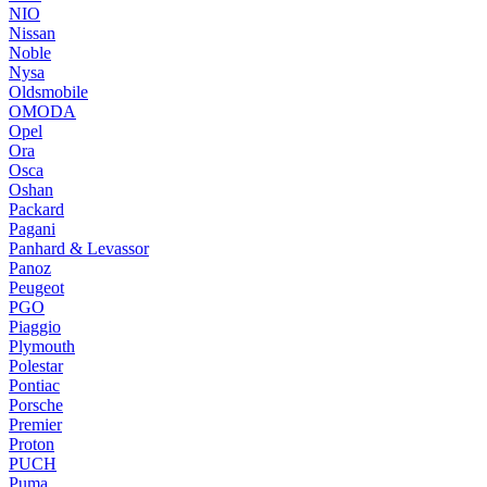
NIO
Nissan
Noble
Nysa
Oldsmobile
OMODA
Opel
Ora
Osca
Oshan
Packard
Pagani
Panhard & Levassor
Panoz
Peugeot
PGO
Piaggio
Plymouth
Polestar
Pontiac
Porsche
Premier
Proton
PUCH
Puma