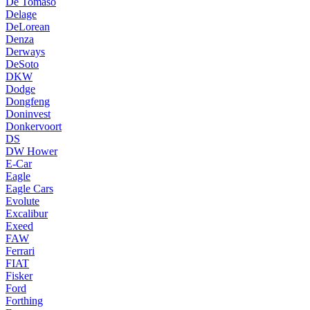
De Tomaso
Delage
DeLorean
Denza
Derways
DeSoto
DKW
Dodge
Dongfeng
Doninvest
Donkervoort
DS
DW Hower
E-Car
Eagle
Eagle Cars
Evolute
Excalibur
Exeed
FAW
Ferrari
FIAT
Fisker
Ford
Forthing