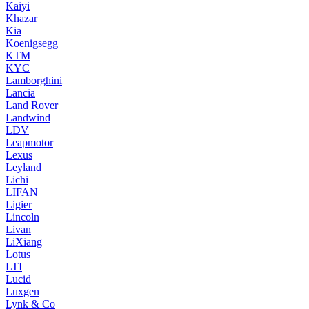
Kaiyi
Khazar
Kia
Koenigsegg
KTM
KYC
Lamborghini
Lancia
Land Rover
Landwind
LDV
Leapmotor
Lexus
Leyland
Lichi
LIFAN
Ligier
Lincoln
Livan
LiXiang
Lotus
LTI
Lucid
Luxgen
Lynk & Co