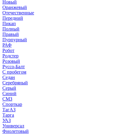
Новый
Оранжевый
Отечественные
Передний
Пикап
Полный
Правый
Пурпурный
РАФ
Робот
Родстер
Розовый
Руссо-Балт
С пробегом
Седан
Серебряный
Серый
Синий
СМЗ
Спорткар
ТагАЗ
Тарга
УАЗ
Универсал
Фиолетовый