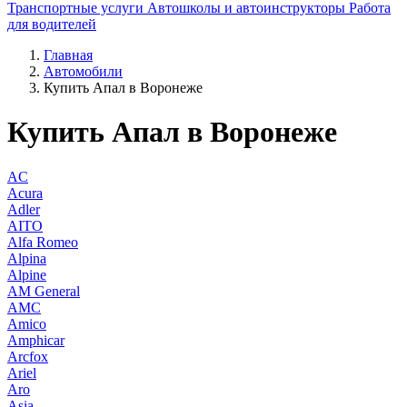
Транспортные услуги
Автошколы и автоинструкторы
Работа
для водителей
Главная
Автомобили
Купить Апал в Воронеже
Купить Апал в Воронеже
AC
Acura
Adler
AITO
Alfa Romeo
Alpina
Alpine
AM General
AMC
Amico
Amphicar
Arcfox
Ariel
Aro
Asia