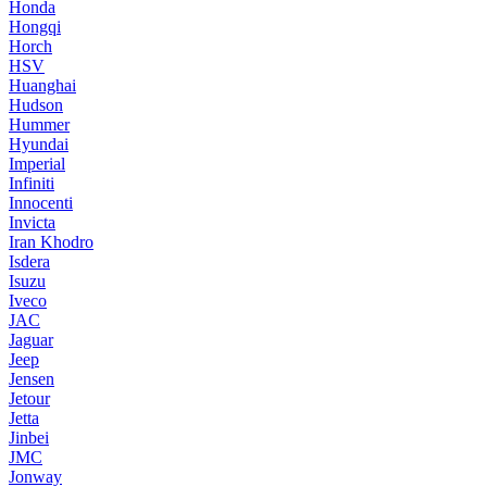
Honda
Hongqi
Horch
HSV
Huanghai
Hudson
Hummer
Hyundai
Imperial
Infiniti
Innocenti
Invicta
Iran Khodro
Isdera
Isuzu
Iveco
JAC
Jaguar
Jeep
Jensen
Jetour
Jetta
Jinbei
JMC
Jonway