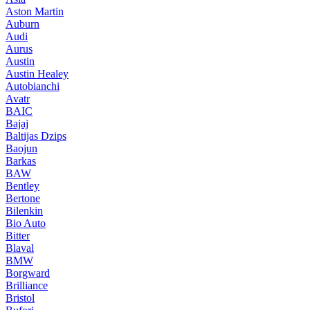
Aston Martin
Auburn
Audi
Aurus
Austin
Austin Healey
Autobianchi
Avatr
BAIC
Bajaj
Baltijas Dzips
Baojun
Barkas
BAW
Bentley
Bertone
Bilenkin
Bio Auto
Bitter
Blaval
BMW
Borgward
Brilliance
Bristol