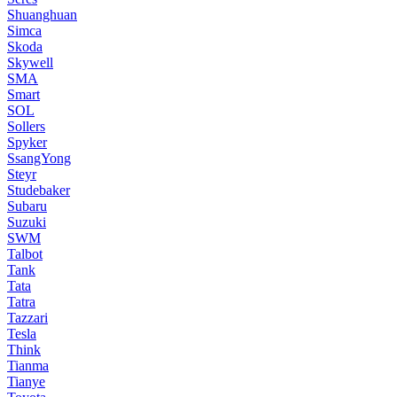
Shuanghuan
Simca
Skoda
Skywell
SMA
Smart
SOL
Sollers
Spyker
SsangYong
Steyr
Studebaker
Subaru
Suzuki
SWM
Talbot
Tank
Tata
Tatra
Tazzari
Tesla
Think
Tianma
Tianye