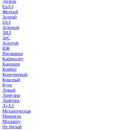
Дизель
ЕрАЗ
Желтый
Задний
ЗАЗ
Зеленый
ЗИЛ
ЗиС
Золотой
ИЖ
Иномарки
Кабриолет
Канонир
Комбат
Коричневый
Красный
Купе
Левый
Лимузин
Лифтбек
ЛуАЗ
Механическая
Минивэн
Москвич
Не битый