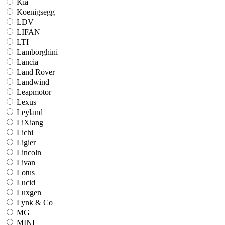
Kia
Koenigsegg
LDV
LIFAN
LTI
Lamborghini
Lancia
Land Rover
Landwind
Leapmotor
Lexus
Leyland
LiXiang
Lichi
Ligier
Lincoln
Livan
Lotus
Lucid
Luxgen
Lynk & Co
MG
MINI