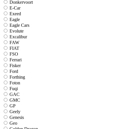
Donkervoort
E-Car
Exeed
Eagle
Eagle Cars
Evolute
Excalibur
FAW
FIAT
FSO
Ferrari
Fisker
Ford
Forthing
Foton
Fuqi
GAC
GMC
GP
Geely
Genesis
Geo
Golden Dragon