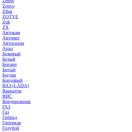
Zenos
Zenvo
Zibar
ZOTYE
Zuk
ZX
Автокам
Автомат
Автосалон
Апал
Бежевый
Белый
Бензин
Битый
Богдан
Бордовый
ВАЗ (LADA)
Вариатор
ВИС
Внедорожник
ГАЗ
Газ
Гибрид
Гиперкар
Голубой