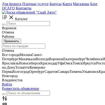
Для бизнеса
Платные услуги
Бонусы
Карта
Магазины
Блог
ОСАГО
Контакты
Каталог
Воронеж
Отмена
Районы
Применить
Отмена
Все города
Москва
Санкт-
Петербург
Махачкала
Вологда
Воронеж
Екатеринбург
Челябинск
И
Ярославль
Новосибирск
Краснодар
Уфа
Омск
Томск
Иркутск
Росто
на-Дону
Тольятти
Кемерово
Пермь
Волгоград
Оренбург
Саратов
Самара
Тюмень
Ульяновск
Кра
Новгород
Владивосток
Войти
Разместить объявление