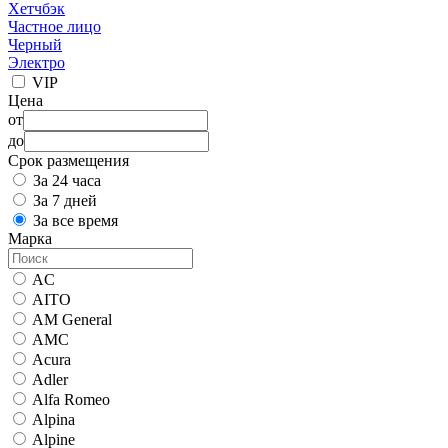
Хетчбэк
Частное лицо
Черный
Электро
VIP
Цена
от
до
Срок размещения
За 24 часа
За 7 дней
За все время
Марка
AC
AITO
AM General
AMC
Acura
Adler
Alfa Romeo
Alpina
Alpine