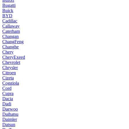
Bufori
Bugatti
Buick
BYD
Cadillac
Callaway
Caterham
Changan
ChangFeng
Changhe
Chery
CheryExeed
Chevrolet
Chrysler
Citroen
Cizeta
Coggiola
Cord
Cupra
Dacia
Dadi
Daewoo
Daihatsu
Daimler
Datsun