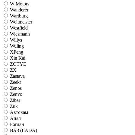
W Motors
Wanderer
Wartburg
Weltmeister
Westfield
Wiesmann
Willys
Wuling
XPeng
Xin Kai
ZOTYE
ZX
Zastava
Zeekr
Zenos
Zenvo
Zibar
Zuk
Автокам
Апал
Богдан
ВАЗ (LADA)