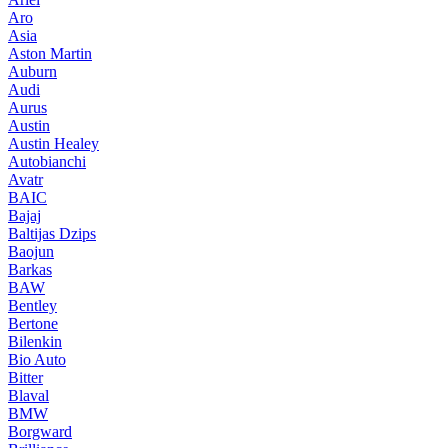
Aro
Asia
Aston Martin
Auburn
Audi
Aurus
Austin
Austin Healey
Autobianchi
Avatr
BAIC
Bajaj
Baltijas Dzips
Baojun
Barkas
BAW
Bentley
Bertone
Bilenkin
Bio Auto
Bitter
Blaval
BMW
Borgward