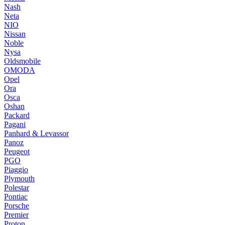
Nash
Neta
NIO
Nissan
Noble
Nysa
Oldsmobile
OMODA
Opel
Ora
Osca
Oshan
Packard
Pagani
Panhard & Levassor
Panoz
Peugeot
PGO
Piaggio
Plymouth
Polestar
Pontiac
Porsche
Premier
Proton