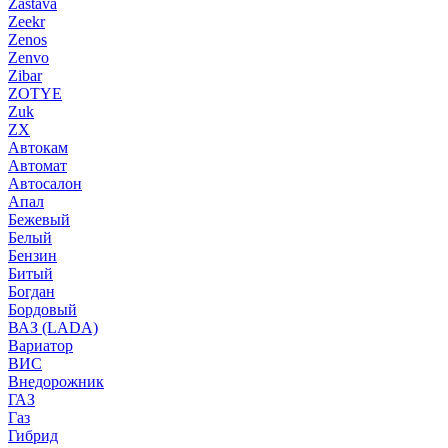
Zastava
Zeekr
Zenos
Zenvo
Zibar
ZOTYE
Zuk
ZX
Автокам
Автомат
Автосалон
Апал
Бежевый
Белый
Бензин
Битый
Богдан
Бордовый
ВАЗ (LADA)
Вариатор
ВИС
Внедорожник
ГАЗ
Газ
Гибрид