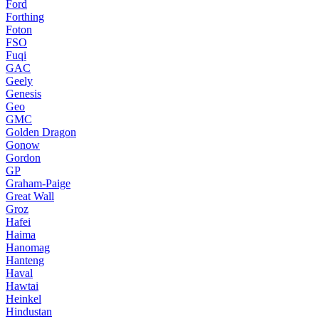
Ford
Forthing
Foton
FSO
Fuqi
GAC
Geely
Genesis
Geo
GMC
Golden Dragon
Gonow
Gordon
GP
Graham-Paige
Great Wall
Groz
Hafei
Haima
Hanomag
Hanteng
Haval
Hawtai
Heinkel
Hindustan