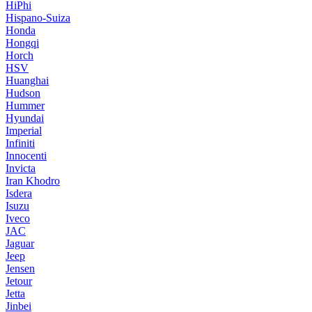
HiPhi
Hispano-Suiza
Honda
Hongqi
Horch
HSV
Huanghai
Hudson
Hummer
Hyundai
Imperial
Infiniti
Innocenti
Invicta
Iran Khodro
Isdera
Isuzu
Iveco
JAC
Jaguar
Jeep
Jensen
Jetour
Jetta
Jinbei