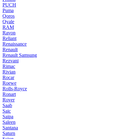
PUCH
Puma
Qoros
Qvale
RAM
Ravon
Reliant
Renaissance
Renault
Renault Samsung
Rezvani
Rimac
Rivian
Rocar
Roewe
Rolls-Royce
Ronart
Rover
Saab
Saic
Saipa
Saleen
Santana
Saturn
Scion