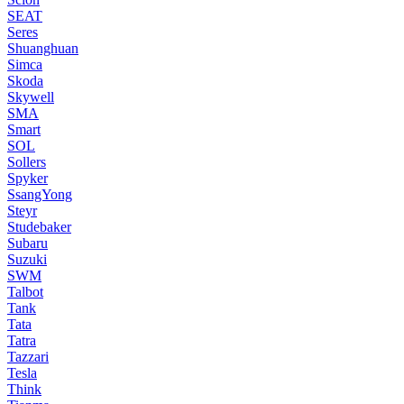
SEAT
Seres
Shuanghuan
Simca
Skoda
Skywell
SMA
Smart
SOL
Sollers
Spyker
SsangYong
Steyr
Studebaker
Subaru
Suzuki
SWM
Talbot
Tank
Tata
Tatra
Tazzari
Tesla
Think