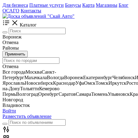
Для бизнеса
Платные услуги
Бонусы
Карта
Магазины
Блог
ОСАГО
Контакты
Каталог
Воронеж
Отмена
Районы
Применить
Отмена
Все города
Москва
Санкт-
Петербург
Махачкала
Вологда
Воронеж
Екатеринбург
Челябинск
И
Ярославль
Новосибирск
Краснодар
Уфа
Омск
Томск
Иркутск
Росто
на-Дону
Тольятти
Кемерово
Пермь
Волгоград
Оренбург
Саратов
Самара
Тюмень
Ульяновск
Кра
Новгород
Владивосток
Войти
Разместить объявление