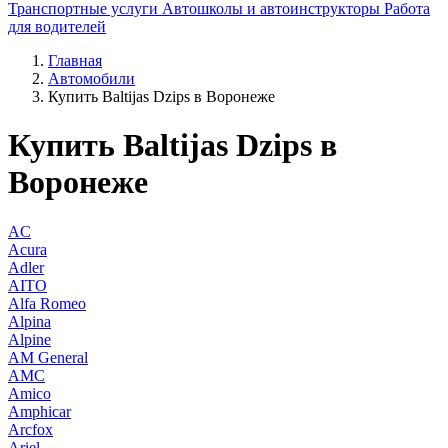
Транспортные услуги
Автошколы и автоинструкторы
Работа
для водителей
Главная
Автомобили
Купить Baltijas Dzips в Воронеже
Купить Baltijas Dzips в
Воронеже
AC
Acura
Adler
AITO
Alfa Romeo
Alpina
Alpine
AM General
AMC
Amico
Amphicar
Arcfox
Ariel