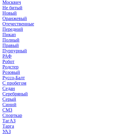
Москвич
Не битый
Новый
Оранжевый
Отечественные
Передний
Пикап
Полный
Правый
Пурпурный
РАФ
Робот
Родстер
Розовый
Руссо-Балт
С пробегом
Седан
Серебряный
Серый
Синий
СМЗ
Спорткар
ТагАЗ
Тарга
УАЗ