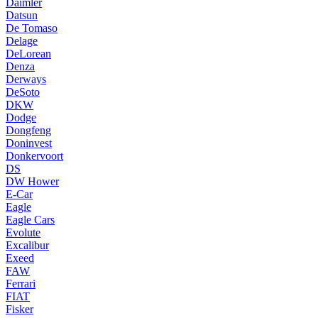
Daimler
Datsun
De Tomaso
Delage
DeLorean
Denza
Derways
DeSoto
DKW
Dodge
Dongfeng
Doninvest
Donkervoort
DS
DW Hower
E-Car
Eagle
Eagle Cars
Evolute
Excalibur
Exeed
FAW
Ferrari
FIAT
Fisker