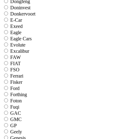
Dongfeng
Doninvest
Donkervoort
E-Car
Exeed
Eagle
Eagle Cars
Evolute
Excalibur
FAW
FIAT
FSO
Ferrari
Fisker
Ford
Forthing
Foton
Fuqi
GAC
GMC
GP
Geely
Genesis