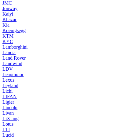
JMC
Jonway
Kaiyi
Khazar
Kia
Koenigsegg
KTM
KYC
Lamborghini
Lancia
Land Rover
Landwind
LDV
Leapmotor
Lexus
Leyland
Lichi
LIFAN
Ligier
Lincoln
Livan
LiXiang
Lotus
LTI
Lucid