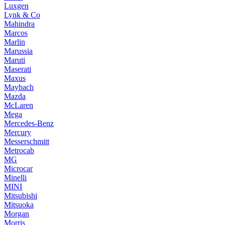
Luxgen
Lynk & Co
Mahindra
Marcos
Marlin
Marussia
Maruti
Maserati
Maxus
Maybach
Mazda
McLaren
Mega
Mercedes-Benz
Mercury
Messerschmitt
Metrocab
MG
Microcar
Minelli
MINI
Mitsubishi
Mitsuoka
Morgan
Morris