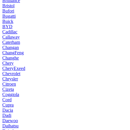
Brilliance
Bristol
Bufori
Bugatti
Buick
BYD
Cadillac
Callaway
Caterham
Changan
ChangFeng
Changhe
Chery
CheryExeed
Chevrolet
Chrysler
Citroen
Cizeta
Coggiola
Cord
Cupra
Dacia
Dadi
Daewoo
Daihatsu