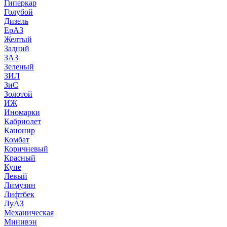
Гиперкар
Голубой
Дизель
ЕрАЗ
Желтый
Задний
ЗАЗ
Зеленый
ЗИЛ
ЗиС
Золотой
ИЖ
Иномарки
Кабриолет
Канонир
Комбат
Коричневый
Красный
Купе
Левый
Лимузин
Лифтбек
ЛуАЗ
Механическая
Минивэн