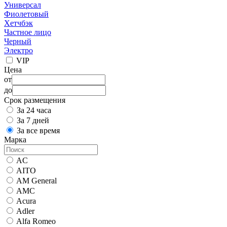
Универсал
Фиолетовый
Хетчбэк
Частное лицо
Черный
Электро
VIP
Цена
от
до
Срок размещения
За 24 часа
За 7 дней
За все время
Марка
AC
AITO
AM General
AMC
Acura
Adler
Alfa Romeo