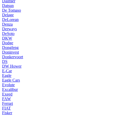
Daimler
Datsun
De Tomaso
Delage
DeLorean
Denza
Derways
DeSoto
DKW
Dodge
Dongfeng
Doninvest
Donkervoort
DS
DW Hower
E-Car
Eagle
Eagle Cars
Evolute
Excalibur
Exeed
FAW
Ferrari
FIAT
Fisker