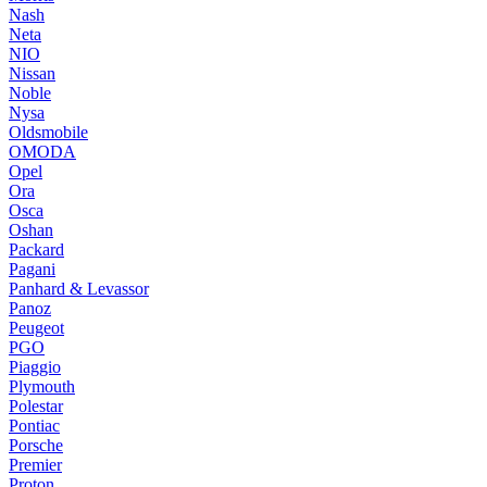
Nash
Neta
NIO
Nissan
Noble
Nysa
Oldsmobile
OMODA
Opel
Ora
Osca
Oshan
Packard
Pagani
Panhard & Levassor
Panoz
Peugeot
PGO
Piaggio
Plymouth
Polestar
Pontiac
Porsche
Premier
Proton