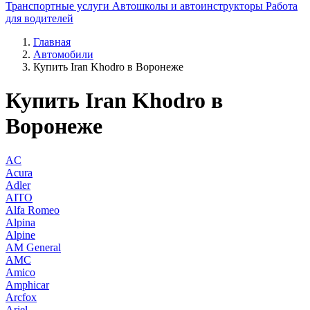
Транспортные услуги
Автошколы и автоинструкторы
Работа
для водителей
Главная
Автомобили
Купить Iran Khodro в Воронеже
Купить Iran Khodro в
Воронеже
AC
Acura
Adler
AITO
Alfa Romeo
Alpina
Alpine
AM General
AMC
Amico
Amphicar
Arcfox
Ariel