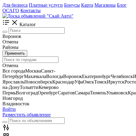
Для бизнеса
Платные услуги
Бонусы
Карта
Магазины
Блог
ОСАГО
Контакты
Каталог
Воронеж
Отмена
Районы
Применить
Отмена
Все города
Москва
Санкт-
Петербург
Махачкала
Вологда
Воронеж
Екатеринбург
Челябинск
И
Ярославль
Новосибирск
Краснодар
Уфа
Омск
Томск
Иркутск
Росто
на-Дону
Тольятти
Кемерово
Пермь
Волгоград
Оренбург
Саратов
Самара
Тюмень
Ульяновск
Кра
Новгород
Владивосток
Войти
Разместить объявление