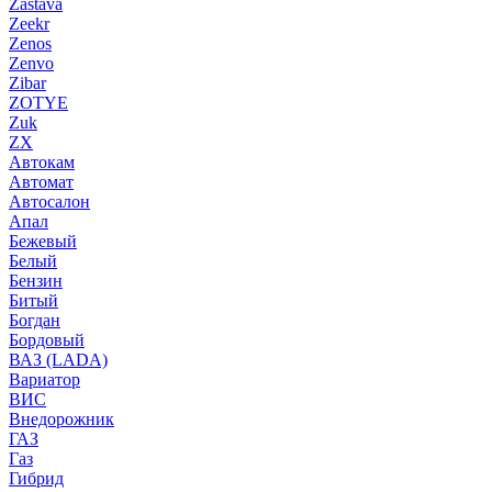
Zastava
Zeekr
Zenos
Zenvo
Zibar
ZOTYE
Zuk
ZX
Автокам
Автомат
Автосалон
Апал
Бежевый
Белый
Бензин
Битый
Богдан
Бордовый
ВАЗ (LADA)
Вариатор
ВИС
Внедорожник
ГАЗ
Газ
Гибрид