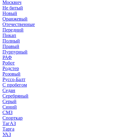
Москвич
Не битый
Новый
Оранжевый
Отечественные
Передний
Пикап
Полный
Правый
Пурпурный
РАФ
Робот
Родстер
Розовый
Руссо-Балт
С пробегом
Седан
Серебряный
Серый
Синий
СМЗ
Спорткар
ТагАЗ
Тарга
УАЗ