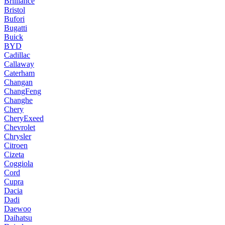
Brilliance
Bristol
Bufori
Bugatti
Buick
BYD
Cadillac
Callaway
Caterham
Changan
ChangFeng
Changhe
Chery
CheryExeed
Chevrolet
Chrysler
Citroen
Cizeta
Coggiola
Cord
Cupra
Dacia
Dadi
Daewoo
Daihatsu