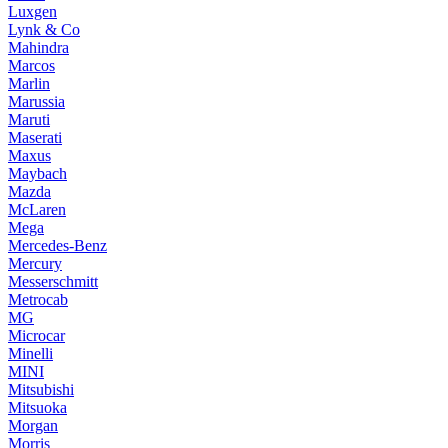
Luxgen
Lynk & Co
Mahindra
Marcos
Marlin
Marussia
Maruti
Maserati
Maxus
Maybach
Mazda
McLaren
Mega
Mercedes-Benz
Mercury
Messerschmitt
Metrocab
MG
Microcar
Minelli
MINI
Mitsubishi
Mitsuoka
Morgan
Morris