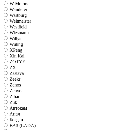
W Motors
Wanderer
Wartburg
Weltmeister
Westfield
Wiesmann
Willys
Wuling
XPeng
Xin Kai
ZOTYE
ZX
Zastava
Zeekr
Zenos
Zenvo
Zibar
Zuk
Автокам
Апал
Богдан
ВАЗ (LADA)