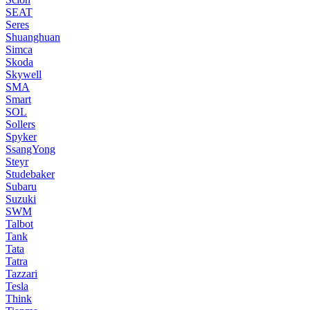
SEAT
Seres
Shuanghuan
Simca
Skoda
Skywell
SMA
Smart
SOL
Sollers
Spyker
SsangYong
Steyr
Studebaker
Subaru
Suzuki
SWM
Talbot
Tank
Tata
Tatra
Tazzari
Tesla
Think