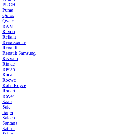
PUCH
Puma
Qoros
Qvale
RAM
Ravon
Reliant
Renaissance
Renault
Renault Samsung
Rezvani
Rimac
Rivian
Rocar
Roewe
Rolls-Royce
Ronart
Rover
Saab
Saic
Saipa
Saleen
Santana
Saturn
Scion