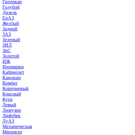
Гиперкар
Голубой
Дизель
ЕрАЗ
Желтый
Задний
ЗАЗ
Зеленый
ЗИЛ
ЗиС
Золотой
ИЖ
Иномарки
Кабриолет
Канонир
Комбат
Коричневый
Красный
Купе
Левый
Лимузин
Лифтбек
ЛуАЗ
Механическая
Минивэн