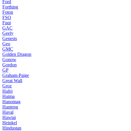
Ford
Forthing
Foton
FSO
Fuqi
GAC
Geely
Genesis
Geo
GMC
Golden Dragon
Gonow
Gordon
GP
Graham-Paige
Great Wall
Groz
Hafei
Haima
Hanomag
Hanteng
Haval
Hawtai
Heinkel
Hindustan