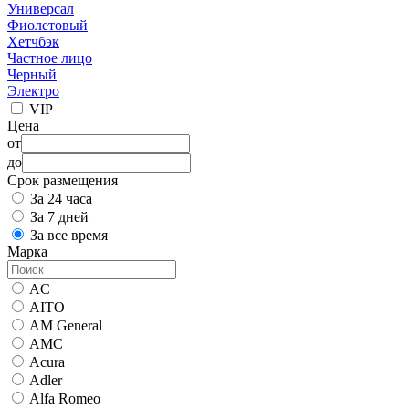
Универсал
Фиолетовый
Хетчбэк
Частное лицо
Черный
Электро
VIP
Цена
от
до
Срок размещения
За 24 часа
За 7 дней
За все время
Марка
AC
AITO
AM General
AMC
Acura
Adler
Alfa Romeo