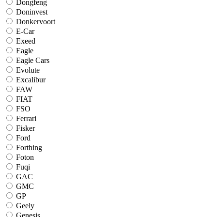
Dongfeng
Doninvest
Donkervoort
E-Car
Exeed
Eagle
Eagle Cars
Evolute
Excalibur
FAW
FIAT
FSO
Ferrari
Fisker
Ford
Forthing
Foton
Fuqi
GAC
GMC
GP
Geely
Genesis