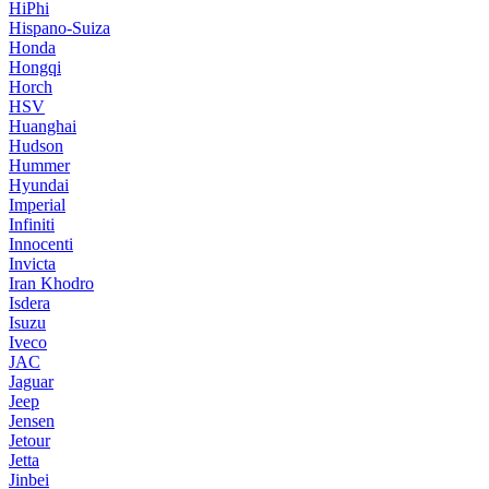
HiPhi
Hispano-Suiza
Honda
Hongqi
Horch
HSV
Huanghai
Hudson
Hummer
Hyundai
Imperial
Infiniti
Innocenti
Invicta
Iran Khodro
Isdera
Isuzu
Iveco
JAC
Jaguar
Jeep
Jensen
Jetour
Jetta
Jinbei