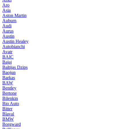
Aro
Asia
Aston Martin
Auburn
Audi
Aurus
Austin
Austin Healey
Autobianchi
Avatr
BAIC
Bajaj
Baltijas Dzips
Baojun
Barkas
BAW
Bentley
Bertone
Bilenkin
Bio Auto
Bitter
Blaval
BMW
Borgward