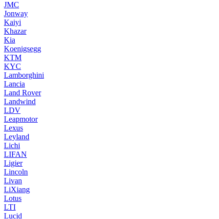
JMC
Jonway
Kaiyi
Khazar
Kia
Koenigsegg
KTM
KYC
Lamborghini
Lancia
Land Rover
Landwind
LDV
Leapmotor
Lexus
Leyland
Lichi
LIFAN
Ligier
Lincoln
Livan
LiXiang
Lotus
LTI
Lucid