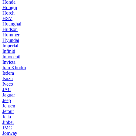
Honda
Hongqi
Horch
HSV
Huanghai
Hudson
Hummer
Hyundai
Imperial
Infiniti
Innocenti
Invicta
Iran Khodro
Isdera
Isuzu
Iveco
JAC
Jaguar
Jeep
Jensen
Jetour
Jetta
Jinbei
JMC
Jonway