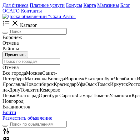
Для бизнеса
Платные услуги
Бонусы
Карта
Магазины
Блог
ОСАГО
Контакты
Каталог
Воронеж
Отмена
Районы
Применить
Отмена
Все города
Москва
Санкт-
Петербург
Махачкала
Вологда
Воронеж
Екатеринбург
Челябинск
И
Ярославль
Новосибирск
Краснодар
Уфа
Омск
Томск
Иркутск
Росто
на-Дону
Тольятти
Кемерово
Пермь
Волгоград
Оренбург
Саратов
Самара
Тюмень
Ульяновск
Кра
Новгород
Владивосток
Войти
Разместить объявление