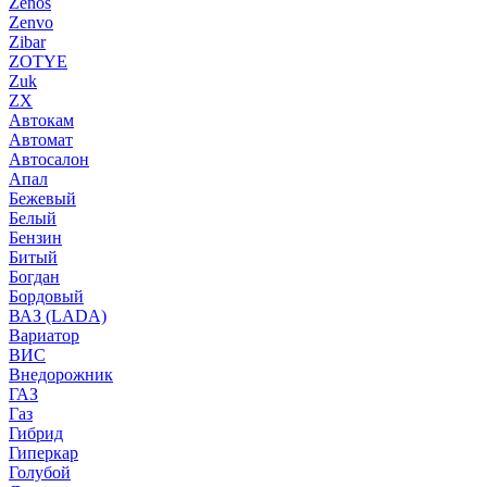
Zenos
Zenvo
Zibar
ZOTYE
Zuk
ZX
Автокам
Автомат
Автосалон
Апал
Бежевый
Белый
Бензин
Битый
Богдан
Бордовый
ВАЗ (LADA)
Вариатор
ВИС
Внедорожник
ГАЗ
Газ
Гибрид
Гиперкар
Голубой