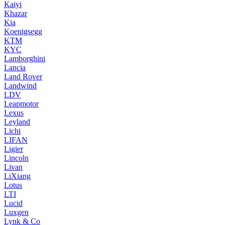
Kaiyi
Khazar
Kia
Koenigsegg
KTM
KYC
Lamborghini
Lancia
Land Rover
Landwind
LDV
Leapmotor
Lexus
Leyland
Lichi
LIFAN
Ligier
Lincoln
Livan
LiXiang
Lotus
LTI
Lucid
Luxgen
Lynk & Co