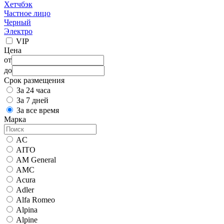
Хетчбэк
Частное лицо
Черный
Электро
VIP
Цена
от
до
Срок размещения
За 24 часа
За 7 дней
За все время
Марка
AC
AITO
AM General
AMC
Acura
Adler
Alfa Romeo
Alpina
Alpine