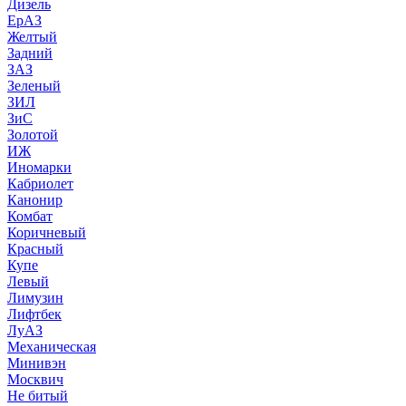
Дизель
ЕрАЗ
Желтый
Задний
ЗАЗ
Зеленый
ЗИЛ
ЗиС
Золотой
ИЖ
Иномарки
Кабриолет
Канонир
Комбат
Коричневый
Красный
Купе
Левый
Лимузин
Лифтбек
ЛуАЗ
Механическая
Минивэн
Москвич
Не битый