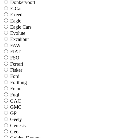
Donkervoort
E-Car
Exeed
Eagle
Eagle Cars
Evolute
Excalibur
FAW
FIAT
FSO
Ferrari
Fisker
Ford
Forthing
Foton
Fuqi
GAC
GMC
GP
Geely
Genesis
Geo
Golden Dragon