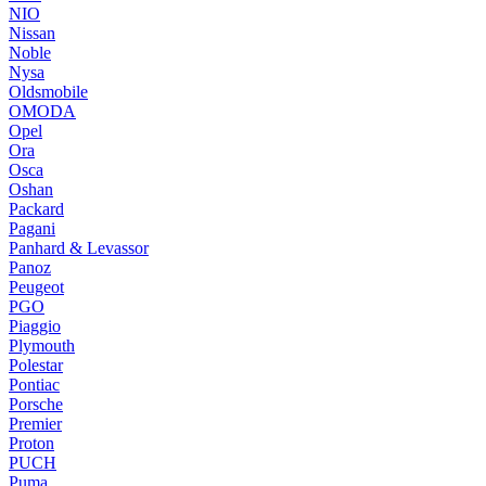
NIO
Nissan
Noble
Nysa
Oldsmobile
OMODA
Opel
Ora
Osca
Oshan
Packard
Pagani
Panhard & Levassor
Panoz
Peugeot
PGO
Piaggio
Plymouth
Polestar
Pontiac
Porsche
Premier
Proton
PUCH
Puma