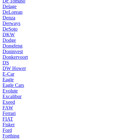
De Tomaso
Delage
DeLorean
Denza
Derways
DeSoto
DKW
Dodge
Dongfeng
Doninvest
Donkervoort
DS
DW Hower
E-Car
Eagle
Eagle Cars
Evolute
Excalibur
Exeed
FAW
Ferrari
FIAT
Fisker
Ford
Forthing