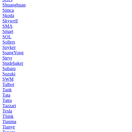
Shuanghuan
Simca
Skoda
Skywell
SMA
Smart
SOL
Sollers
Spyker
SsangYong
Steyr
Studebaker
Subaru
Suzuki
SWM
Talbot
Tank
Tata
Tatra
Tazzari
Tesla
Think
Tianma
Tianye