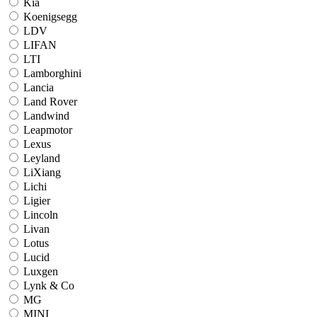
Kia
Koenigsegg
LDV
LIFAN
LTI
Lamborghini
Lancia
Land Rover
Landwind
Leapmotor
Lexus
Leyland
LiXiang
Lichi
Ligier
Lincoln
Livan
Lotus
Lucid
Luxgen
Lynk & Co
MG
MINI