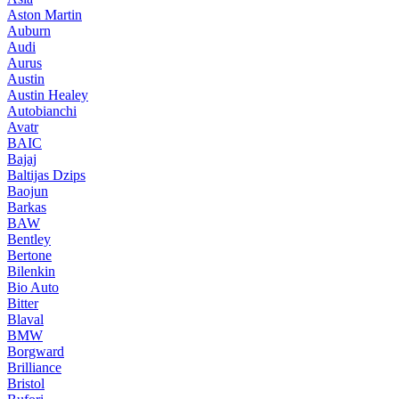
Aston Martin
Auburn
Audi
Aurus
Austin
Austin Healey
Autobianchi
Avatr
BAIC
Bajaj
Baltijas Dzips
Baojun
Barkas
BAW
Bentley
Bertone
Bilenkin
Bio Auto
Bitter
Blaval
BMW
Borgward
Brilliance
Bristol