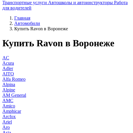
Транспортные услуги
Автошколы и автоинструкторы
Работа
для водителей
Главная
Автомобили
Купить Ravon в Воронеже
Купить Ravon в Воронеже
AC
Acura
Adler
AITO
Alfa Romeo
Alpina
Alpine
AM General
AMC
Amico
Amphicar
Arcfox
Ariel
Aro
Asia