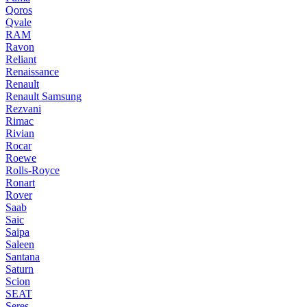
Qoros
Qvale
RAM
Ravon
Reliant
Renaissance
Renault
Renault Samsung
Rezvani
Rimac
Rivian
Rocar
Roewe
Rolls-Royce
Ronart
Rover
Saab
Saic
Saipa
Saleen
Santana
Saturn
Scion
SEAT
Seres