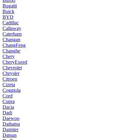
Bufori
Bugatti
Buick
BYD
Cadillac
Callaway
Caterham
Changan
ChangFeng
Changhe
Chery
CheryExeed
Chevrolet
Chrysler
Citroen
Cizeta
Coggiola
Cord
Cupra
Dacia
Dadi
Daewoo
Daihatsu
Daimler
Datsun