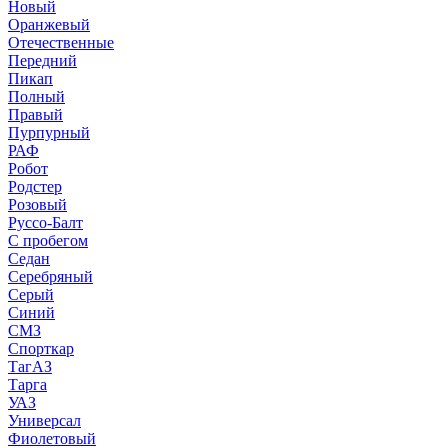
Новый
Оранжевый
Отечественные
Передний
Пикап
Полный
Правый
Пурпурный
РАФ
Робот
Родстер
Розовый
Руссо-Балт
С пробегом
Седан
Серебряный
Серый
Синий
СМЗ
Спорткар
ТагАЗ
Тарга
УАЗ
Универсал
Фиолетовый