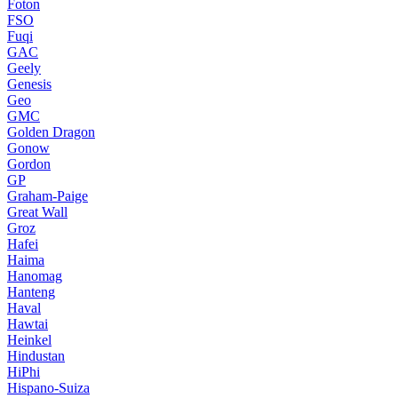
Foton
FSO
Fuqi
GAC
Geely
Genesis
Geo
GMC
Golden Dragon
Gonow
Gordon
GP
Graham-Paige
Great Wall
Groz
Hafei
Haima
Hanomag
Hanteng
Haval
Hawtai
Heinkel
Hindustan
HiPhi
Hispano-Suiza