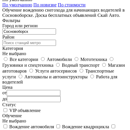
По умолчанию
По новизне
По стоимости
Обучение вождению снегохода для начинающих водителей в
Сосновоборске. Доска бесплатных объявлений Скай Авто.
Фильтры
Город или регион
Район
Категория
Не выбрано
Все категории
Автомобили
Мототехника
Грузовики и спецтехника
Водный транспорт
Магазин
автотоваров
Услуги автосервисов
Транспортные
услуги
Автошколы и автоинструкторы
Работа для
водителей
Цена
от
до
Статус
VIP объявление
Обучение
Не выбрано
Вождение автомобиля
Вождение квадроцикла