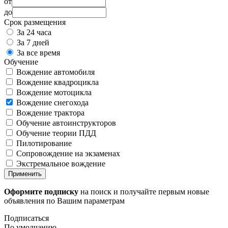
от
до
Срок размещения
За 24 часа
За 7 дней
За все время
Обучение
Вождение автомобиля
Вождение квадроцикла
Вождение мотоцикла
Вождение снегохода
Вождение трактора
Обучение автоинструкторов
Обучение теории ПДД
Пилотирование
Сопровождение на экзаменах
Экстремальное вождение
Применить
Оформите подписку
на поиск и получайте первым новые
объявления по Вашим параметрам
Подписаться
По умолчанию