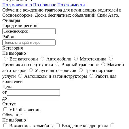
По умолчанию
По новизне
По стоимости
Обучение вождению трактора для начинающих водителей в
Сосновоборске. Доска бесплатных объявлений Скай Авто.
Фильтры
Город или регион
Район
Категория
Не выбрано
Все категории
Автомобили
Мототехника
Грузовики и спецтехника
Водный транспорт
Магазин
автотоваров
Услуги автосервисов
Транспортные
услуги
Автошколы и автоинструкторы
Работа для
водителей
Цена
от
до
Статус
VIP объявление
Обучение
Не выбрано
Вождение автомобиля
Вождение квадроцикла