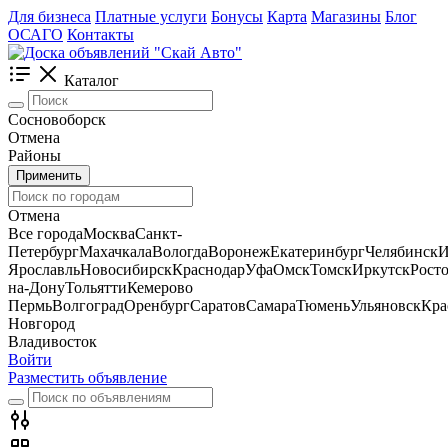
Для бизнеса
Платные услуги
Бонусы
Карта
Магазины
Блог
ОСАГО
Контакты
Каталог
Сосновоборск
Отмена
Районы
Применить
Отмена
Все города
Москва
Санкт-
Петербург
Махачкала
Вологда
Воронеж
Екатеринбург
Челябинск
И
Ярославль
Новосибирск
Краснодар
Уфа
Омск
Томск
Иркутск
Росто
на-Дону
Тольятти
Кемерово
Пермь
Волгоград
Оренбург
Саратов
Самара
Тюмень
Ульяновск
Кра
Новгород
Владивосток
Войти
Разместить объявление