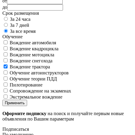
от
до
Срок размещения
За 24 часа
За 7 дней
За все время
Обучение
Вождение автомобиля
Вождение квадроцикла
Вождение мотоцикла
Вождение снегохода
Вождение трактора
Обучение автоинструкторов
Обучение теории ПДД
Пилотирование
Сопровождение на экзаменах
Экстремальное вождение
Применить
Оформите подписку
на поиск и получайте первым новые
объявления по Вашим параметрам
Подписаться
По умолчанию