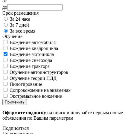
от
до
Срок размещения
За 24 часа
За 7 дней
За все время
Обучение
Вождение автомобиля
Вождение квадроцикла
Вождение мотоцикла
Вождение снегохода
Вождение трактора
Обучение автоинструкторов
Обучение теории ПДД
Пилотирование
Сопровождение на экзаменах
Экстремальное вождение
Применить
Оформите подписку
на поиск и получайте первым новые
объявления по Вашим параметрам
Подписаться
По умолчанию