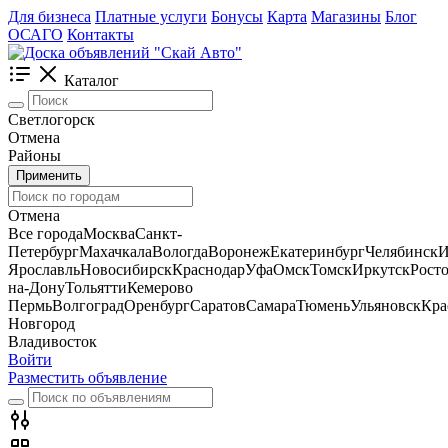
Для бизнеса
Платные услуги
Бонусы
Карта
Магазины
Блог
ОСАГО
Контакты
Каталог
Светлогорск
Отмена
Районы
Применить
Отмена
Все города
Москва
Санкт-
Петербург
Махачкала
Вологда
Воронеж
Екатеринбург
Челябинск
И
Ярославль
Новосибирск
Краснодар
Уфа
Омск
Томск
Иркутск
Росто
на-Дону
Тольятти
Кемерово
Пермь
Волгоград
Оренбург
Саратов
Самара
Тюмень
Ульяновск
Кра
Новгород
Владивосток
Войти
Разместить объявление