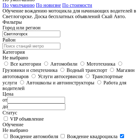
По умолчанию
По новизне
По стоимости
Обучение вождению мотоцикла для начинающих водителей в
Светлогорске. Доска бесплатных объявлений Скай Авто.
Фильтры
Город или регион
Район
Категория
Не выбрано
Все категории
Автомобили
Мототехника
Грузовики и спецтехника
Водный транспорт
Магазин
автотоваров
Услуги автосервисов
Транспортные
услуги
Автошколы и автоинструкторы
Работа для
водителей
Цена
от
до
Статус
VIP объявление
Обучение
Не выбрано
Вождение автомобиля
Вождение квадроцикла