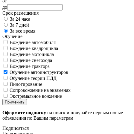
от
до
Срок размещения
За 24 часа
За 7 дней
За все время
Обучение
Вождение автомобиля
Вождение квадроцикла
Вождение мотоцикла
Вождение снегохода
Вождение трактора
Обучение автоинструкторов
Обучение теории ПДД
Пилотирование
Сопровождение на экзаменах
Экстремальное вождение
Применить
Оформите подписку
на поиск и получайте первым новые
объявления по Вашим параметрам
Подписаться
По умолчанию