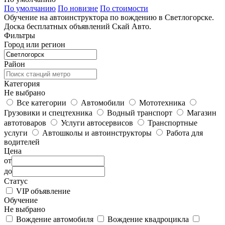
По умолчанию
По новизне
По стоимости
Обучение на автоинструктора по вождению в Светлогорске.
Доска бесплатных объявлений Скай Авто.
Фильтры
Город или регион
Район
Категория
Не выбрано
Все категории
Автомобили
Мототехника
Грузовики и спецтехника
Водный транспорт
Магазин
автотоваров
Услуги автосервисов
Транспортные
услуги
Автошколы и автоинструкторы
Работа для
водителей
Цена
от
до
Статус
VIP объявление
Обучение
Не выбрано
Вождение автомобиля
Вождение квадроцикла