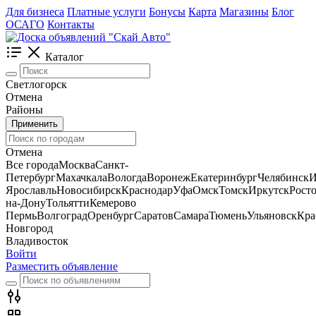
Для бизнеса
Платные услуги
Бонусы
Карта
Магазины
Блог
ОСАГО
Контакты
Каталог
Светлогорск
Отмена
Районы
Применить
Отмена
Все города
Москва
Санкт-
Петербург
Махачкала
Вологда
Воронеж
Екатеринбург
Челябинск
И
Ярославль
Новосибирск
Краснодар
Уфа
Омск
Томск
Иркутск
Росто
на-Дону
Тольятти
Кемерово
Пермь
Волгоград
Оренбург
Саратов
Самара
Тюмень
Ульяновск
Кра
Новгород
Владивосток
Войти
Разместить объявление