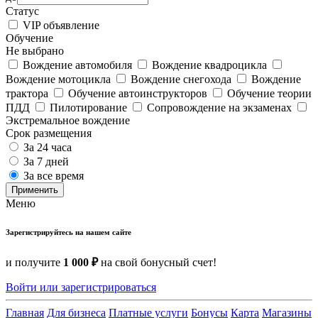
Статус
VIP объявление
Обучение
Не выбрано
Вождение автомобиля
Вождение квадроцикла
Вождение мотоцикла
Вождение снегохода
Вождение
трактора
Обучение автоинструкторов
Обучение теории
ПДД
Пилотирование
Сопровождение на экзаменах
Экстремальное вождение
Срок размещения
За 24 часа
За 7 дней
За все время
Применить
Меню
Зарегистрируйтесь на нашем сайте
и получите
1 000 ₽
на свой бонусный счет!
Войти или зарегистрироваться
Главная
Для бизнеса
Платные услуги
Бонусы
Карта
Магазины