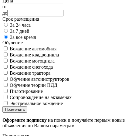
Цена
от
до
Срок размещения
За 24 часа
За 7 дней
За все время
Обучение
Вождение автомобиля
Вождение квадроцикла
Вождение мотоцикла
Вождение снегохода
Вождение трактора
Обучение автоинструкторов
Обучение теории ПДД
Пилотирование
Сопровождение на экзаменах
Экстремальное вождение
Применить
Оформите подписку
на поиск и получайте первым новые
объявления по Вашим параметрам
Подписаться