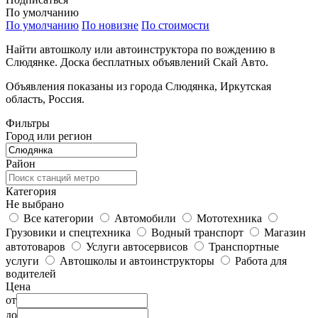
По умолчанию
По умолчанию
По новизне
По стоимости
Найти автошколу или автоинструктора по вождению в
Слюдянке. Доска бесплатных объявлений Скай Авто.
Объявления показаны из города Слюдянка, Иркутская
область, Россия.
Фильтры
Город или регион
Район
Категория
Не выбрано
Все категории
Автомобили
Мототехника
Грузовики и спецтехника
Водный транспорт
Магазин
автотоваров
Услуги автосервисов
Транспортные
услуги
Автошколы и автоинструкторы
Работа для
водителей
Цена
от
до