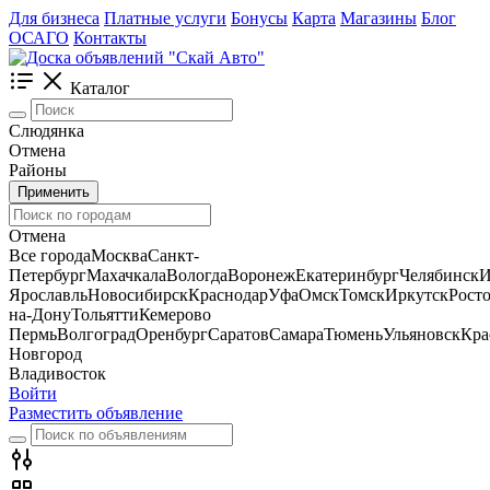
Для бизнеса
Платные услуги
Бонусы
Карта
Магазины
Блог
ОСАГО
Контакты
Каталог
Слюдянка
Отмена
Районы
Применить
Отмена
Все города
Москва
Санкт-
Петербург
Махачкала
Вологда
Воронеж
Екатеринбург
Челябинск
И
Ярославль
Новосибирск
Краснодар
Уфа
Омск
Томск
Иркутск
Росто
на-Дону
Тольятти
Кемерово
Пермь
Волгоград
Оренбург
Саратов
Самара
Тюмень
Ульяновск
Кра
Новгород
Владивосток
Войти
Разместить объявление