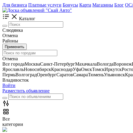
Для бизнеса
Платные услуги
Бонусы
Карта
Магазины
Блог
ОС
Каталог
Слюдянка
Отмена
Районы
Применить
Отмена
Все города
Москва
Санкт-Петербург
Махачкала
Вологда
Воронеж
Ярославль
Новосибирск
Краснодар
Уфа
Омск
Томск
Иркутск
Рост
Пермь
Волгоград
Оренбург
Саратов
Самара
Тюмень
Ульяновск
Кра
Владивосток
Войти
Разместить объявление
Все
категории