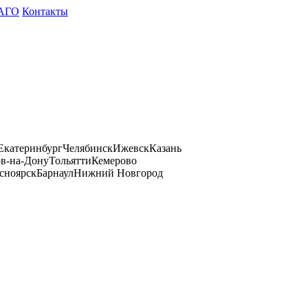
АГО
Контакты
Екатеринбург
Челябинск
Ижевск
Казань
ов-на-Дону
Тольятти
Кемерово
сноярск
Барнаул
Нижний Новгород