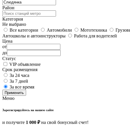
Район
Категория
Не выбрано
Все категории
Автомобили
Мототехника
Грузов
Автошколы и автоинструкторы
Работа для водителей
Цена
от
до
Статус
VIP объявление
Срок размещения
За 24 часа
За 7 дней
За все время
Применить
Меню
Зарегистрируйтесь на нашем сайте
и получите
1 000 ₽
на свой бонусный счет!