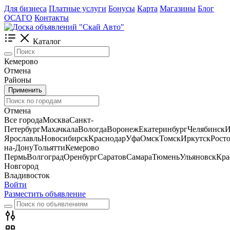
Для бизнеса
Платные услуги
Бонусы
Карта
Магазины
Блог
ОСАГО
Контакты
Каталог
Кемерово
Отмена
Районы
Применить
Отмена
Все города
Москва
Санкт-
Петербург
Махачкала
Вологда
Воронеж
Екатеринбург
Челябинск
И
Ярославль
Новосибирск
Краснодар
Уфа
Омск
Томск
Иркутск
Росто
на-Дону
Тольятти
Кемерово
Пермь
Волгоград
Оренбург
Саратов
Самара
Тюмень
Ульяновск
Кра
Новгород
Владивосток
Войти
Разместить объявление