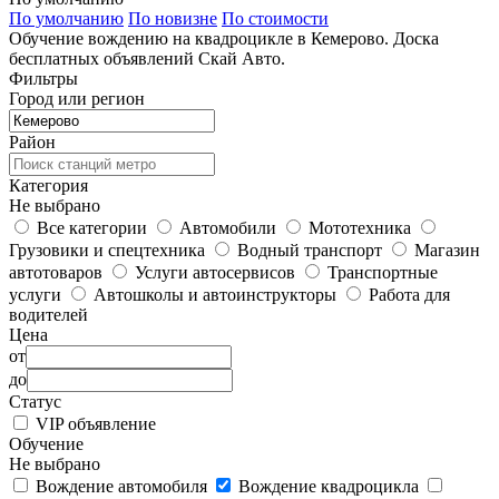
По умолчанию
По новизне
По стоимости
Обучение вождению на квадроцикле в Кемерово. Доска
бесплатных объявлений Скай Авто.
Фильтры
Город или регион
Район
Категория
Не выбрано
Все категории
Автомобили
Мототехника
Грузовики и спецтехника
Водный транспорт
Магазин
автотоваров
Услуги автосервисов
Транспортные
услуги
Автошколы и автоинструкторы
Работа для
водителей
Цена
от
до
Статус
VIP объявление
Обучение
Не выбрано
Вождение автомобиля
Вождение квадроцикла