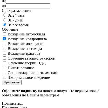
от
до
Срок размещения
За 24 часа
За 7 дней
За все время
Обучение
Вождение автомобиля
Вождение квадроцикла
Вождение мотоцикла
Вождение снегохода
Вождение трактора
Обучение автоинструкторов
Обучение теории ПДД
Пилотирование
Сопровождение на экзаменах
Экстремальное вождение
Применить
Оформите подписку
на поиск и получайте первым новые
объявления по Вашим параметрам
Подписаться
По умолчанию