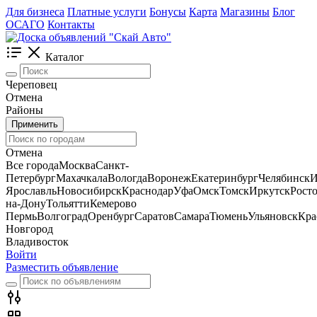
Для бизнеса
Платные услуги
Бонусы
Карта
Магазины
Блог
ОСАГО
Контакты
Каталог
Череповец
Отмена
Районы
Применить
Отмена
Все города
Москва
Санкт-
Петербург
Махачкала
Вологда
Воронеж
Екатеринбург
Челябинск
И
Ярославль
Новосибирск
Краснодар
Уфа
Омск
Томск
Иркутск
Росто
на-Дону
Тольятти
Кемерово
Пермь
Волгоград
Оренбург
Саратов
Самара
Тюмень
Ульяновск
Кра
Новгород
Владивосток
Войти
Разместить объявление