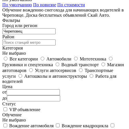
По умолчанию
По новизне
По стоимости
Обучение вождению снегохода для начинающих водителей в
Череповце. Доска бесплатных объявлений Скай Авто.
Фильтры
Город или регион
Район
Категория
Не выбрано
Все категории
Автомобили
Мототехника
Грузовики и спецтехника
Водный транспорт
Магазин
автотоваров
Услуги автосервисов
Транспортные
услуги
Автошколы и автоинструкторы
Работа для
водителей
Цена
от
до
Статус
VIP объявление
Обучение
Не выбрано
Вождение автомобиля
Вождение квадроцикла