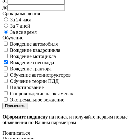
от
до
Срок размещения
За 24 часа
За 7 дней
За все время
Обучение
Вождение автомобиля
Вождение квадроцикла
Вождение мотоцикла
Вождение снегохода
Вождение трактора
Обучение автоинструкторов
Обучение теории ПДД
Пилотирование
Сопровождение на экзаменах
Экстремальное вождение
Применить
Оформите подписку
на поиск и получайте первым новые
объявления по Вашим параметрам
Подписаться
По умолчанию