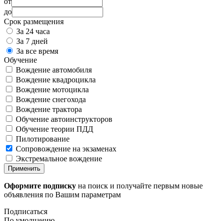
от
до
Срок размещения
За 24 часа
За 7 дней
За все время
Обучение
Вождение автомобиля
Вождение квадроцикла
Вождение мотоцикла
Вождение снегохода
Вождение трактора
Обучение автоинструкторов
Обучение теории ПДД
Пилотирование
Сопровождение на экзаменах
Экстремальное вождение
Применить
Оформите подписку
на поиск и получайте первым новые
объявления по Вашим параметрам
Подписаться
По умолчанию