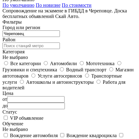
По умолчанию
По новизне
По стоимости
Сопровождение на экзамене в ГИБДД в Череповце. Доска
бесплатных объявлений Скай Авто.
Фильтры
Город или регион
Район
Категория
Не выбрано
Все категории
Автомобили
Мототехника
Грузовики и спецтехника
Водный транспорт
Магазин
автотоваров
Услуги автосервисов
Транспортные
услуги
Автошколы и автоинструкторы
Работа для
водителей
Цена
от
до
Статус
VIP объявление
Обучение
Не выбрано
Вождение автомобиля
Вождение квадроцикла