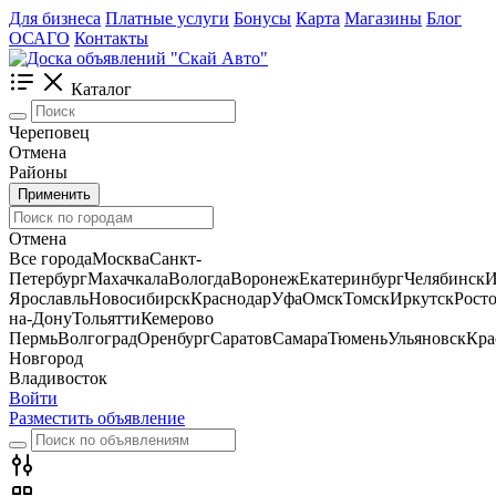
Для бизнеса
Платные услуги
Бонусы
Карта
Магазины
Блог
ОСАГО
Контакты
Каталог
Череповец
Отмена
Районы
Применить
Отмена
Все города
Москва
Санкт-
Петербург
Махачкала
Вологда
Воронеж
Екатеринбург
Челябинск
И
Ярославль
Новосибирск
Краснодар
Уфа
Омск
Томск
Иркутск
Росто
на-Дону
Тольятти
Кемерово
Пермь
Волгоград
Оренбург
Саратов
Самара
Тюмень
Ульяновск
Кра
Новгород
Владивосток
Войти
Разместить объявление